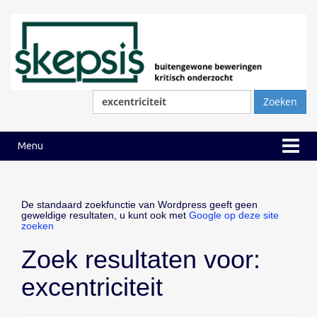
Ga
Ga
naar
naar
inhoud
hoofdmenu
Zoeken
naar:
Menu
De standaard zoekfunctie van Wordpress geeft geen
geweldige resultaten, u kunt ook met
Google op deze site
zoeken
Zoek resultaten voor:
excentriciteit