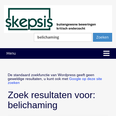
Ga
Ga
naar
naar
inhoud
hoofdmenu
Zoeken
naar:
Menu
De standaard zoekfunctie van Wordpress geeft geen
geweldige resultaten, u kunt ook met
Google op deze site
zoeken
Zoek resultaten voor:
belichaming