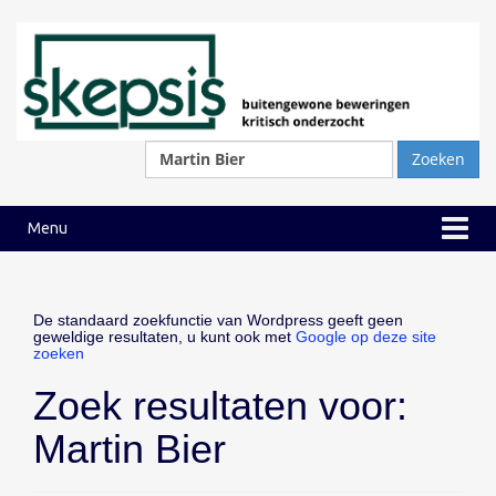
Ga
Ga
naar
naar
inhoud
hoofdmenu
Zoeken
naar:
Menu
De standaard zoekfunctie van Wordpress geeft geen
geweldige resultaten, u kunt ook met
Google op deze site
zoeken
Zoek resultaten voor:
Martin Bier