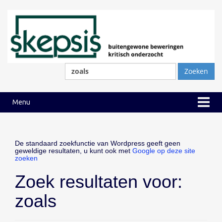
Ga
Ga
naar
naar
inhoud
hoofdmenu
Zoeken
naar:
Menu
De standaard zoekfunctie van Wordpress geeft geen
geweldige resultaten, u kunt ook met
Google op deze site
zoeken
Zoek resultaten voor:
zoals