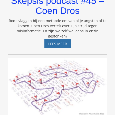
Skepsis podcast #45 –
Coen Dros
Rode vlaggen bij een methode om van al je angsten af te
komen. Coen Dros vertelt over zijn strijd tegen
misinformatie. En zijn we zelf wel eens in onzin
gestonken?
SKEPSIS
LEES MEER
PODCAST
#45
–
COEN
DROS