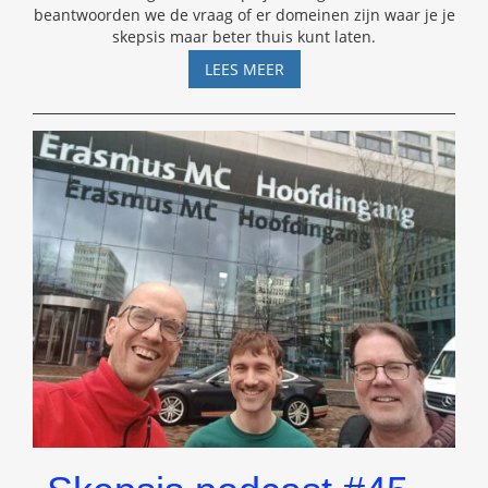
beantwoorden we de vraag of er domeinen zijn waar je je
skepsis maar beter thuis kunt laten.
SKEPSIS
LEES MEER
PODCAST
#46
–
TANJA
SPEEK