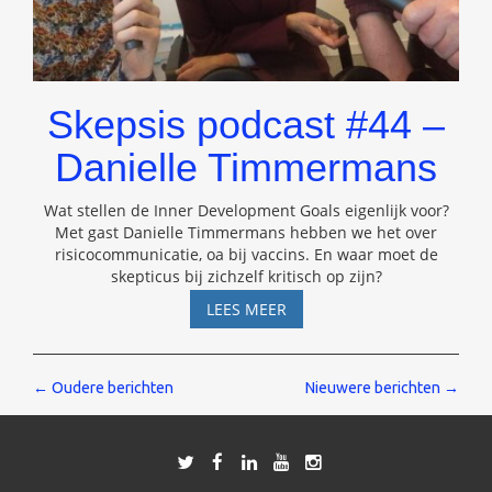
Skepsis podcast #44 –
Danielle Timmermans
Wat stellen de Inner Development Goals eigenlijk voor?
Met gast Danielle Timmermans hebben we het over
risicocommunicatie, oa bij vaccins. En waar moet de
skepticus bij zichzelf kritisch op zijn?
SKEPSIS
LEES MEER
PODCAST
#44
–
Berichten
←
Oudere berichten
Nieuwere berichten
→
DANIELLE
TIMMERMANS
navigatie