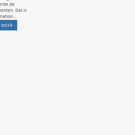
erde de
enten. Dat is
rmation
…
ANTWOORDEN
S MEER
OP
DE
DENKFOUTENQUIZ