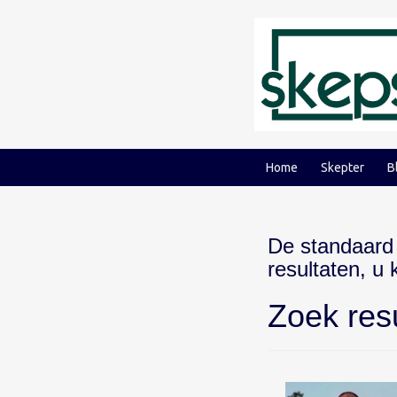
Ga
Ga
naar
naar
inhoud
hoofdmenu
Home
Skepter
B
De standaard
resultaten, u
Zoek res