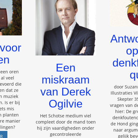
Antw
voor
op
en
denk
Een
q
geen oren
miskraam
 al veel
evoerd die
door Suzan
van Derek
gen dat ze
Illustraties 
an muziek
Skepter 35
Ogilvie
. Is er bij
vragen van de
ets mis
hier: De g
n planten
Het Schotse medium viel
denkfoutenq
ere manier
compleet door de mand toen
de Hond ging
llingen?
hij zijn vaardigheden onder
naar argume
gecontroleerde
MUZIEK
gelijk be
ER