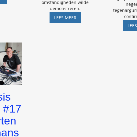
omstandigheden wilde
VOOR
nege
demonstreren.
PLANTEN
tegenargum
confi
EEN
LEES MEER
MISKRAAM
LEE
VAN
DEREK
OGILVIE
is
 #17
ten
mans