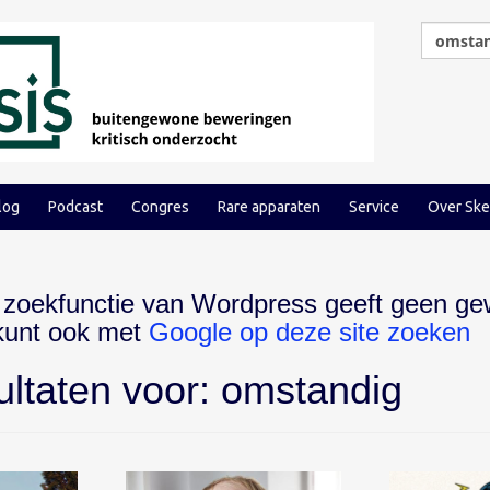
log
Podcast
Congres
Rare apparaten
Service
Over Ske
 zoekfunctie van Wordpress geeft geen ge
 kunt ook met
Google op deze site zoeken
ultaten voor:
omstandig