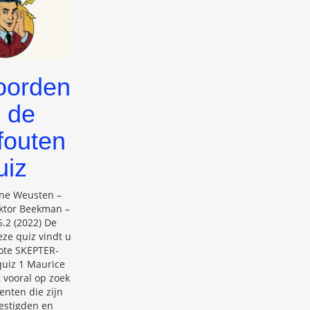
oorden
 de
fouten
uiz
ne Weusten –
Viktor Beekman –
.2 (2022) De
ze quiz vindt u
rote SKEPTER-
uiz 1 Maurice
 vooral op zoek
nten die zijn
vestigden en