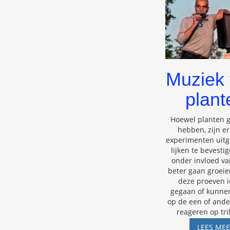
Muziek 
plant
Hoewel planten 
hebben, zijn er
experimenten uitg
lijken te bevesti
onder invloed v
beter gaan groeien
deze proeven i
gegaan of kunne
op de een of and
reageren op tri
LEES ME