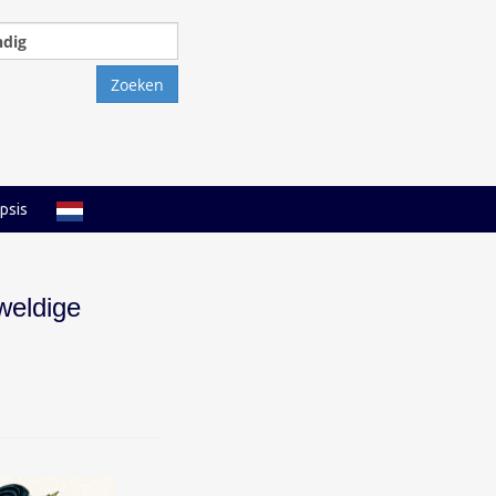
Zoeken
naar:
psis
weldige