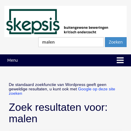
Ga
Ga
naar
naar
inhoud
hoofdmenu
Zoeken
naar:
Menu
De standaard zoekfunctie van Wordpress geeft geen
geweldige resultaten, u kunt ook met
Google op deze site
zoeken
Zoek resultaten voor:
malen