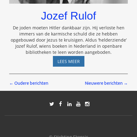
Jozef Rulof
De joden moeten Hitler dankbaar zijn. Hij verloste hen
immers van de karmische schuld die ze hebben
opgebouwd door Jezus te kruisigen. Aldus ‘helderziende’
Jozef Rulof, wiens boeken in Nederland in openbare
bibliotheken te leen worden aangeboden.
JOZEF
LEES MEER
RULOF
Berichten
←
Oudere berichten
Nieuwere berichten
→
navigatie
© Stichting Skepsis