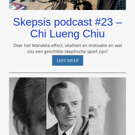
Skepsis podcast #23 –
Chi Lueng Chiu
Over het Mandela-effect, vitaliteit en motivatie en wat
zou een geschikte skeptische sport zijn?
SKEPSIS
LEES MEER
PODCAST
#23
–
CHI
LUENG
CHIU