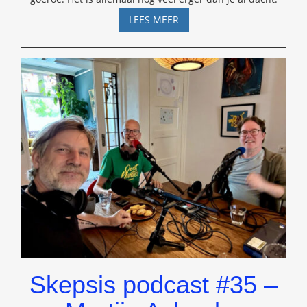
DE
LEES MEER
IJSPROFEET
LAAT
RESTJE
GELOOFWAARDIGHEID
WIM
HOF
WEGSMELTEN
Skepsis podcast #35 –