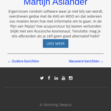
Martijn Aslander
Ergernissen rondom software waar je niet blij van wordt,
overdreven gedoe met de AVG en WOO en dat iedereen
zou moeten leren hoe met informatie om te gaan. In de
‘Pijn van Pepijn’ hoe acupunctuur bij koeien verbonden
blijkt met een Russische kosmonaut. Tenslotte: mag je
iets afbranden als je zelf geen goed alternatief hebt?
SKEPSIS
LEES MEER
PODCAST
#35
–
Berichten
←
Oudere berichten
Nieuwere berichten
→
MARTIJN
ASLANDER
navigatie
© Stichting Skepsis