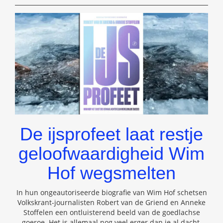
(N)ERGENS
OP
De ijsprofeet laat restje
geloofwaardigheid Wim
Hof wegsmelten
In hun ongeautoriseerde biografie van Wim Hof schetsen
Volkskrant-journalisten Robert van de Griend en Anneke
Stoffelen een ontluisterend beeld van de goedlachse
goeroe. Het is allemaal nog veel erger dan je al dacht.