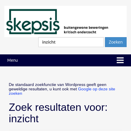
Ga
Ga
naar
naar
inhoud
hoofdmenu
Zoeken
naar:
Menu
De standaard zoekfunctie van Wordpress geeft geen
geweldige resultaten, u kunt ook met
Google op deze site
zoeken
Zoek resultaten voor:
inzicht