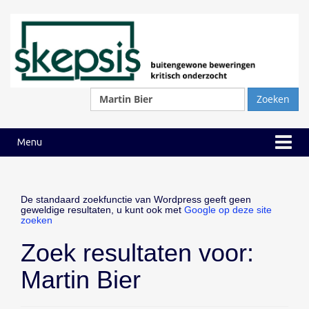
Ga
Ga
naar
naar
inhoud
hoofdmenu
Zoeken
naar:
Menu
De standaard zoekfunctie van Wordpress geeft geen
geweldige resultaten, u kunt ook met
Google op deze site
zoeken
Zoek resultaten voor:
Martin Bier