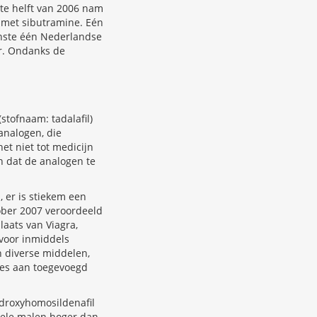
ste helft van 2006 nam
l met sibutramine. Eén
inste één Nederlandse
r. Ondanks de
(stofnaam: tadalafil)
 analogen, die
et niet tot medicijn
n dat de analogen te
, er is stiekem een
ober 2007 veroordeeld
laats van Viagra,
rvoor inmiddels
 diverse middelen,
jes aan toegevoegd
droxyhomosildenafil
 vele malen hoger dan