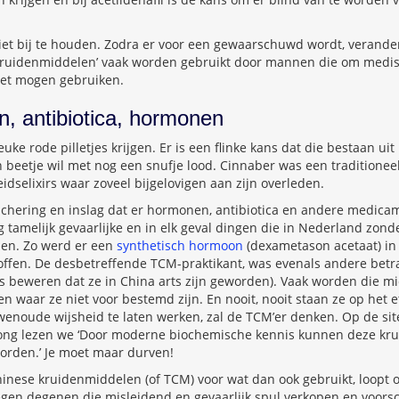
et bij te houden. Zodra er voor een gewaarschuwd wordt, verand
 ‘kruidenmiddelen’ vaak worden gebruikt door mannen die om medi
iet mogen gebruiken.
, antibiotica, hormonen
euke rode pilletjes krijgen. Er is een flinke kans dat die bestaan uit 
en beetje wil met nog een snufje lood. Cinnaber was een traditione
idselixirs waar zoveel bijgelovigen aan zijn overleden.
 schering en inslag dat er hormonen, antibiotica en andere medic
tamelijk gevaarlijke en in elk geval dingen die in Nederland zond
en. Zo werd er een
synthetisch hormoon
(dexametason acetaat) in
roffen. De desbetreffende TCM-praktikant, was evenals andere betr
s beweren dat ze in China arts zijn geworden). Vaak worden die m
n waar ze niet voor bestemd zijn. En nooit, nooit staan ze op het e
wenoude wijsheid te laten werken, zal de TCM’er denken. Op de si
ong lezen we ‘Door moderne biochemische kennis kunnen deze kr
worden.’ Je moet maar durven!
inese kruidenmiddelen (of TCM) voor wat dan ook gebruikt, loopt
 tegen degenen die misleidend en gevaarlijk spul verkopen en voorsch