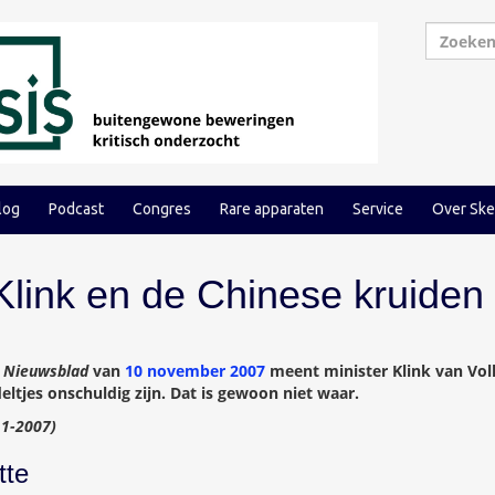
log
Podcast
Congres
Rare apparaten
Service
Over Ske
Klink en de Chinese kruiden
 Nieuwsblad
van
10 november 2007
meent minister Klink van Vo
ltjes onschuldig zijn. Dat is gewoon niet waar.
11-2007)
tte