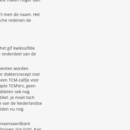
ert men de naam. Het
sche redenen de
het gif kwiksulfide
el onderdeel van de
amenten worden
er doktersrecept niet
 een TCM-zalfje voor
apte TCM’ers, geen
iddelen ook nog
tiket. Je moet toch
te van de Nederlandse
uiden nu nog
 onaanvaardbare
rijven zijn licht. Kan