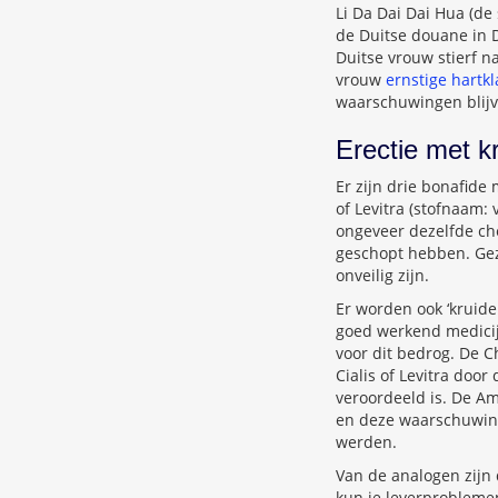
Li Da Dai Dai Hua (de
de Duitse douane in D
Duitse vrouw stierf 
vrouw
ernstige hartk
waarschuwingen blij
Erectie met k
Er zijn drie bonafide 
of Levitra (stofnaam:
ongeveer dezelfde che
geschopt hebben. Gezi
onveilig zijn.
Er worden ook ‘kruid
goed werkend medicij
voor dit bedrog. De C
Cialis of Levitra doo
veroordeeld is. De A
en deze waarschuwi
werden.
Van de analogen zijn
kun je leverproblemen