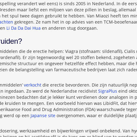
 spelling verandert wel eens) is sinds 2005 in Nederland. In de eer
resden maar liefst een miljoen van deze pillen in beslag, allemaa
na het spul twee dagen gebruikt te hebben. Van Miaozi heeft ten m
lachten
gekregen. Ze nam het in op advies van een TCM-beoefenaa
ven
Li Da Da Dai Hua
en anderen stug doorgaan.
ruiden?
middelen die de erectie helpen: Viagra (stofnaam: sildenafil), Cialis 
 vardenafil). Er zijn tegenwoordig wel 20 stoffen bekend, zogeheten
mische structuur en ongeveer hetzelfde effect hebben, maar die h
en de belangstelling van farmaceutische bedrijven laat zich rade
enmiddelen’
verkocht
die erectie bevorderen. Die zijn natuurlijk nep
n ingedaan. Zo werd de Nederlandse recidivist
SigraPlus
eind okt
hinezen bedachten dat je lekker kunt verdienen door analogen in p
r de kruiden te mengen. Een voorbeeld hiervan was LibidFit, dat hie
merikaanse Food and Drug Administration (FDA) waarschuwde tegen
ng werd op een
Japanse site
overgenomen, waar er duidelijke plaat
 dosering, werkzaamheid en bijwerkingen vrijwel onbekend. Van hy
 krijgen en bij acetildenafil is de kans om er blind van te worden