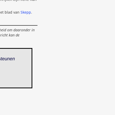
 het blad van
Skepp
.
jkheid om daaronder in
ericht kan de
steunen
.