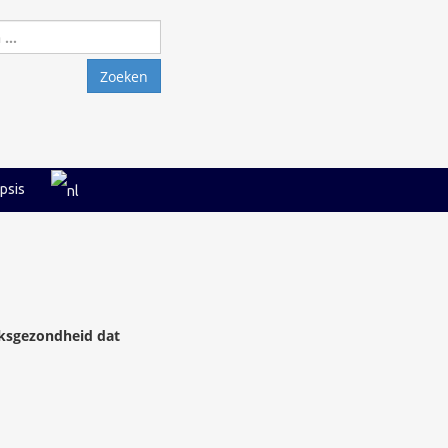
Zoeken
naar:
psis
lksgezondheid dat