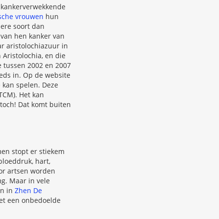
aar kankerverwekkende
ische vrouwen
hun
dere soort dan
 van hen kanker van
r aristolochiazuur in
 Aristolochia, en die
e tussen 2002 en 2007
eeds in. Op de website
 kan spelen. Deze
TCM). Het kan
 toch! Dat komt buiten
en stopt er stiekem
bloeddruk, hart,
oor artsen worden
mg. Maar in vele
en in
Zhen De
het een onbedoelde