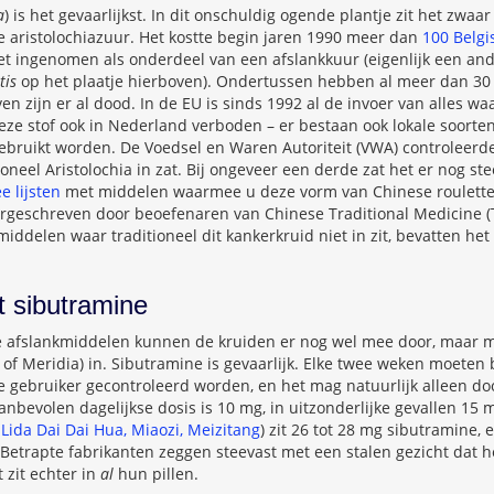
a
) is het gevaarlijkst. In dit onschuldig ogende plantje zit het zw
 aristolochiazuur. Het kostte begin jaren 1990 meer dan
100 Belg
et ingenomen als onderdeel van een afslankkuur (eigenlijk een an
tis
op het plaatje hierboven). Ondertussen hebben al meer dan 30
n zijn er al dood. In de EU is sinds 1992 al de invoer van alles waa
deze stof ook in Nederland verboden – er bestaan ook lokale soorten
ebruikt worden. De Voedsel en Waren Autoriteit (VWA) controleerd
oneel Aristolochia in zat. Bij ongeveer een derde zat het er nog st
e lijsten
met middelen waarmee u deze vorm van Chinese roulette
geschreven door beoefenaren van Chinese Traditional Medicine (
middelen waar traditioneel dit kankerkruid niet in zit, bevatten het
 sibutramine
e afslankmiddelen kunnen de kruiden er nog wel mee door, maar m
 of Meridia) in. Sibutramine is gevaarlijk. Elke twee weken moeten 
e gebruiker gecontroleerd worden, en het mag natuurlijk alleen d
nbevolen dagelijkse dosis is 10 mg, in uitzonderlijke gevallen 15 
d
Lida Dai Dai Hua, Miaozi, Meizitang
) zit 26 tot 28 mg sibutramine, 
 Betrapte fabrikanten zeggen steevast met een stalen gezicht dat 
t zit echter in
al
hun pillen.