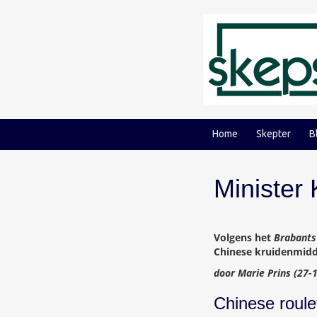
Ga
Ga
naar
naar
inhoud
hoofdmenu
Home
Skepter
B
Minister 
Volgens het
Brabants
Chinese kruidenmidde
door Marie Prins (27-
Chinese roule