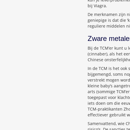
bij Viagra.
De merknamen zijn ni
geniepige is dat die
reguliere middelen n
Zware metalen
Bij de TCM’er kunt u l
(cinnaber), als het e
Chinese onsterfelijkhe
In de TCM is het ook
bijgemengd, soms nog 
verstrekt mogen word
kleine baby’s aanget
arts (sommige TCM’er
toegepast voor klachte
iets doen om die eeu
TCM-praktikanten Zh
effectiever gebruikt 
Samenvattend, wie Ch
risico’s. De sancties