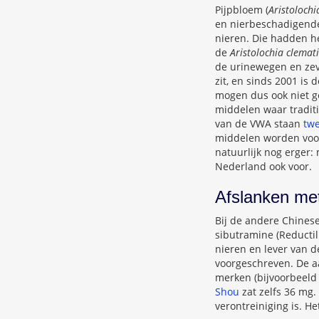
Pijpbloem (
Aristolochi
en nierbeschadigende
nieren. Die hadden h
de
Aristolochia clemati
de urinewegen en zeve
zit, en sinds 2001 is 
mogen dus ook niet g
middelen waar traditi
van de VWA staan
twe
middelen worden voor
natuurlijk nog erger: 
Nederland ook voor.
Afslanken met
Bij de andere Chines
sibutramine (Reductil
nieren en lever van d
voorgeschreven. De aa
merken (bijvoorbeel
Shou
zat zelfs 36 mg.
verontreiniging is. He