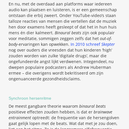
En nu, met de overdaad aan platforms waar iedereen
audio kan plaatsen en luisteren, is er een gemeenschap
ontstaan die erbij zweert. Onder YouTube-video’s staan
talloze reacties van mensen die vertellen dat de muziek
hen door examens heeft gesleept of dat het in hun huis
mens én dier kalmeert.
Binaural beats
zijn ook populair
voor meditatie, sommigen zeggen zelfs dat het
out-of-
body
-ervaringen kan opwekken.
In 2010 schreef
Skepter
nog over ouders die vreesden dat hun kinderen ‘high’
zouden worden van zulke ‘digitale drugs’, maar die
ongefundeerde angst lijkt verdwenen. Integendeel, nu
dwepen populaire podcasters als Andrew Huberman
ermee – die overigens wordt bekritiseerd om zijn
ongenuanceerde gezondheidsclaims.
Synchroon hersenritme
De meest gangbare theorie waarom
binaural beats
positieve effecten zouden hebben, is dat er
brainwave
entrainment
optreedt: de frequentie van de hersengolven
gaat gelijk lopen met de beats. Wat dat met je zou doen,