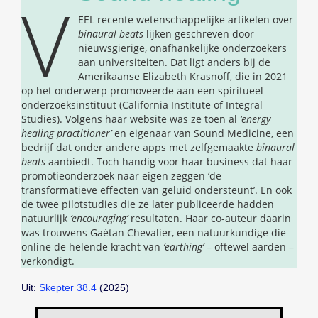
V
EEL recente wetenschappelijke artikelen over
binaural beats
lijken geschreven door
nieuwsgierige, onafhankelijke onderzoekers
aan universiteiten. Dat ligt anders bij de
Amerikaanse Elizabeth Krasnoff, die in 2021
op het onderwerp promoveerde aan een spiritueel
onderzoeksinstituut (California Institute of Integral
Studies). Volgens haar website was ze toen al
‘energy
healing practitioner’
en eigenaar van Sound Medicine, een
bedrijf dat onder andere apps met zelfgemaakte
binaural
beats
aanbiedt. Toch handig voor haar business dat haar
promotieonderzoek naar eigen zeggen ‘de
transformatieve effecten van geluid ondersteunt’. En ook
de twee pilotstudies die ze later publiceerde hadden
natuurlijk
‘encouraging’
resultaten. Haar co-auteur daarin
was trouwens Gaétan Chevalier, een natuurkundige die
online de helende kracht van
‘earthing’
– oftewel aarden –
verkondigt.
Uit:
Skepter 38.4
(2025)