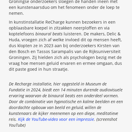
Groningse onderzoekers sloegen de handen ineen met
een kunstenaarsduo om het fenomeen onder de loep te
nemen.
In kunstinstallatie ReCharge kunnen bezoekers in een
opblaasbare koepel in zitzakken neerploffen en via
koptelefoons
binaural beats
luisteren. De makers, Delic &
Huda, vroegen zich af welke invloed dit op mensen heeft,
dus klopten ze in 2023 aan bij onderzoekers Kirsten van
den Bosch en Tassos Sarampalis van de Rijksuniversiteit
Groningen. Zij hielden zich als psychologen bezig met de
vraag hoe mensen geluid ervaren en ermee omgaan, dus
dit paste goed in hun straatje.
De Recharge installatie, hier opgesteld in Museum de
Fundatie in 2024, biedt een 14 minuten durende audiovisuele
ervaring waarvan de binaural beats een onderdeel vormen.
Door de combinatie van hypnotische en kalme beelden en een
doordachte opbouw van beeld en geluid, willen de
kunstenaars de kijker meenemen op een diepe, meditatieve
reis.
Kijk de YouTube-video voor een impressie
. (screenshot
YouTube)