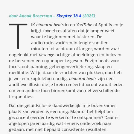
T
door Anouk Broersma –
Skepter 38.4
(2025)
IK
binaural beats
in op
YouTube
of Spotify en je
krijgt zoveel resultaten dat je amper weet
waar te beginnen met luisteren. De
audiotracks variëren in lengte van tien
minuten tot acht uur of langer, worden vaak
opgeleukt met
new age
-achtige afbeeldingen en beloven
de hersenen een oppepper te geven. Er zijn beats voor
focus, ontspanning, geheugenverbetering, slaap en
meditatie. Wil je daar de vruchten van plukken, dan heb
je wel een koptelefoon nodig:
binaural beats
zijn een
auditieve illusie die je brein creëert doordat vanuit ieder
oor een andere toon binnenkomt van nét verschillende
frequenties.
Dat die geluidsillusie daadwerkelijk in je bovenkamer
plaats kan vinden is één ding. Maar of het helpt om
geconcentreerder te werken of te ontspannen? Daar is
afgelopen jaren aardig wat serieus onderzoek naar
gedaan, met niet bepaald consistente resultaten.