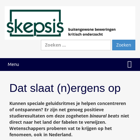
Ga
Ga
naar
naar
inhoud
hoofdmenu
Zoeken
naar:
Menu
Dat slaat (n)ergens op
Kunnen speciale geluidsritmes je helpen concentreren
of ontspannen? Er zijn net genoeg positieve
studieresultaten om deze zogeheten
binaural beats
niet
direct naar het land der fabelen te verwijzen.
Wetenschappers proberen vat te krijgen op het
fenomeen, ook in Nederland.