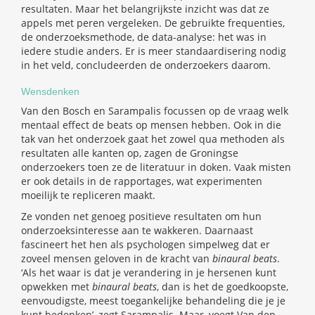
resultaten. Maar het belangrijkste inzicht was dat ze
appels met peren vergeleken. De gebruikte frequenties,
de onderzoeksmethode, de data-analyse: het was in
iedere studie anders. Er is meer standaardisering nodig
in het veld, concludeerden de onderzoekers daarom.
Wensdenken
Van den Bosch en Sarampalis focussen op de vraag welk
mentaal effect de beats op mensen hebben. Ook in die
tak van het onderzoek gaat het zowel qua methoden als
resultaten alle kanten op, zagen de Groningse
onderzoekers toen ze de literatuur in doken. Vaak misten
er ook details in de rapportages, wat experimenten
moeilijk te repliceren maakt.
Ze vonden net genoeg positieve resultaten om hun
onderzoeksinteresse aan te wakkeren. Daarnaast
fascineert het hen als psychologen simpelweg dat er
zoveel mensen geloven in de kracht van
binaural beats
.
‘Als het waar is dat je verandering in je hersenen kunt
opwekken met
binaural beats
, dan is het de goedkoopste,
eenvoudigste, meest toegankelijke behandeling die je je
kunt bedenken’, zegt Sarampalis. Maar, voegt Van den