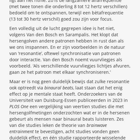
ligt aan het ritme. Zo is de langzamere alfafrequentie
(met twee tonen die onderling 8 tot 12 hertz verschillen)
bedoeld om te ontspannen, terwijl een bètafrequentie
(13 tot 30 hertz verschil) goed zou zijn voor focus.
Een volledig uit de lucht gegrepen idee is het niet,
volgens Van den Bosch en Sarampalis. Het klopt dat
hersengolven andere patronen hebben in rust dan als
we ons inspannen. En er zijn voorbeelden in de natuur
van ‘resonantie’, oftewel synchronisatie van patronen
door interactie. Van den Bosch noemt vuurvliegjes als
voorbeeld. ‘Als verschillende vuurvliegjes lichtjes afvuren,
gaan ze het patroon met elkaar synchroniseren.’
Maar er is nog geen duidelijk bewijs dat zulke resonantie
ook optreedt via
binaural beats
, laat staan dat het enig
effect op je mentale staat heeft. Onderzoekers van de
Universiteit van Duisburg-Essen publiceerden in 2023 in
PLOS One
een vergelijking van veertien studies die met
hersengolfmetingen onderzochten wat er in de hersenen
gebeurt als mensen naar binaural beats luisteren. Zes
van die studies leken de theorie van
brainwave
entrainment
te bevestigen, acht studies vonden geen
duidelijk effect, en één studie rapporteerde wisselende