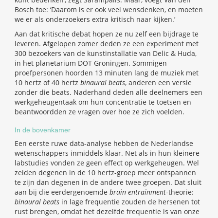
Bosch toe: ‘Daarom is er ook veel wensdenken, en moeten
we er als onderzoekers extra kritisch naar kijken.’
Aan dat kritische debat hopen ze nu zelf een bijdrage te
leveren. Afgelopen zomer deden ze een experiment met
300 bezoekers van de kunstinstallatie van Delic & Huda,
in het planetarium DOT Groningen. Sommigen
proefpersonen hoorden 13 minuten lang de muziek met
10 hertz of 40 hertz
binaural beats
, anderen een versie
zonder die beats. Naderhand deden alle deelnemers een
werkgeheugentaak om hun concentratie te toetsen en
beantwoordden ze vragen over hoe ze zich voelden.
In de bovenkamer
Een eerste ruwe data-analyse hebben de Nederlandse
wetenschappers inmiddels klaar. Net als in hun kleinere
labstudies vonden ze geen effect op werkgeheugen. Wel
zeiden degenen in de 10 hertz-groep meer ontspannen
te zijn dan degenen in de andere twee groepen. Dat sluit
aan bij die eerdergenoemde
brain entrainment
-theorie:
binaural beats
in lage frequentie zouden de hersenen tot
rust brengen, omdat het dezelfde frequentie is van onze