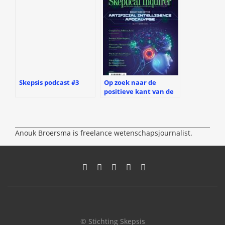
Skepsis podcast #3
Op zoek naar de
positieve kant van de
AI-Apocalyps
Anouk Broersma is freelance wetenschapsjournalist.
© Stichting Skepsis