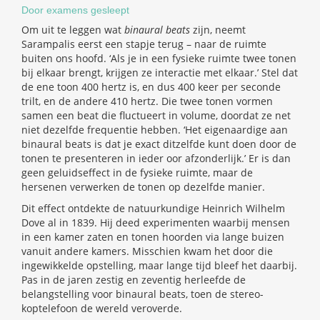
Door examens gesleept
Om uit te leggen wat
binaural beats
zijn, neemt
Sarampalis eerst een stapje terug – naar de ruimte
buiten ons hoofd. ‘Als je in een fysieke ruimte twee tonen
bij elkaar brengt, krijgen ze interactie met elkaar.’ Stel dat
de ene toon 400 hertz is, en dus 400 keer per seconde
trilt, en de andere 410 hertz. Die twee tonen vormen
samen een beat die fluctueert in volume, doordat ze net
niet dezelfde frequentie hebben. ‘Het eigenaardige aan
binaural beats is dat je exact ditzelfde kunt doen door de
tonen te presenteren in ieder oor afzonderlijk.’ Er is dan
geen geluidseffect in de fysieke ruimte, maar de
hersenen verwerken de tonen op dezelfde manier.
Dit effect ontdekte de natuurkundige Heinrich Wilhelm
Dove al in 1839. Hij deed experimenten waarbij mensen
in een kamer zaten en tonen hoorden via lange buizen
vanuit andere kamers. Misschien kwam het door die
ingewikkelde opstelling, maar lange tijd bleef het daarbij.
Pas in de jaren zestig en zeventig herleefde de
belangstelling voor binaural beats, toen de stereo-
koptelefoon de wereld veroverde.