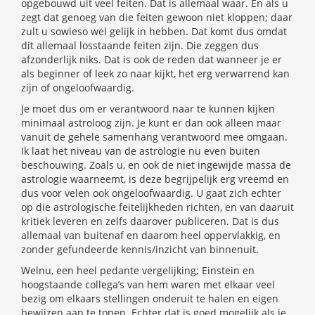
opgebouwd uit veel feiten. Dat is allemaal waar. En als u
zegt dat genoeg van die feiten gewoon niet kloppen; daar
zult u sowieso wel gelijk in hebben. Dat komt dus omdat
dit allemaal losstaande feiten zijn. Die zeggen dus
afzonderlijk niks. Dat is ook de reden dat wanneer je er
als beginner of leek zo naar kijkt, het erg verwarrend kan
zijn of ongeloofwaardig.
Je moet dus om er verantwoord naar te kunnen kijken
minimaal astroloog zijn. Je kunt er dan ook alleen maar
vanuit de gehele samenhang verantwoord mee omgaan.
Ik laat het niveau van de astrologie nu even buiten
beschouwing. Zoals u, en ook de niet ingewijde massa de
astrologie waarneemt, is deze begrijpelijk erg vreemd en
dus voor velen ook ongeloofwaardig. U gaat zich echter
op die astrologische feitelijkheden richten, en van daaruit
kritiek leveren en zelfs daarover publiceren. Dat is dus
allemaal van buitenaf en daarom heel oppervlakkig, en
zonder gefundeerde kennis/inzicht van binnenuit.
Welnu, een heel pedante vergelijking; Einstein en
hoogstaande collega’s van hem waren met elkaar veel
bezig om elkaars stellingen onderuit te halen en eigen
bewijzen aan te tonen. Echter dat is goed mogelijk als je