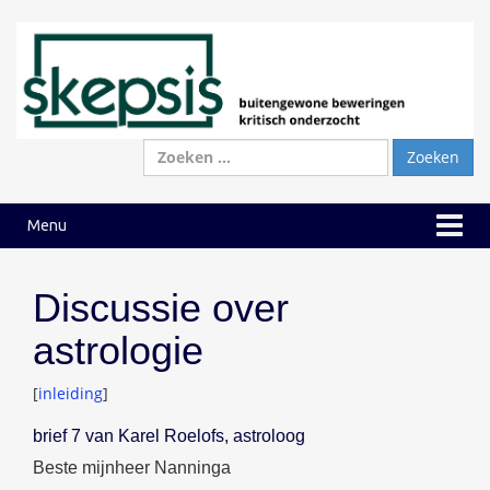
Ga
Ga
naar
naar
inhoud
hoofdmenu
Zoeken
naar:
Menu
Discussie over
astrologie
[
inleiding
]
brief 7 van Karel Roelofs, astroloog
Beste mijnheer Nanninga