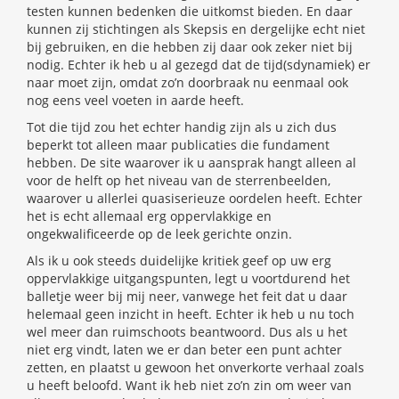
testen kunnen bedenken die uitkomst bieden. En daar
kunnen zij stichtingen als Skepsis en dergelijke echt niet
bij gebruiken, en die hebben zij daar ook zeker niet bij
nodig. Echter ik heb u al gezegd dat de tijd(sdynamiek) er
naar moet zijn, omdat zo’n doorbraak nu eenmaal ook
nog eens veel voeten in aarde heeft.
Tot die tijd zou het echter handig zijn als u zich dus
beperkt tot alleen maar publicaties die fundament
hebben. De site waarover ik u aansprak hangt alleen al
voor de helft op het niveau van de sterrenbeelden,
waarover u allerlei quasiserieuze oordelen heeft. Echter
het is echt allemaal erg oppervlakkige en
ongekwalificeerde op de leek gerichte onzin.
Als ik u ook steeds duidelijke kritiek geef op uw erg
oppervlakkige uitgangspunten, legt u voortdurend het
balletje weer bij mij neer, vanwege het feit dat u daar
helemaal geen inzicht in heeft. Echter ik heb u nu toch
wel meer dan ruimschoots beantwoord. Dus als u het
niet erg vindt, laten we er dan beter een punt achter
zetten, en plaatst u gewoon het onverkorte verhaal zoals
u heeft beloofd. Want ik heb niet zo’n zin om weer van