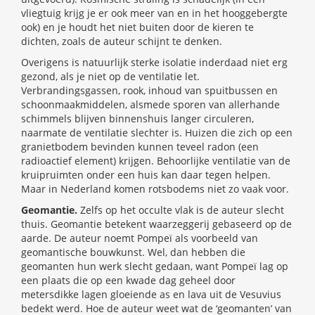
vliegtuig krijg je er ook meer van en in het hooggebergte
ook) en je houdt het niet buiten door de kieren te
dichten, zoals de auteur schijnt te denken.
Overigens is natuurlijk sterke isolatie inderdaad niet erg
gezond, als je niet op de ventilatie let.
Verbrandingsgassen, rook, inhoud van spuitbussen en
schoonmaakmiddelen, alsmede sporen van allerhande
schimmels blijven binnenshuis langer circuleren,
naarmate de ventilatie slechter is. Huizen die zich op een
granietbodem bevinden kunnen teveel radon (een
radioactief element) krijgen. Behoorlijke ventilatie van de
kruipruimten onder een huis kan daar tegen helpen.
Maar in Nederland komen rotsbodems niet zo vaak voor.
Geomantie.
Zelfs op het occulte vlak is de auteur slecht
thuis. Geomantie betekent waarzeggerij gebaseerd op de
aarde. De auteur noemt Pompeï als voorbeeld van
geomantische bouwkunst. Wel, dan hebben die
geomanten hun werk slecht gedaan, want Pompeï lag op
een plaats die op een kwade dag geheel door
metersdikke lagen gloeiende as en lava uit de Vesuvius
bedekt werd. Hoe de auteur weet wat de ‘geomanten’ van