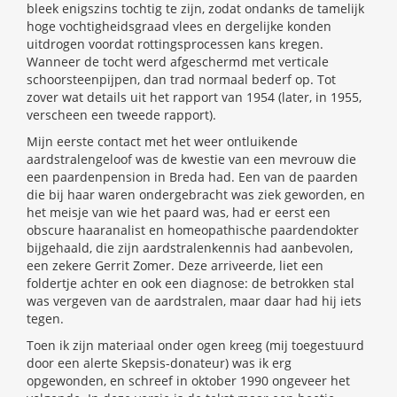
bleek enigszins tochtig te zijn, zodat ondanks de tamelijk
hoge vochtigheidsgraad vlees en dergelijke konden
uitdrogen voordat rottingsprocessen kans kregen.
Wanneer de tocht werd afgeschermd met verticale
schoorsteenpijpen, dan trad normaal bederf op. Tot
zover wat details uit het rapport van 1954 (later, in 1955,
verscheen een tweede rapport).
Mijn eerste contact met het weer ontluikende
aardstralengeloof was de kwestie van een mevrouw die
een paardenpension in Breda had. Een van de paarden
die bij haar waren ondergebracht was ziek geworden, en
het meisje van wie het paard was, had er eerst een
obscure haaranalist en homeopathische paardendokter
bijgehaald, die zijn aardstralenkennis had aanbevolen,
een zekere Gerrit Zomer. Deze arriveerde, liet een
foldertje achter en ook een diagnose: de betrokken stal
was vergeven van de aardstralen, maar daar had hij iets
tegen.
Toen ik zijn materiaal onder ogen kreeg (mij toegestuurd
door een alerte Skepsis-donateur) was ik erg
opgewonden, en schreef in oktober 1990 ongeveer het