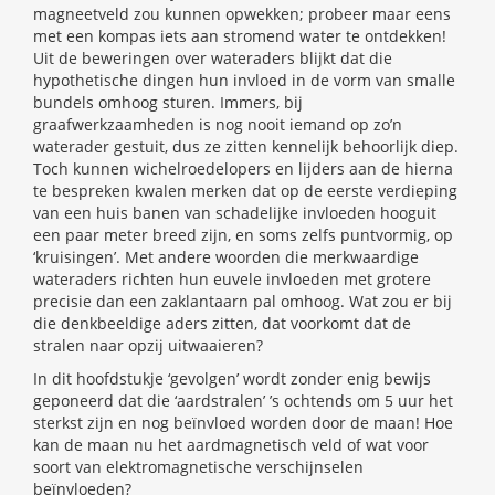
magneetveld zou kunnen opwekken; probeer maar eens
met een kompas iets aan stromend water te ontdekken!
Uit de beweringen over wateraders blijkt dat die
hypothetische dingen hun invloed in de vorm van smalle
bundels omhoog sturen. Immers, bij
graafwerkzaamheden is nog nooit iemand op zo’n
waterader gestuit, dus ze zitten kennelijk behoorlijk diep.
Toch kunnen wichelroedelopers en lijders aan de hierna
te bespreken kwalen merken dat op de eerste verdieping
van een huis banen van schadelijke invloeden hooguit
een paar meter breed zijn, en soms zelfs puntvormig, op
‘kruisingen’. Met andere woorden die merkwaardige
wateraders richten hun euvele invloeden met grotere
precisie dan een zaklantaarn pal omhoog. Wat zou er bij
die denkbeeldige aders zitten, dat voorkomt dat de
stralen naar opzij uitwaaieren?
In dit hoofdstukje ‘gevolgen’ wordt zonder enig bewijs
geponeerd dat die ‘aardstralen’ ’s ochtends om 5 uur het
sterkst zijn en nog beïnvloed worden door de maan! Hoe
kan de maan nu het aardmagnetisch veld of wat voor
soort van elektromagnetische verschijnselen
beïnvloeden?