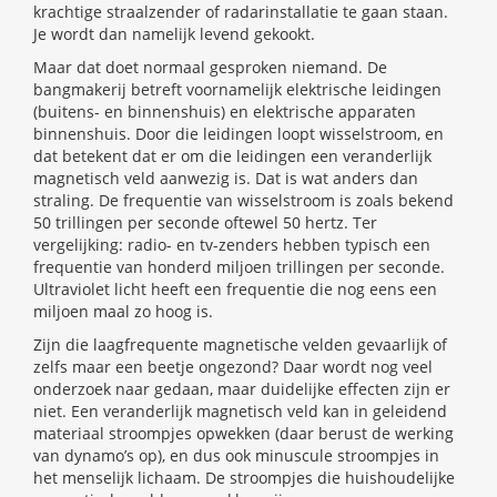
krachtige straalzender of radarinstallatie te gaan staan.
Je wordt dan namelijk levend gekookt.
Maar dat doet normaal gesproken niemand. De
bangmakerij betreft voornamelijk elektrische leidingen
(buitens- en binnenshuis) en elektrische apparaten
binnenshuis. Door die leidingen loopt wisselstroom, en
dat betekent dat er om die leidingen een veranderlijk
magnetisch veld aanwezig is. Dat is wat anders dan
straling. De frequentie van wisselstroom is zoals bekend
50 trillingen per seconde oftewel 50 hertz. Ter
vergelijking: radio- en tv-zenders hebben typisch een
frequentie van honderd miljoen trillingen per seconde.
Ultraviolet licht heeft een frequentie die nog eens een
miljoen maal zo hoog is.
Zijn die laagfrequente magnetische velden gevaarlijk of
zelfs maar een beetje ongezond? Daar wordt nog veel
onderzoek naar gedaan, maar duidelijke effecten zijn er
niet. Een veranderlijk magnetisch veld kan in geleidend
materiaal stroompjes opwekken (daar berust de werking
van dynamo’s op), en dus ook minuscule stroompjes in
het menselijk lichaam. De stroompjes die huishoudelijke