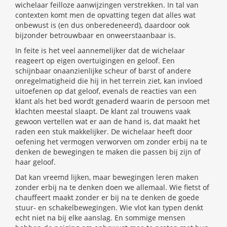
wichelaar feilloze aanwijzingen verstrekken. In tal van
contexten komt men de opvatting tegen dat alles wat
onbewust is (en dus onberedeneerd), daardoor ook
bijzonder betrouwbaar en onweerstaanbaar is.
In feite is het veel aannemelijker dat de wichelaar
reageert op eigen overtuigingen en geloof. Een
schijnbaar onaanzienlijke scheur of barst of andere
onregelmatigheid die hij in het terrein ziet, kan invloed
uitoefenen op dat geloof, evenals de reacties van een
klant als het bed wordt genaderd waarin de persoon met
klachten meestal slaapt. De klant zal trouwens vaak
gewoon vertellen wat er aan de hand is, dat maakt het
raden een stuk makkelijker. De wichelaar heeft door
oefening het vermogen verworven om zonder erbij na te
denken de bewegingen te maken die passen bij zijn of
haar geloof.
Dat kan vreemd lijken, maar bewegingen leren maken
zonder erbij na te denken doen we allemaal. Wie fietst of
chauffeert maakt zonder er bij na te denken de goede
stuur- en schakelbewegingen. Wie vlot kan typen denkt
echt niet na bij elke aanslag. En sommige mensen