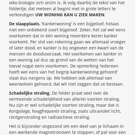
oiko-biologie zo’n onzin is. Ik volg daarbij de tekst van het
foldertje, dat meteen al begint met in grote letters te
verkondigen
UW WONING KAN U ZIEK MAKEN
.
De slaapplaats.
‘Kankerwoning’ is een bijgeloof, helaas
niet een onbekend soort bijgeloof. Zeker, het zal wel eens
voorkomen dat in één woning meerdere keren kanker
voorkomt. Per slot van rekening gaan we allemaal vroeger
of later dood, en kanker is bij ongeveer een kwart van de
mensen de doodsoorzaak. Het voorkomen van kanker in
een woning zal dus op grond van de wetten van het
toeval nogal eens voorkomen. De opmerking ‘iedereen
heeft wel eens van het begrip kankerwoning gehoord’
slaat dus nergens op. We hebben ook allemaal van
weerwolven gehoord, dat wil niet zeggen dat ze bestaan.
Schadelijke straling.
De folder praat veel over de
vermeende schadelijkheid van allerlei soorten straling.
Nu zijn er wel schadelijke soorten straling, maar dat is
kortgolvige, hoogfrequente
straling, zoals ultraviolet licht,
röntgenstraling en radioactieve straling.
Het is bijzonder ongezond om een deel van je lichaam in
een werkende magnetronoven te stoppen, of pal voor een