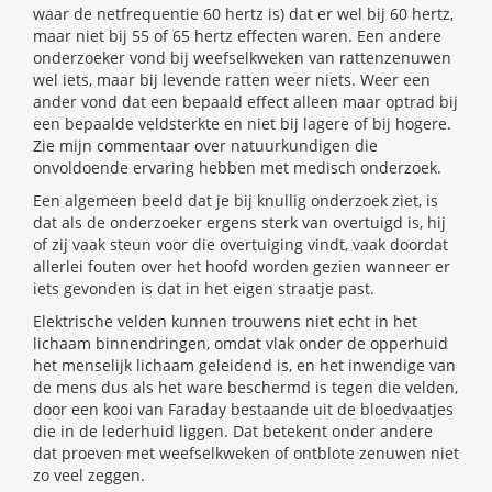
waar de netfrequentie 60 hertz is) dat er wel bij 60 hertz,
maar niet bij 55 of 65 hertz effecten waren. Een andere
onderzoeker vond bij weefselkweken van rattenzenuwen
wel iets, maar bij levende ratten weer niets. Weer een
ander vond dat een bepaald effect alleen maar optrad bij
een bepaalde veldsterkte en niet bij lagere of bij hogere.
Zie mijn commentaar over natuurkundigen die
onvoldoende ervaring hebben met medisch onderzoek.
Een algemeen beeld dat je bij knullig onderzoek ziet, is
dat als de onderzoeker ergens sterk van overtuigd is, hij
of zij vaak steun voor die overtuiging vindt, vaak doordat
allerlei fouten over het hoofd worden gezien wanneer er
iets gevonden is dat in het eigen straatje past.
Elektrische velden kunnen trouwens niet echt in het
lichaam binnendringen, omdat vlak onder de opperhuid
het menselijk lichaam geleidend is, en het inwendige van
de mens dus als het ware beschermd is tegen die velden,
door een kooi van Faraday bestaande uit de bloedvaatjes
die in de lederhuid liggen. Dat betekent onder andere
dat proeven met weefselkweken of ontblote zenuwen niet
zo veel zeggen.