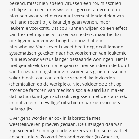
bekend, misschien spelen virussen een rol, misschien
erfelijke factoren; er is wel eens geconstateerd dat in
plaatsen waar veel mensen uit verschillende delen van
het land recent bij elkaar zijn gaan wonen, meer
leukemie voorkomt. Dat zou kunnen wijzen op een effect
van besmetting met virussen van elders, maar het kan
ook liggen aan een verhoogd radongehalte in
nieuwbouw. Voor zover ik weet heeft nog nooit iemand
systematisch gekeken naar het voorkomen van leukemie
in nieuwbouw versus langer bestaande woningen. Het is
niet gemakkelijk om na te gaan of mensen die in de buurt
van hoogspanningsleidingen wonen als groep misschien
vaker blootstaan aan andere schadelijke invloeden
(chemicaliën op de werkplek). Niet voldoende zicht op
storende factoren van medisch-sociale aard kan maken
dat natuurkundigen zich ook vergissen met de statistiek,
en dat ze een ’toevallige’ uitschieter aanzien voor iets
belangrijks.
Overigens worden er ook in laboratoria met
weefselkweken proeven gedaan. De uitslagen daarvan
zijn vreemd. Sommige onderzoekers vinden soms wel iets
en soms niets. Zo vond één onderzoeker (in Amerika,