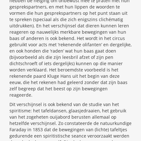
hebben de neiging om onbewust mee te praten met hun
gesprekspartners, en met hun lippen de woorden te
vormen die hun gesprekspartners op het punt staan uit
te spreken (speciaal als die zich enigszins clichématig
uitdrukken). En het verschijnsel dat dieren kunnen leren
reageren op nauwelijks merkbare bewegingen van hun
baas of anderen is ook bekend. Het wordt in het circus
gebruikt voor acts met ‘rekenende olifanten’ en dergelijke,
en ook honden die ‘raden’ wat hun baas gaat doen
(bijvoorbeeld als die zijn leesbril afzet of zijn pen
dichtschroeft of iets dergelijks) kunnen op die manier
worden verklaard. Het beroemdste voorbeeld is het
rekenende paard Kluge Hans uit het begin van deze
eeuw, die het rekenen had geleerd zonder dat zijn baas
zelf begreep dat het beest op zijn bewegingen
reageerde.
Dit verschijnsel is ook bekend van de studie van het
spiritisme: het tafeldansen, glaasjedraaien, het gebruik
van het zogeheten ouijabord berusten allemaal op
hetzelfde verschijnsel. Zo constateerde de natuurkundige
Faraday in 1853 dat de bewegingen van (lichte) tafeltjes
gedurende een spiritistische seance veroorzaakt werden