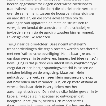
boeren opgestookt tot klagen door wichelroedelopers
(radiësthesist heten die daar) die allerlei onzin vertelden
over de samenhang tussen de hoogspanningsleidingen
en aardstralen, en die soms adviseerden om de
aardingen van apparaten en metalen structuren te
verwijderen (omdat de aardstralen of de schadelijke
invloeden ervan via de aarding zouden binnenkomen).
Levensgevaarlijke adviezen.
Terug naar de oiko-folder. Deze noemt (metalen?)
transportleidingen die tegen roesten worden beschermd
met een ‘kathodische beveiliging’. Het is baarlijke onzin
om daar gevaar in te ontwaren. Immers het idee van zo’n
beveiliging is dat je door een uiterst klein
gelijkstroompje
zorgt dat er een beetje spanningsverschil is tussen de
metalen leiding en de omgeving. Maar zo’n klein
gelijkstroompje wekt een zeer klein magneetveldje op,
dat bovendien niet veranderlijk is, en op korte afstand al
verwaarloosbaar klein is vergeleken met het
aardmagnetisch veld. Dan ziet de oiko-folder gevaar in tv-
kabels. Tv-kabels zijn speciaal zo ontworpen dat
hoogfrequente (fm, tv) velden zich
zonder verlies
daarbinnen in kunnen voortplanten. Die leveren dus