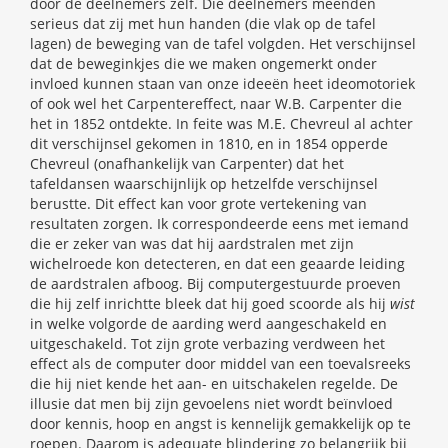
door de deelnemers zelf. Die deelnemers meenden
serieus dat zij met hun handen (die vlak op de tafel
lagen) de beweging van de tafel volgden. Het verschijnsel
dat de beweginkjes die we maken ongemerkt onder
invloed kunnen staan van onze ideeën heet ideomotoriek
of ook wel het Carpentereffect, naar W.B. Carpenter die
het in 1852 ontdekte. In feite was M.E. Chevreul al achter
dit verschijnsel gekomen in 1810, en in 1854 opperde
Chevreul (onafhankelijk van Carpenter) dat het
tafeldansen waarschijnlijk op hetzelfde verschijnsel
berustte. Dit effect kan voor grote vertekening van
resultaten zorgen. Ik correspondeerde eens met iemand
die er zeker van was dat hij aardstralen met zijn
wichelroede kon detecteren, en dat een geaarde leiding
de aardstralen afboog. Bij computergestuurde proeven
die hij zelf inrichtte bleek dat hij goed scoorde als hij
wist
in welke volgorde de aarding werd aangeschakeld en
uitgeschakeld. Tot zijn grote verbazing verdween het
effect als de computer door middel van een toevalsreeks
die hij niet kende het aan- en uitschakelen regelde. De
illusie dat men bij zijn gevoelens niet wordt beïnvloed
door kennis, hoop en angst is kennelijk gemakkelijk op te
roepen. Daarom is adequate blindering zo belangrijk bij