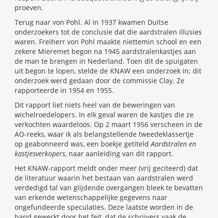
proeven.
Terug naar von Pohl. Al in 1937 kwamen Duitse
onderzoekers tot de conclusie dat die aardstralen illusies
waren. Freiherr von Pohl maakte niettemin school en een
zekere Mieremet begon na 1945 aardstralenkastjes aan
de man te brengen in Nederland. Toen dit de spuigaten
uit begon te lopen, stelde de KNAW een onderzoek in; dit
onderzoek werd gedaan door de commissie Clay. Ze
rapporteerde in 1954 en 1955.
Dit rapport liet niets heel van de beweringen van
wichelroedelopers. In elk geval waren de kastjes die ze
verkochten waardeloos. Op 2 maart 1956 verscheen in de
AO-reeks, waar ik als belangstellende tweedeklassertje
op geabonneerd was, een boekje getiteld
Aardstralen en
kastjesverkopers
, naar aanleiding van dit rapport.
Het KNAW-rapport meldt onder meer (vrij geciteerd) dat
de literatuur waarin het bestaan van aardstralen werd
verdedigd tal van glijdende overgangen bleek te bevatten
van erkende wetenschappelijke gegevens naar
ongefundeerde speculaties. Deze laatste worden in de
hand gewerkt door het feit, dat de schrijvers vaak de