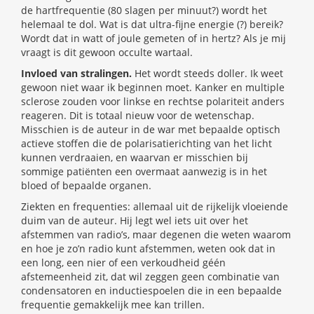
de hartfrequentie (80 slagen per minuut?) wordt het
helemaal te dol. Wat is dat ultra-fijne energie (?) bereik?
Wordt dat in watt of joule gemeten of in hertz? Als je mij
vraagt is dit gewoon occulte wartaal.
Invloed van stralingen.
Het wordt steeds doller. Ik weet
gewoon niet waar ik beginnen moet. Kanker en multiple
sclerose zouden voor linkse en rechtse polariteit anders
reageren. Dit is totaal nieuw voor de wetenschap.
Misschien is de auteur in de war met bepaalde optisch
actieve stoffen die de polarisatierichting van het licht
kunnen verdraaien, en waarvan er misschien bij
sommige patiënten een overmaat aanwezig is in het
bloed of bepaalde organen.
Ziekten en frequenties: allemaal uit de rijkelijk vloeiende
duim van de auteur. Hij legt wel iets uit over het
afstemmen van radio’s, maar degenen die weten waarom
en hoe je zo’n radio kunt afstemmen, weten ook dat in
een long, een nier of een verkoudheid géén
afstemeenheid zit, dat wil zeggen geen combinatie van
condensatoren en inductiespoelen die in een bepaalde
frequentie gemakkelijk mee kan trillen.