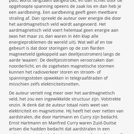
past, wordt langzaam aangedrukt, en dan schiet door de
opgehoopte spanning opeens de zaak los en dan heb je
een aardbeving. Een aardbeving geeft geen meetbare
straling af. Dan spreekt de auteur over energie die door
het aardmagnetisch veld wordt aangevoerd. Het
aardmagnetisch veld voert helemaal geen energie aan
(was het maar zo, dan waren in één klap alle
energieproblemen de wereld uit). Wat wél af en toe
gebeurt is dat door storingen op de zon flarden
magneetveld (gekoppeld aan deeltjesstromen) langs de
aarde ‘waaien’. De deeltjesstromen veroorzaken dan
noorderlicht, en de zogeheten magnetische stormen
kunnen het radioverkeer storen en stroom- of
spanningsstoten opwekken in telegraafdraden of
misschien zelfs elektriciteitsnetten.
De auteur vertelt nog meer over het aardmagnetisch
veld, het zou een ingewikkelde structuur zijn. Volstrekte
onzin. Ik denk dat de auteur totaal niets weet van
elektriciteit en magnetisme. Hij heeft het over netten van
aardstralen, die door Hartmann en Curry zijn bedacht.
Ernst Hartmann en Manfred Curry waren Zuid-Duitse
artsen die hadden bedacht dat aardstralen in een