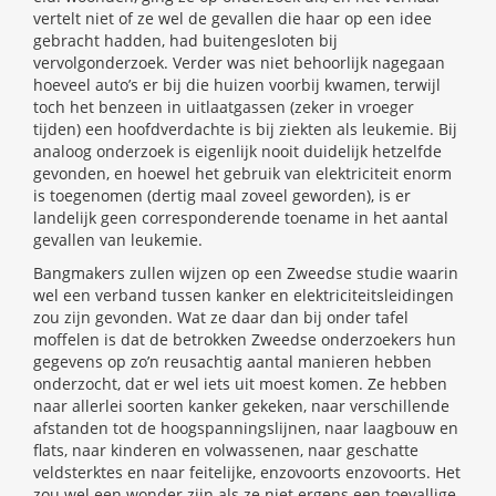
vertelt niet of ze wel de gevallen die haar op een idee
gebracht hadden, had buitengesloten bij
vervolgonderzoek. Verder was niet behoorlijk nagegaan
hoeveel auto’s er bij die huizen voorbij kwamen, terwijl
toch het benzeen in uitlaatgassen (zeker in vroeger
tijden) een hoofdverdachte is bij ziekten als leukemie. Bij
analoog onderzoek is eigenlijk nooit duidelijk hetzelfde
gevonden, en hoewel het gebruik van elektriciteit enorm
is toegenomen (dertig maal zoveel geworden), is er
landelijk geen corresponderende toename in het aantal
gevallen van leukemie.
Bangmakers zullen wijzen op een Zweedse studie waarin
wel een verband tussen kanker en elektriciteitsleidingen
zou zijn gevonden. Wat ze daar dan bij onder tafel
moffelen is dat de betrokken Zweedse onderzoekers hun
gegevens op zo’n reusachtig aantal manieren hebben
onderzocht, dat er wel iets uit moest komen. Ze hebben
naar allerlei soorten kanker gekeken, naar verschillende
afstanden tot de hoogspanningslijnen, naar laagbouw en
flats, naar kinderen en volwassenen, naar geschatte
veldsterktes en naar feitelijke, enzovoorts enzovoorts. Het
zou wel een wonder zijn als ze niet ergens een toevallige