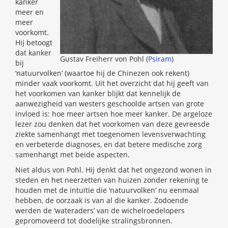
kanker
meer en
meer
voorkomt.
Hij betoogt
dat kanker
Gustav Freiherr von Pohl (
Psiram
)
bij
‘natuurvolken’ (waartoe hij de Chinezen ook rekent)
minder vaak voorkomt. Uit het overzicht dat hij geeft van
het voorkomen van kanker blijkt dat kennelijk de
aanwezigheid van westers geschoolde artsen van grote
invloed is: hoe meer artsen hoe meer kanker. De argeloze
lezer zou denken dat het voorkomen van deze gevreesde
ziekte samenhangt met toegenomen levensverwachting
en verbeterde diagnoses, en dat betere medische zorg
samenhangt met beide aspecten.
Niet aldus von Pohl. Hij denkt dat het ongezond wonen in
steden en het neerzetten van huizen zonder rekening te
houden met de intuïtie die ‘natuurvolken’ nu eenmaal
hebben, de oorzaak is van al die kanker. Zodoende
werden de ‘wateraders’ van de wichelroedelopers
gepromoveerd tot dodelijke stralingsbronnen.