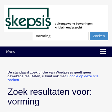
Ga
Ga
naar
naar
inhoud
hoofdmenu
Zoeken
naar:
Menu
De standaard zoekfunctie van Wordpress geeft geen
geweldige resultaten, u kunt ook met
Google op deze site
zoeken
Zoek resultaten voor:
vorming