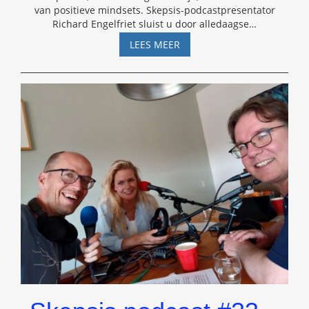
van positieve mindsets. Skepsis-podcastpresentator
Richard Engelfriet sluist u door alledaagse
…
HEBBEN
LEES MEER
WE
MINDER
GEMEENSCHAPSZIN
DAN
VROEGER?