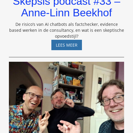
Skepsis podcast #33 –
Anne-Linn Beekhof
De risico’s van AI chatbots als factchecker, evidence
based werken in de consultancy, en wat is een skeptische
opvoedstijl?
SKEPSIS
LEES MEER
PODCAST
#33
–
ANNE-
LINN
BEEKHOF