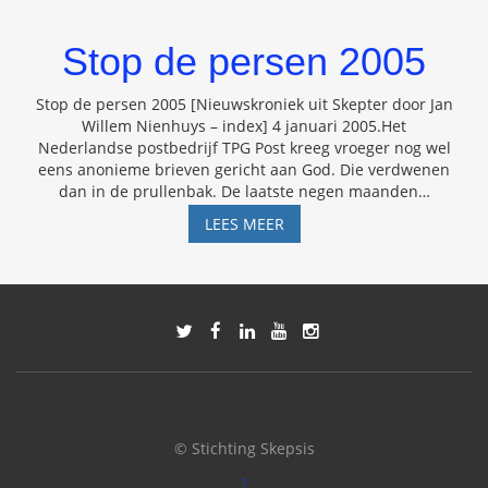
Stop de persen 2005
Stop de persen 2005 [Nieuwskroniek uit Skepter door Jan
Willem Nienhuys – index] 4 januari 2005.Het
Nederlandse postbedrijf TPG Post kreeg vroeger nog wel
eens anonieme brieven gericht aan God. Die verdwenen
dan in de prullenbak. De laatste negen maanden
…
STOP
LEES MEER
DE
PERSEN
2005
© Stichting Skepsis
↑