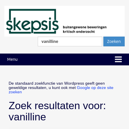
Ga
Ga
naar
naar
inhoud
hoofdmenu
Zoeken
naar:
Menu
De standaard zoekfunctie van Wordpress geeft geen
geweldige resultaten, u kunt ook met
Google op deze site
zoeken
Zoek resultaten voor:
vanilline