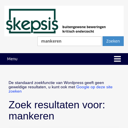
Ga
Ga
naar
naar
inhoud
hoofdmenu
Zoeken
naar:
Menu
De standaard zoekfunctie van Wordpress geeft geen
geweldige resultaten, u kunt ook met
Google op deze site
zoeken
Zoek resultaten voor:
mankeren