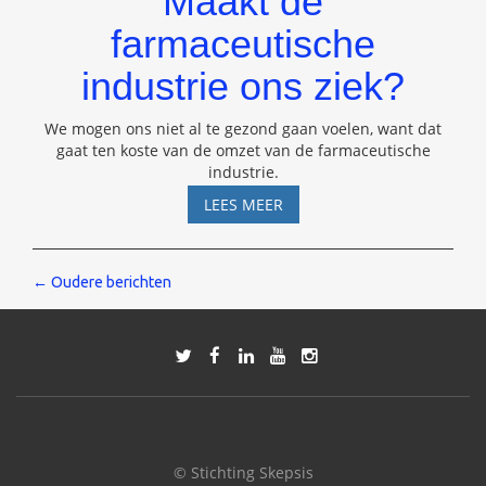
Maakt de
farmaceutische
industrie ons ziek?
We mogen ons niet al te gezond gaan voelen, want dat
gaat ten koste van de omzet van de farmaceutische
industrie.
MAAKT
LEES MEER
DE
FARMACEUTISCHE
INDUSTRIE
Berichten
←
Oudere berichten
ONS
ZIEK?
navigatie
© Stichting Skepsis