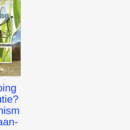
ping
utie?
nism
aan-