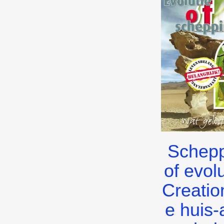
Schep
of evol
Creatio
e huis-