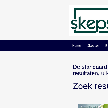
Ga
Ga
naar
naar
inhoud
hoofdmenu
Home
Skepter
B
De standaard
resultaten, u
Zoek res