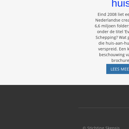
hui
Eind 2008 liet e
Nederlandse crea
6,6 miljoen folde
onder de titel ‘E
Schepping? Wat ge
die huis-aan-h
verspreid. Een k
beschouwing v
brochure
LEES ME
© Stichting Skepsis