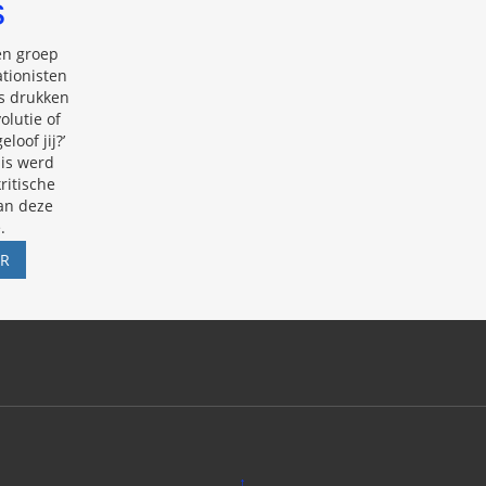
s
en groep
tionisten
rs drukken
volutie of
loof jij?’
uis werd
ritische
an deze
.
SCHEPPING
ER
OF
EVOLUTIE?
CREATIONISME
HUIS-
AAN-
HUIS
↑