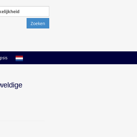
Zoeken
naar:
psis
weldige
d