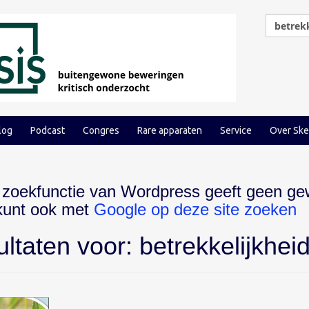
log
Podcast
Congres
Rare apparaten
Service
Over Ske
 zoekfunctie van Wordpress geeft geen ge
 kunt ook met
Google op deze site zoeken
ultaten voor:
betrekkelijkhei