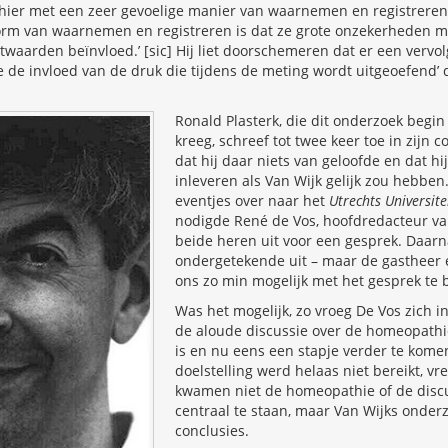
 hier met een zeer gevoelige manier van waarnemen en registreren
orm van waarnemen en registreren is dat ze grote onzekerheden 
waarden beïnvloed.’ [sic] Hij liet doorschemeren dat er een verv
e de invloed van de druk die tijdens de meting wordt uitgeoefend’
Ronald Plasterk, die dit onderzoek begin
kreeg, schreef tot twee keer toe in zijn 
dat hij daar niets van geloofde en dat hij
inleveren als Van Wijk gelijk zou hebben
eventjes over naar het
Utrechts Universite
nodigde René de Vos, hoofdredacteur van
beide heren uit voor een gesprek. Daarn
ondergetekende uit – maar de gastheer 
ons zo min mogelijk met het gesprek te
Was het mogelijk, zo vroeg De Vos zich in
de aloude discussie over de homeopathie
is en nu eens een stapje verder te komen
doelstelling werd helaas niet bereikt, vree
kwamen niet de homeopathie of de disc
centraal te staan, maar Van Wijks onder
conclusies.