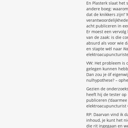
En Plasterk slaat het
andere boeg: waarom i
dat de knikkers zijn!’
verantwoordelijkheden
acht publiceren in een
Er moest een vervolg 
van de zaak: is die c
absurd als voor wie d
en stapte wél naar
Na
elektroacupuncturiste
VW: Het probleem is d
gelegen kunnen hebbe
Dan zou je óf eigenwi
nulhypothese? – ophef
Gezien de onderzoekso
heeft hij de tester o
publiceren (‘daarmee 
elektroacupuncturist
RP: Daarvan vind ik d
inhoud, je kunt het n
die rit ingegaan en w