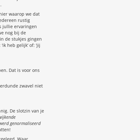
.
anier waarop we dat
iedereen rustig
jullie ervaringen
we nog bij de
in de stukjes gingen
 heb gelijk’ of: ‘jij
en. Dat is voor ons
 verdunde zwavel niet
nig. De slotzin van je
wijkende
r werd genormaliseerd
atten!
otgelegd. Waar