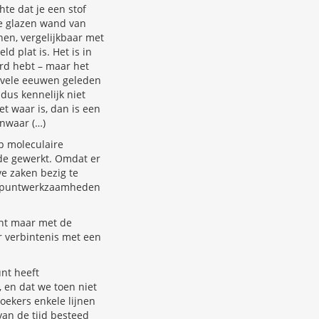
hte dat je een stof
e glazen wand van
nen, vergelijkbaar met
d plat is. Het is in
erd hebt – maar het
e vele eeuwen geleden
 dus kennelijk niet
et waar is, dan is een
nwaar (…)
ep moleculaire
nde gewerkt. Omdat er
ve zaken bezig te
ferpuntwerkzaamheden
unt maar met de
ar verbintenis met een
unt heeft
 en dat we toen niet
ekers enkele lijnen
van de tijd besteed