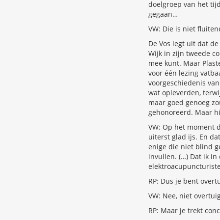
doelgroep van het tij
gegaan…
VW: Die is niet fluite
De Vos legt uit dat 
Wijk in zijn tweede c
mee kunt. Maar Plaster
voor één lezing vatbaa
voorgeschiedenis van d
wat opleverden, terwi
maar goed genoeg zou
gehonoreerd. Maar hij
VW: Op het moment dat
uiterst glad ijs. En 
enige die niet blind g
invullen. (…) Dat ik i
elektroacupuncturist
RP: Dus je bent overt
VW: Nee, niet overtu
RP: Maar je trekt conc