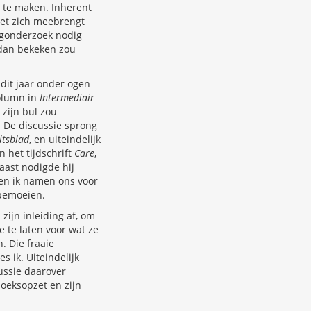
 te maken. Inherent
met zich meebrengt
olgonderzoek nodig
 dan bekeken zou
 dit jaar onder ogen
column in
Intermediair
 zijn bul zou
. De discussie sprong
itsblad
, en uiteindelijk
 het tijdschrift
Care
,
aast nodigde hij
en ik namen ons voor
 bemoeien.
 zijn inleiding af, om
 te laten voor wat ze
. Die fraaie
s ik. Uiteindelijk
ussie daarover
zoeksopzet en zijn