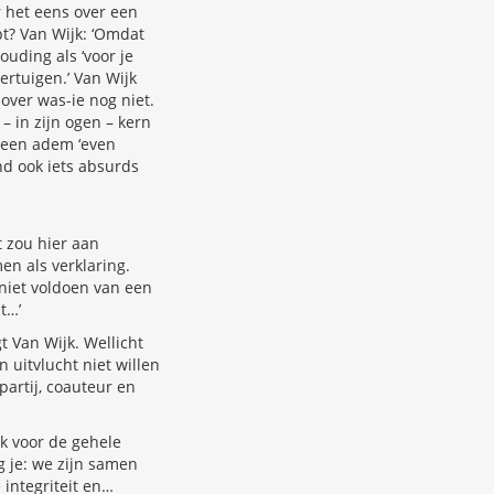
r het eens over een
t? Van Wijk: ‘Omdat
ouding als ‘voor je
ertuigen.’ Van Wijk
zover was-ie nog niet.
– in zijn ogen – kern
n een adem ‘even
nd ook iets absurds
t zou hier aan
n als verklaring.
 niet voldoen van een
t…’
t Van Wijk. Wellicht
 uitvlucht niet willen
artij, coauteur en
jk voor de gehele
g je: we zijn samen
 integriteit en…