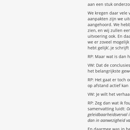
aan een stuk onderzoe
We kregen daar vele v
aanpakten zijn we uit
aangehoord. We hebbe
zien, en wij zullen e
uitvoering ook. En da
we er zoveel mogelijk v
hebt gelijk’, je schri
RP: Maar wat is dan h
VW: Dat de conclusies
het belangrijkste gew
RP: Het gaat er toch 
op afstand actief kan 
VW: Je wilt het verhaal
RP: Zeg dan wat ik fou
samenvatting luidt:
O
geleidbaarheidsverval 
dan in aanwezigheid va
En daarmee was in het