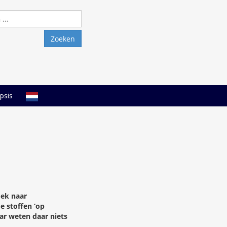
Zoeken
naar:
psis
oek naar
e stoffen ‘op
aar weten daar niets