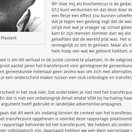
RP: Voor mij als biochemicus is de gedac
D12 kunt verdunnen en dat deze door d
een flesje een effect zou kunnen uitoefe
dat je tegen een geoloog zegt dat de werel
strijd met wat je vroeger op school gele
kan! Er zijn mensen slimmer dan wij di
 Plasterk
geloofden dat de wereld plat was. Het is
onmogelijk zo iets te geloven. Maar als h
hele hoop van wat we geleerd hebben, o
ed is om dit verhaal in de juiste context te plaatsen. In de vakgro
 groot aantal jaren het transferpunt voor geïntegreerde geneesku
ulteit geneeskunde helemaal geen animo was om zich met alternatie
t je een onderscheid maken tussen een stuk celbiologie en trans
rscheid in het stuk niet. Dat onderteken je niet met het transferp
 En dat is niet een onbelangrijk detail omdat VSM bij herhaling ha
 argument heeft gebruikt in landelijke advertentiecampagnes.
gaan dat dit werk als zodanig binnen de context van het transferp
et transferpunt opgeheven is voordat deze rapportage plaatsvond,
 rapportage behoorde tot het transferpunt. We hebben als onderzo
ver celbiologisch zijn, daarnaast hebben we een klein percentage 