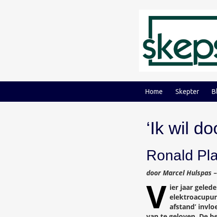
Ga
Ga
naar
naar
inhoud
hoofdmenu
Home
Skepter
B
‘Ik wil d
Ronald Pla
door Marcel Hulspas 
V
ier jaar gele
elektroacupun
afstand’ invlo
van te geloven. De be