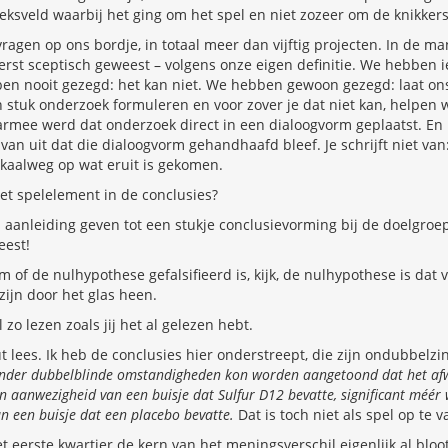
ksveld waarbij het ging om het spel en niet zozeer om de knikkers
ragen op ons bordje, in totaal meer dan vijftig projecten. In de m
erst sceptisch geweest – volgens onze eigen definitie. We hebben 
n nooit gezegd: het kan niet. We hebben gewoon gezegd: laat ons 
en stuk onderzoek formuleren en voor zover je dat niet kan, helpen 
armee werd dat onderzoek direct in een dialoogvorm geplaatst. En 
an uit dat die dialoogvorm gehandhaafd bleef. Je schrijft niet van: ‘ik
jft kaalweg op wat eruit is gekomen.
et spelelement in de conclusies?
 aanleiding geven tot een stukje conclusievorming bij de doelgroep
eest!
om of de nulhypothese gefalsifieerd is, kijk, de nulhypothese is dat
zijn door het glas heen.
 zo lezen zoals jij het al gelezen hebt.
t lees. Ik heb de conclusies hier onderstreept, die zijn ondubbelzin
nder dubbelblinde omstandigheden kon worden aangetoond dat het af
in aanwezigheid van een buisje dat Sulfur D12 bevatte, significant méé
n een buisje dat een placebo bevatte.
Dat is toch niet als spel op te v
 eerste kwartier de kern van het meningsverschil eigenlijk al blo