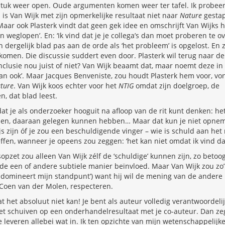
 stuk weer open. Oude argumenten komen weer ter tafel. Ik probee
s Van Wijk met zijn opmerkelijke resultaat niet naar
Nature
gestap
 Maar ook Plasterk vindt dat geen gek idee en omschrijft Van Wijks h
 weglopen’. En: ‘Ik vind dat je je collega’s dan moet proberen te ov
 dergelijk blad pas aan de orde als ‘het probleem’ is opgelost. En 
komen. Die discussie suddert even door. Plasterk wil terug naar de 
onclusie nou juist of niet? Van Wijk beaamt dat, maar noemt deze i
an ook’. Maar Jacques Benveniste, zou houdt Plasterk hem voor, vo
ture
. Van Wijk koos echter voor het
NTIG
omdat zijn doelgroep, de
n, dat blad leest.
at je als onderzoeker hooguit na afloop van de rit kunt denken: he
n, daaraan gelegen kunnen hebben… Maar dat kun je niet opneme
js zijn óf je zou een beschuldigende vinger – wie is schuld aan het
fen, wanneer je opeens zou zeggen: ‘het kan niet omdat ik vind da
pzet zou alleen Van Wijk zélf de ‘schuldige’ kunnen zijn, zo betoog
p de een of andere subtiele manier beïnvloed. Maar Van Wijk zou zo’n
domineert mijn standpunt’) want hij wil de mening van de andere p
 Coen van der Molen, respecteren.
at het absoluut niet kan! Je bent als auteur volledig verantwoordeli
iet schuiven op een onderhandelresultaat met je co-auteur. Dan ze
e leveren allebei wat in. Ik ten opzichte van mijn wetenschappelijke