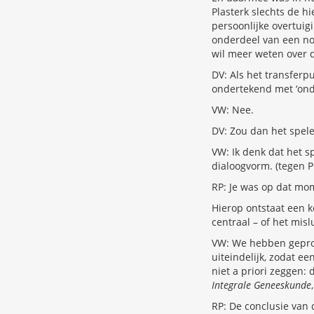
Plasterk slechts de h
persoonlijke overtuig
onderdeel van een no
wil meer weten over d
DV: Als het transfer
ondertekend met ‘ond
VW: Nee.
DV: Zou dan het spel
VW: Ik denk dat het s
dialoogvorm. (tegen Pl
RP: Je was op dat mo
Hierop ontstaat een ko
centraal – of het mis
VW: We hebben geprob
uiteindelijk, zodat e
niet a priori zeggen: 
Integrale Geneeskunde
RP: De conclusie van 