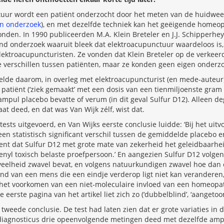
tuur wordt een patiënt onderzocht door het meten van de huidwee
en onderzoek
), en met dezelfde techniek kan het geëigende homeo
den. In 1990 publiceerden M.A. Klein Breteler en J.J. Schipperhe
d onderzoek waaruit bleek dat elektroacupunctuur waardeloos is, 
ektroacupuncturisten. Ze vonden dat Klein Breteler op de verkeer
verschillen tussen patiënten, maar ze konden geen eigen onderzo
kelde daarom, in overleg met elektroacupuncturist (en mede-auteu
 patiënt (‘ziek gemaakt’ met een dosis van een tienmiljoenste gram d
ampul placebo bevatte of verum (in dit geval Sulfur D12). Alleen deg
at deed, en dat was Van Wijk zélf, wist dat.
ests uitgevoerd, en Van Wijks eerste conclusie luidde: ‘Bij het uit
en statistisch significant verschil tussen de gemiddelde placebo
kent dat Sulfur D12 met grote mate van zekerheid het geleidbaarhe
henyl toxisch belaste proefpersoon.’ En aangezien Sulfur D12 volg
eelheid zwavel bevat, en volgens natuurkundigen zwavel hoe dan 
 van een mens die een eindje verderop ligt niet kan veranderen, 
het voorkomen van een niet-moleculaire invloed van een homeopat
erste pagina van het artikel liet zich zo (‘dubbelblind’, ‘aangetoond’
tweede conclusie. De test had laten zien dat er grote variaties in 
 diagnosticus drie opeenvolgende metingen deed met dezelfde amp