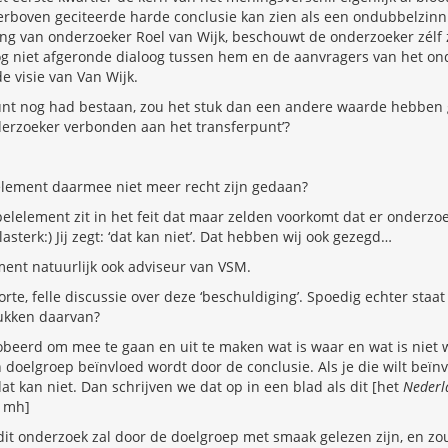
ierboven geciteerde harde conclusie kan zien als een ondubbelzinn
ing van onderzoeker Roel van Wijk, beschouwt de onderzoeker zélf z
g niet afgeronde dialoog tussen hem en de aanvragers van het on
e visie van Van Wijk.
punt nog had bestaan, zou het stuk dan een andere waarde hebben 
erzoeker verbonden aan het transferpunt’?
element daarmee niet meer recht zijn gedaan?
pelelement zit in het feit dat maar zelden voorkomt dat er onderzoe
asterk:) Jij zegt: ‘dat kan niet’. Dat hebben wij ook gezegd…
ment natuurlijk ook adviseur van VSM.
rte, felle discussie over deze ‘beschuldiging’. Spoedig echter staat
lukken daarvan?
eerd om mee te gaan en uit te maken wat is waar en wat is niet w
en doelgroep beïnvloed wordt door de conclusie. Als je die wilt beï
dat kan niet. Dan schrijven we dat op in een blad als dit [het
Nederla
, mh]
dit onderzoek zal door de doelgroep met smaak gelezen zijn, en zou