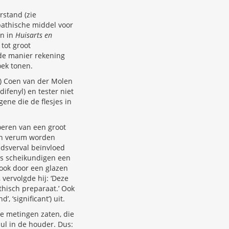
rstand (zie
pathische middel voor
yn in
Huisarts en
tot groot
de manier rekening
ek tonen.
r) Coen van der Molen
ifenyl) en tester niet
ene die de flesjes in
voeren van een groot
 en verum worden
idsverval beïnvloed
ens scheikundigen een
ook door een glazen
vervolgde hij: ‘Deze
hisch preparaat.’ Ook
, ‘significant’) uit.
de metingen zaten, die
ul in de houder. Dus: