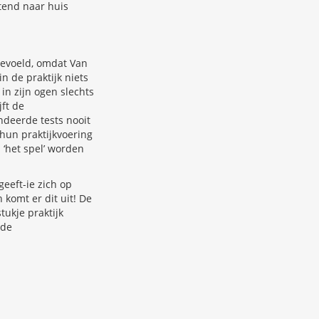
tend naar huis
gevoeld, omdat Van
n de praktijk niets
 in zijn ogen slechts
jft de
indeerde tests nooit
hun praktijkvoering
‘het spel’ worden
eeft-ie zich op
 komt er dit uit! De
tukje praktijk
 de