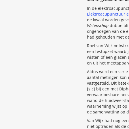
In de elektroacupunc
Elektroacupunctuur 
de kwaal worden gevon
Wetenschap
dubbelblin
ongenoegen van de el
had gehouden met de 
Roel van Wijk ontwik
een testopzet waarbij
wisten of een glazen 
en uit het meetappara
Aldus werd een serie t
aantal metingen kon e
vastgesteld. Dit bete
[sic] bij een met Dip
verwaarloosbare hoev
wand de huidweerstand
waarneming wijst op 
de samenvatting op de e
Van Wijk had nog een 
niet optraden als de