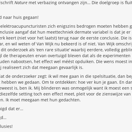
dschrift
Nature
met verbazing ontvangen zijn… Die doelgroep is flui
nd naar huis gegaan!
de elektroacupuncturisten zich enigszins bedrogen moeten hebben 
onclusie aangaf dat hun meettechniek dermate variabel is dat je er i
k keert (niet voor het laatst) terug naar de eerste conclusie. Die is
r, en wil weten of Van Wijk nu bekeerd is of niet. Van Wijk omschri
it onderzoek als ‘een rare situatie’ waarbij eerdere, volledig gebl
jl de therapeuten ervan overtuigd bleven dat als de experimenten 
den nabootsen, het effect wel méést opduiken. Die wens moest in 
 realiseert zich dat meegaan gevaarlijk is.
 de onderzoeker zegt: ik wil mee gaan in die spelsituatie, dan beg
dat hebben we gedaan. Om te ontdekken: hoe ver kun je gaan. En dan
eweest is, ben ik. Mij blinderen was onmogelijk want ik moest een s
n diezelfde setting toch een effect meet, pleit voor de zienswijze van
en. Ik moet meegaan met hun gedachten.
uigd dat er…
igd…
lusies!