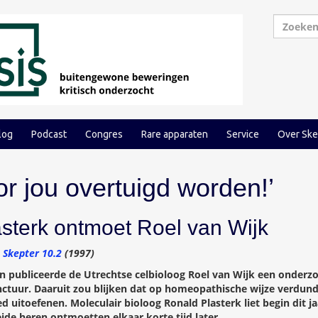
log
Podcast
Congres
Rare apparaten
Service
Over Ske
oor jou overtuigd worden!’
sterk ontmoet Roel van Wijk
–
Skepter 10.2
(1997)
den publiceerde de Utrechtse celbioloog Roel van Wijk een onderz
ctuur. Daaruit zou blijken dat op homeopathische wijze verdund
ed uitoefenen. Moleculair bioloog Ronald Plasterk liet begin dit j
ide heren ontmoetten elkaar korte tijd later.