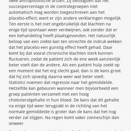
twee antroposofische artsen. Zij betoogden dat het
succespercentage in de controlegroepen niet
automatisch mag worden toegeschreven aan het
placebo-effect, want er zijn andere verklaringen mogelijk.
Ten eerste is het niet ongebruikelijk dat klachten na
enige tijd spontaan weer verdwijnen, ook zonder dat er
een behandeling heeft plaatsgevonden. Het natuurlijk
beloop van een ziekte kan ten onrechte de indruk wekken
dat het placebo een gunstig effect heeft gehad. Daar
komt bij dat vooral chronische klachten sterk kunnen
fluctueren, zodat de patiënt zich de ene week aanzienlijk
beter voelt dan de andere. Als een patiënt hulp zoekt op
een moment dat het erg slecht gaat, dan is de kans groot
dat hij zich spoedig daarna weer wat beter voelt.
Statistici noemen dat regressie naar het gemiddelde.
Hetzelfde kan gebeuren wanneer men bijvoorbeeld een
groep patiënten verzamelt met een hoog
cholesterolgehalte in hun bloed. De kans dat dit gehalte
na enige tijd weer terugzakt in de richting van het
normale gemiddelde is groter dan de kans dat het nog
verder zal stijgen. Na regen komt vaker zonneschijn dan
onweer.