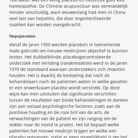
homeopathie. De Chinese acupunctuur was vermoedelijk
minder onschuldig, want eeuwenlang had men in China
veel last van hepatitis, die door ongesteriliseerde
naalden kan worden overgebracht.
Nepoperaties
Vanaf de jaren 1950 werden placebo’s in toenemende
mate gebruikt om nieuwe medicijnen objectief te kunnen
testen. Het dubbelblinde, placebogecontroleerde
onderzoek met verloting (
randomisation
) werd in de jaren
1970 de standaard waaraan onderzoekers zich moesten
houden. Het is daarbij de bedoeling dat noch de
behandelaars noch de patiënten weten in welke gevallen
er een onwerkzaam placebo wordt verstrekt. Op deze
wijze kan men uitsluiten dat significante verschillen
tussen de resultaten van beide behandelingen te danken
zijn aan sociaal-psychologische factoren, zoals aan de
positieve houding en de roze bril van de arts, de
verwachtingen van de patiënt en zijn neiging om de
dokter naar de mond te praten. Het lot bepaalt welke
patiënten het nieuwe medicijn krijgen en welke een
placebo ontvangen, zodat er geen mogelijkheid is om het