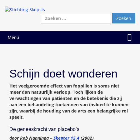
Ga
Ga
naar
naar
inhoud
hoofdmenu
Zoeken
naar:
Menu
Schijn doet wonderen
Het veelgeroemde effect van foppillen is soms niet
meer dan natuurlijk verloop. Toch lijken de
verwachtingen van patiënten en de betekenis die zij
aan een behandeling toekennen van invloed te kunnen
zijn, waarbij de houding van de arts een belangrijke rol
speelt.
De geneeskracht van placebo’s
door Rob Nanninga –
Skepter 15.4
(2002)