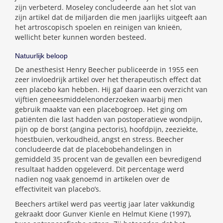
zijn verbeterd. Moseley concludeerde aan het slot van
zijn artikel dat de miljarden die men jaarlijks uitgeeft aan
het artroscopisch spoelen en reinigen van knieën,
wellicht beter kunnen worden besteed.
Natuurlijk beloop
De anesthesist Henry Beecher publiceerde in 1955 een
zeer invloedrijk artikel over het therapeutisch effect dat
een placebo kan hebben. Hij gaf daarin een overzicht van
vijftien geneesmiddelenonderzoeken waarbij men
gebruik maakte van een placebogroep. Het ging om
patiënten die last hadden van postoperatieve wondpijn,
pijn op de borst (angina pectoris), hoofdpijn, zeeziekte,
hoestbuien, verkoudheid, angst en stress. Beecher
concludeerde dat de placebobehandelingen in
gemiddeld 35 procent van de gevallen een bevredigend
resultaat hadden opgeleverd. Dit percentage werd
nadien nog vaak genoemd in artikelen over de
effectiviteit van placebo’s.
Beechers artikel werd pas veertig jaar later vakkundig
gekraakt door Gunver Kienle en Helmut Kiene (1997),