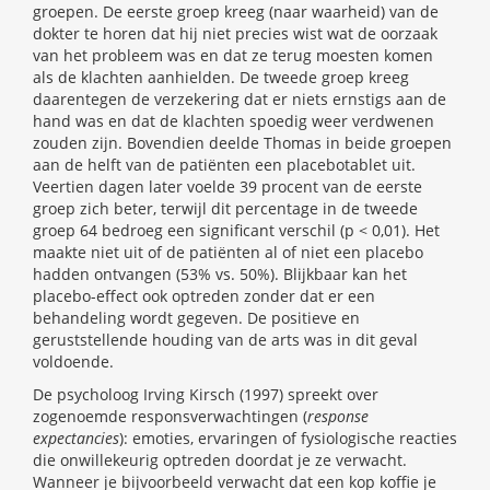
groepen. De eerste groep kreeg (naar waarheid) van de
dokter te horen dat hij niet precies wist wat de oorzaak
van het probleem was en dat ze terug moesten komen
als de klachten aanhielden. De tweede groep kreeg
daarentegen de verzekering dat er niets ernstigs aan de
hand was en dat de klachten spoedig weer verdwenen
zouden zijn. Bovendien deelde Thomas in beide groepen
aan de helft van de patiënten een placebotablet uit.
Veertien dagen later voelde 39 procent van de eerste
groep zich beter, terwijl dit percentage in de tweede
groep 64 bedroeg een significant verschil (p < 0,01). Het
maakte niet uit of de patiënten al of niet een placebo
hadden ontvangen (53% vs. 50%). Blijkbaar kan het
placebo-effect ook optreden zonder dat er een
behandeling wordt gegeven. De positieve en
geruststellende houding van de arts was in dit geval
voldoende.
De psycholoog Irving Kirsch (1997) spreekt over
zogenoemde responsverwachtingen (
response
expectancies
): emoties, ervaringen of fysiologische reacties
die onwillekeurig optreden doordat je ze verwacht.
Wanneer je bijvoorbeeld verwacht dat een kop koffie je