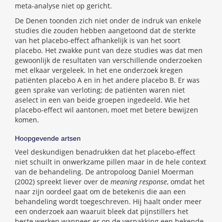
meta-analyse niet op gericht.
De Denen toonden zich niet onder de indruk van enkele
studies die zouden hebben aangetoond dat de sterkte
van het placebo-effect afhankelijk is van het soort
placebo. Het zwakke punt van deze studies was dat men
gewoonlijk de resultaten van verschillende onderzoeken
met elkaar vergeleek. In het ene onderzoek kregen
patiënten placebo A en in het andere placebo B. Er was
geen sprake van verloting; de patiënten waren niet
aselect in een van beide groepen ingedeeld. Wie het
placebo-effect wil aantonen, moet met betere bewijzen
komen.
Hoopgevende artsen
Veel deskundigen benadrukken dat het placebo-effect
niet schuilt in onwerkzame pillen maar in de hele context
van de behandeling. De antropoloog Daniel Moerman
(2002) spreekt liever over de
meaning response
, omdat het
naar zijn oordeel gaat om de betekenis die aan een
behandeling wordt toegeschreven. Hij haalt onder meer
een onderzoek aan waaruit bleek dat pijnstillers het
beste werken wanneer er op de verpakking een bekende