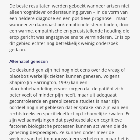
De beste resultaten werden geboekt wanneer artsen niet
alleen ‘cognitieve’ ondersteuning gaven – in de vorm van
een heldere diagnose en een positieve prognose – maar
wanneer ze daarnaast ook emotionele steun boden, door
een warme, empathische en geruststellende houding die
erop gericht was angstgevoelens te verminderen. Er is op
dit gebied echter nog betrekkelijk weinig onderzoek
gedaan.
Alternatief genezen
De deskundigen zijn het nog niet eens over de vraag of
placebo’s werkelijk ziekten kunnen genezen. Volgens
Shapiro (in Harrington, 1997) kan een
placebobehandeling ervoor zorgen dat de patiënt zich
beter voelt of minder pijn heeft, maar uit adequaat
gecontroleerde en gerepliceerde studies is naar zijn
oordeel nog niet gebleken dat er sprake kan zijn van een
rechtstreeks en specifiek effect op lichamelijke kwalen. Er
zijn wel aanwijzingen dat psychosociale en cognitieve
factoren biologische processen kunnen activeren die de
genezing bespoedigen. Ze kunnen onder meer de
werking van het immuunsysteem verbeteren, maar het is