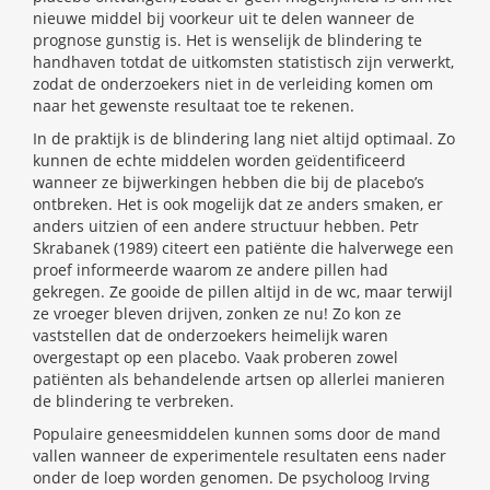
nieuwe middel bij voorkeur uit te delen wanneer de
prognose gunstig is. Het is wenselijk de blindering te
handhaven totdat de uitkomsten statistisch zijn verwerkt,
zodat de onderzoekers niet in de verleiding komen om
naar het gewenste resultaat toe te rekenen.
In de praktijk is de blindering lang niet altijd optimaal. Zo
kunnen de echte middelen worden geïdentificeerd
wanneer ze bijwerkingen hebben die bij de placebo’s
ontbreken. Het is ook mogelijk dat ze anders smaken, er
anders uitzien of een andere structuur hebben. Petr
Skrabanek (1989) citeert een patiënte die halverwege een
proef informeerde waarom ze andere pillen had
gekregen. Ze gooide de pillen altijd in de wc, maar terwijl
ze vroeger bleven drijven, zonken ze nu! Zo kon ze
vaststellen dat de onderzoekers heimelijk waren
overgestapt op een placebo. Vaak proberen zowel
patiënten als behandelende artsen op allerlei manieren
de blindering te verbreken.
Populaire geneesmiddelen kunnen soms door de mand
vallen wanneer de experimentele resultaten eens nader
onder de loep worden genomen. De psycholoog Irving