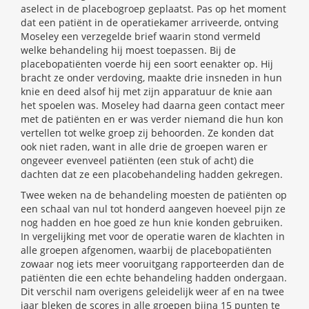
aselect in de placebogroep geplaatst. Pas op het moment
dat een patiënt in de operatiekamer arriveerde, ontving
Moseley een verzegelde brief waarin stond vermeld
welke behandeling hij moest toepassen. Bij de
placebopatiënten voerde hij een soort eenakter op. Hij
bracht ze onder verdoving, maakte drie insneden in hun
knie en deed alsof hij met zijn apparatuur de knie aan
het spoelen was. Moseley had daarna geen contact meer
met de patiënten en er was verder niemand die hun kon
vertellen tot welke groep zij behoorden. Ze konden dat
ook niet raden, want in alle drie de groepen waren er
ongeveer evenveel patiënten (een stuk of acht) die
dachten dat ze een placobehandeling hadden gekregen.
Twee weken na de behandeling moesten de patiënten op
een schaal van nul tot honderd aangeven hoeveel pijn ze
nog hadden en hoe goed ze hun knie konden gebruiken.
In vergelijking met voor de operatie waren de klachten in
alle groepen afgenomen, waarbij de placebopatiënten
zowaar nog iets meer vooruitgang rapporteerden dan de
patiënten die een echte behandeling hadden ondergaan.
Dit verschil nam overigens geleidelijk weer af en na twee
jaar bleken de scores in alle groepen bijna 15 punten te