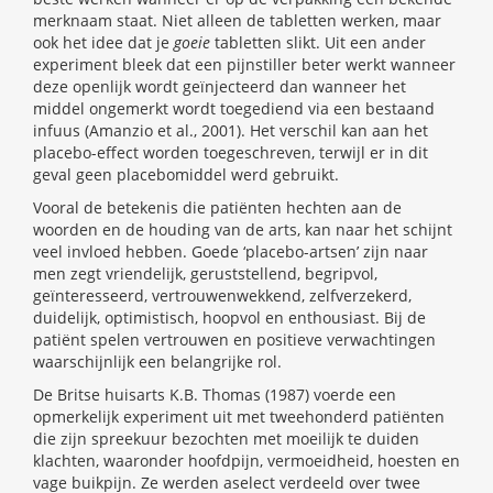
merknaam staat. Niet alleen de tabletten werken, maar
ook het idee dat je
goeie
tabletten slikt. Uit een ander
experiment bleek dat een pijnstiller beter werkt wanneer
deze openlijk wordt geïnjecteerd dan wanneer het
middel ongemerkt wordt toegediend via een bestaand
infuus (Amanzio et al., 2001). Het verschil kan aan het
placebo-effect worden toegeschreven, terwijl er in dit
geval geen placebomiddel werd gebruikt.
Vooral de betekenis die patiënten hechten aan de
woorden en de houding van de arts, kan naar het schijnt
veel invloed hebben. Goede ‘placebo-artsen’ zijn naar
men zegt vriendelijk, geruststellend, begripvol,
geïnteresseerd, vertrouwenwekkend, zelfverzekerd,
duidelijk, optimistisch, hoopvol en enthousiast. Bij de
patiënt spelen vertrouwen en positieve verwachtingen
waarschijnlijk een belangrijke rol.
De Britse huisarts K.B. Thomas (1987) voerde een
opmerkelijk experiment uit met tweehonderd patiënten
die zijn spreekuur bezochten met moeilijk te duiden
klachten, waaronder hoofdpijn, vermoeidheid, hoesten en
vage buikpijn. Ze werden aselect verdeeld over twee