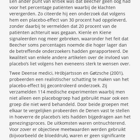
Een ander punt van kritiek was dat Beecher geen oog had
voor het percentage patiënten waarbij de klachten
verergerden. Zo citeerde hij een onderzoek dat volgens
hem een placebo-effect van 30 procent had opgeleverd,
zonder daarbij te vermelden dat 20 procent van de
patiënten achteruit was gegaan. Kienle en Kiene
signaleerden nog meer gebreken, waaronder het feit dat
Beecher soms percentages noemde die hoger lager dan
de betreffende onderzoekers hadden gerapporteerd. De
kwaliteit van enkele andere artikelen over de invloed van
placebo’s liet volgens hen eveneens sterk te wensen over.
Twee Deense medici, Hróbjartsson en Gøtzsche (2001),
probeerden een realistischer schatting te maken van het
placebo-effect bij gecontroleerd onderzoek. Zij
verzamelden 114 medische experimenten waarbij men
niet alleen een placebogroep had gebruikt maar ook een
groep die niet werd behandeld. Door beide groepen met
elkaar te vergelijken probeerden de Denen vast te stellen
in hoeverre de placebo’s iets hadden bijgedragen aan het
genezingsproces. De uitkomsten waren ontnuchterend.
Voor zover er objectieve meetwaarden werden gebruikt
(bijvoorbeeld de bloeddruk), waren er geen significante