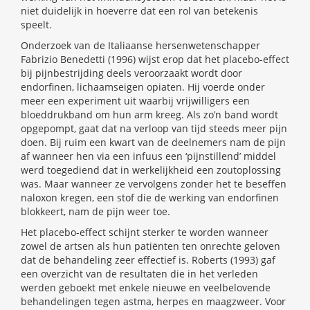
niet duidelijk in hoeverre dat een rol van betekenis
speelt.
Onderzoek van de Italiaanse hersenwetenschapper
Fabrizio Benedetti (1996) wijst erop dat het placebo-effect
bij pijnbestrijding deels veroorzaakt wordt door
endorfinen, lichaamseigen opiaten. Hij voerde onder
meer een experiment uit waarbij vrijwilligers een
bloeddrukband om hun arm kreeg. Als zo’n band wordt
opgepompt, gaat dat na verloop van tijd steeds meer pijn
doen. Bij ruim een kwart van de deelnemers nam de pijn
af wanneer hen via een infuus een ‘pijnstillend’ middel
werd toegediend dat in werkelijkheid een zoutoplossing
was. Maar wanneer ze vervolgens zonder het te beseffen
naloxon kregen, een stof die de werking van endorfinen
blokkeert, nam de pijn weer toe.
Het placebo-effect schijnt sterker te worden wanneer
zowel de artsen als hun patiënten ten onrechte geloven
dat de behandeling zeer effectief is. Roberts (1993) gaf
een overzicht van de resultaten die in het verleden
werden geboekt met enkele nieuwe en veelbelovende
behandelingen tegen astma, herpes en maagzweer. Voor