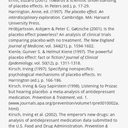
Ernst, Edzard (2001). Towards a scientific understanding
of placebo effects. In Peters (ed.), p. 17-29.
Harrington, Anne, ed. (1997).
The placebo effect. An
interdisciplinary exploration.
Cambridge. MA: Harvard
University Press.
Hróbjartsson, Asbjørn & Peter C. Gøtzsche (2001). Is the
placebo effect powerless? An analysis of clinical trials
comparing placebo with no treatment.
The New England
Journal of Medicine
, vol. 344(21), p. 1594-1602.
Kienle, Gunver S. & Helmut Kiene (1997). The powerful
placebo effect: fact or fiction
? Journal of Clinical
Epidemiology
, vol. 50(12), p. 1311-1318.
Kirsch, Irving (1997). Specifying nonspecifics:
psychological mechanisms of placebo effects. In:
Harrington (ed.), p. 166-186.
Kirsch, Irving & Guy Sapirstein (1998). Listening to Prozac
but hearing placebo: a meta-analysis of antidepressant
medication
. Prevention & Treatment
, vol. 1.
(www.journals.apa.org/prevention/volume1/pre0010002a.
html)
Kirsch, Irving et al. (2002). The emperor’s new drugs: an
analysis of antidepressant medication data submitted to
the U.S. Food and Drug Administration.
Prevention &