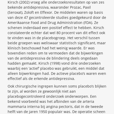
Kirsch (2002) vroeg alle onderzoeksresultaten op van zes
bekende antidepressiva, waaronder Prozac, Paxil
(Seroxat), Zoloft en Effexor. De middelen waren op basis
van deze 47 gecontroleerde studies goedgekeurd door de
Amerikaanse Food and Drug Administration (FDA). Ze
schenen inderdaad een positief effect te hebben. Kirsch
constateerde echter dat wel 80 procent van dit effect ook
te vinden was in de placebogroep. Het verschil tussen
beide groepen was weliswaar statistisch significant, maar
klinisch beschouwd had het weinig waarde. Er was
bovendien reden om te vermoeden dat de bijwerkingen
van de antidepressiva de blindering deels ongedaan
hadden gemaakt. Kirsch (1998) vond drie onderzoeken
waarbij een ‘actief’ placebo was gebruikt, een middel dat
alleen bijwerkingen had. De actieve placebo’s waren even
effectief als de erkende antidepressiva.
Ook chirurgische ingrepen kunnen soms placebo’s blijken
te zijn, al worden ze gewoonlijk niet aan
placebogecontroleerd onderzoek onderworpen. Een
bekend voorbeeld was het afbinden van de arteria
mammaria interna bij angina pectoris, dat in de tweede
helft van de jaren 1950 populair was. De operatie scheen