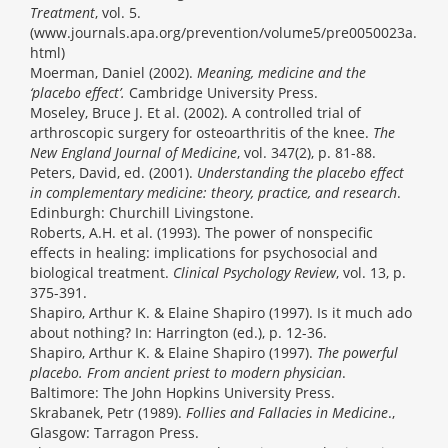
Treatment
, vol. 5.
(www.journals.apa.org/prevention/volume5/pre0050023a.
html)
Moerman, Daniel (2002).
Meaning, medicine and the
‘placebo effect’.
Cambridge University Press.
Moseley, Bruce J. Et al. (2002). A controlled trial of
arthroscopic surgery for osteoarthritis of the knee.
The
New England Journal of Medicine
, vol. 347(2), p. 81-88.
Peters, David, ed. (2001).
Understanding the placebo effect
in complementary medicine: theory, practice, and research
.
Edinburgh: Churchill Livingstone.
Roberts, A.H. et al. (1993). The power of nonspecific
effects in healing: implications for psychosocial and
biological treatment.
Clinical Psychology Review
, vol. 13, p.
375-391.
Shapiro, Arthur K. & Elaine Shapiro (1997). Is it much ado
about nothing? In: Harrington (ed.), p. 12-36.
Shapiro, Arthur K. & Elaine Shapiro (1997).
The powerful
placebo. From ancient priest to modern physician
.
Baltimore: The John Hopkins University Press.
Skrabanek, Petr (1989).
Follies and Fallacies in Medicine
.,
Glasgow: Tarragon Press.