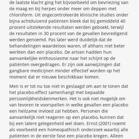
de laatste klacht ging het bijvoorbeeld om bevriezing van
de maag en bij herpes onder meer om deppen met
chloroform. Uit ongecontroleerde klinische studies onder
bijna achtduizend patiënten bleek dat bij gemiddeld 40
procent uitstekende resultaten werden geboekt, terwijl
de resultaten in 30 procent van de gevallen bevredigend
werden genoemd. Pas later werd duidelijk dat de
behandelingen waardeloos waren, of althans niet beter
werkten dan een placebo. De artsen hadden hun
aanvankelijke enthousiasme naar het schijnt op de
patiënten overgedragen. Er zijn ook aanwijzingen dat
gangbare medicijnen minder effectief worden op het
moment dat er nieuwe beschikbaar komen.
Men is er tot nu toe niet in geslaagd om aan te tonen dat
het placebo-effect samenhangt met bepaalde
persoonlijkheidskenmerken. Het is ook niet mogelijk om
van tevoren te voorspellen in welke gevallen een placebo
een heilzame invloed zal hebben. Personen die
aanvankelijk niet reageren op een placebo, kunnen dat
bij een latere gelegenheid wel doen. Ernst (2001) noemt
als voorbeeld een homeopathisch onderzoek waarbij alle
patiënten in de eerste fase een placebo kregen. Alleen