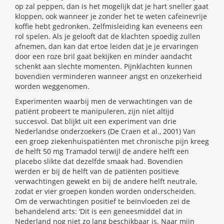
op zal peppen, dan is het mogelijk dat je hart sneller gaat
kloppen, ook wanneer je zonder het te weten cafeïnevrije
koffie hebt gedronken. Zelfmisleiding kan eveneens een
rol spelen. Als je gelooft dat de klachten spoedig zullen
afnemen, dan kan dat ertoe leiden dat je je ervaringen
door een roze bril gaat bekijken en minder aandacht
schenkt aan slechte momenten. Pijnklachten kunnen
bovendien verminderen wanneer angst en onzekerheid
worden weggenomen.
Experimenten waarbij men de verwachtingen van de
patiënt probeert te manipuleren, zijn niet altijd
succesvol. Dat blijkt uit een experiment van drie
Nederlandse onderzoekers (De Craen et al., 2001) Van
een groep ziekenhuispatiënten met chronische pijn kreeg
de helft 50 mg Tramadol terwijl de andere helft een
placebo slikte dat dezelfde smaak had. Bovendien
werden er bij de helft van de patiënten positieve
verwachtingen gewekt en bij de andere helft neutrale,
zodat er vier groepen konden worden onderscheiden.
Om de verwachtingen positief te beïnvloeden zei de
behandelend arts: ‘Dit is een geneesmiddel dat in
Nederland nog niet zo lang beschikbaar is. Naar mijn