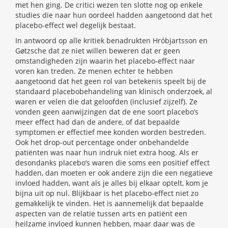
met hen ging. De critici wezen ten slotte nog op enkele
studies die naar hun oordeel hadden aangetoond dat het
placebo-effect wel degelijk bestaat.
In antwoord op alle kritiek benadrukten Hróbjartsson en
Gøtzsche dat ze niet willen beweren dat er geen
omstandigheden zijn waarin het placebo-effect naar
voren kan treden. Ze menen echter te hebben
aangetoond dat het geen rol van betekenis speelt bij de
standaard placebobehandeling van klinisch onderzoek, al
waren er velen die dat geloofden (inclusief zijzelf). Ze
vonden geen aanwijzingen dat de ene soort placebo’s
meer effect had dan de andere, of dat bepaalde
symptomen er effectief mee konden worden bestreden.
Ook het drop-out percentage onder onbehandelde
patiënten was naar hun indruk niet extra hoog. Als er
desondanks placebo’s waren die soms een positief effect
hadden, dan moeten er ook andere zijn die een negatieve
invloed hadden, want als je alles bij elkaar optelt, kom je
bijna uit op nul. Blijkbaar is het placebo-effect niet zo
gemakkelijk te vinden. Het is aannemelijk dat bepaalde
aspecten van de relatie tussen arts en patiënt een
heilzame invloed kunnen hebben, maar daar was de