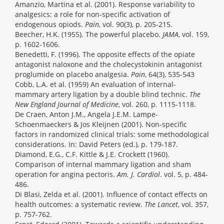
Amanzio, Martina et al. (2001). Response variability to
analgesics: a role for non-specific activation of
endogenous opiods.
Pain
, vol. 90(3), p. 205-215.
Beecher, H.K. (1955). The powerful placebo.
JAMA
, vol. 159,
p. 1602-1606.
Benedetti, F. (1996). The opposite effects of the opiate
antagonist naloxone and the cholecystokinin antagonist
proglumide on placebo analgesia.
Pain
, 64(3), 535-543
Cobb, L.A. et al. (1959) An evaluation of internal-
mammary artery ligation by a double blind technic.
The
New England Journal of Medicine
, vol. 260, p. 1115-1118.
De Craen, Anton J.M., Angela J.E.M. Lampe-
Schoenmaeckers & Jos Kleijnen (2001). Non-specific
factors in randomized clinical trials: some methodological
considerations. In: David Peters (ed.), p. 179-187.
Diamond, E.G., C.F. Kittle & J.E. Crockett (1960).
Comparison of internal mammary ligation and sham
operation for angina pectoris.
Am. J. Cardiol
. vol. 5, p. 484-
486.
Di Blasi, Zelda et al. (2001). Influence of contact effects on
health outcomes: a systematic review.
The Lancet
, vol. 357,
p. 757-762.