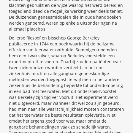
klachten gebruikt en de wijze waarop het werd bereid en
toegediend deed de mogelijke werking weer deels teniet.
De duizenden geneesmiddelen die in oude handboeken
werden genoemd, waren op enkele uitzonderingen na
allemaal placebo’s.
De Ierse filosoof en bisschop George Berkeley
publiceerde in 1744 een boek waarin hij de heilzame
effecten van teerwater onthulde. Sommigen noemden
hem een kwakzalver, waarop Berkeley voorstelde een
experiment uit te voeren. Daarbij zouden patiënten over
twee ziekenhuizen worden verdeeld. In het ene
ziekenhuis mochten alle gangbare geneeskundige
methoden worden toegepast, terwijl men in het andere
ziekenhuis de behandeling beperkte tot onderdompeling
in een bad met teerwater. Met dit onderzoeksvoorstel
was Berkeley zijn tijd ver vooruit. Het experiment werd
niet uitgevoerd, maar wanneer dit wel zou zijn gebeurd,
had men naar alle waarschijnlijkheid moeten constateren
dat het teerwater de beste resultaten opleverde. Niet
omdat het ergens goed voor was, maar omdat de
gangbare behandelingen vaak zo schadelijk waren.
Teerwater was een veilig placebo en hetzelfde gold voor