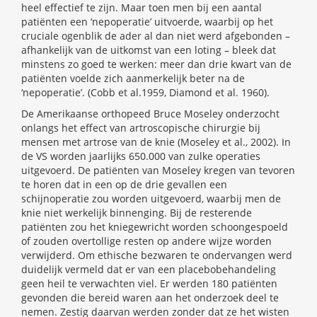
heel effectief te zijn. Maar toen men bij een aantal
patiënten een ‘nepoperatie’ uitvoerde, waarbij op het
cruciale ogenblik de ader al dan niet werd afgebonden –
afhankelijk van de uitkomst van een loting – bleek dat
minstens zo goed te werken: meer dan drie kwart van de
patiënten voelde zich aanmerkelijk beter na de
‘nepoperatie’. (Cobb et al.1959, Diamond et al. 1960).
De Amerikaanse orthopeed Bruce Moseley onderzocht
onlangs het effect van artroscopische chirurgie bij
mensen met artrose van de knie (Moseley et al., 2002). In
de VS worden jaarlijks 650.000 van zulke operaties
uitgevoerd. De patiënten van Moseley kregen van tevoren
te horen dat in een op de drie gevallen een
schijnoperatie zou worden uitgevoerd, waarbij men de
knie niet werkelijk binnenging. Bij de resterende
patiënten zou het kniegewricht worden schoongespoeld
of zouden overtollige resten op andere wijze worden
verwijderd. Om ethische bezwaren te ondervangen werd
duidelijk vermeld dat er van een placebobehandeling
geen heil te verwachten viel. Er werden 180 patiënten
gevonden die bereid waren aan het onderzoek deel te
nemen. Zestig daarvan werden zonder dat ze het wisten