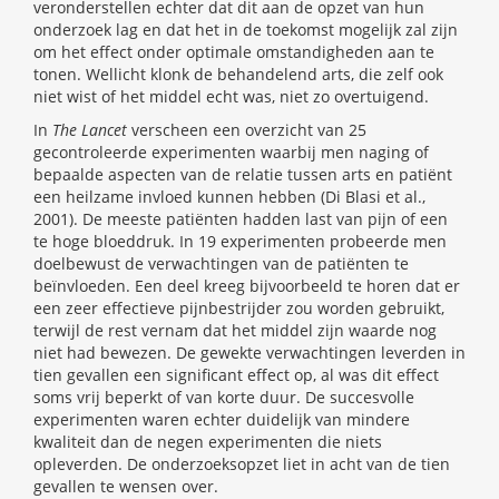
veronderstellen echter dat dit aan de opzet van hun
onderzoek lag en dat het in de toekomst mogelijk zal zijn
om het effect onder optimale omstandigheden aan te
tonen. Wellicht klonk de behandelend arts, die zelf ook
niet wist of het middel echt was, niet zo overtuigend.
In
The Lancet
verscheen een overzicht van 25
gecontroleerde experimenten waarbij men naging of
bepaalde aspecten van de relatie tussen arts en patiënt
een heilzame invloed kunnen hebben (Di Blasi et al.,
2001). De meeste patiënten hadden last van pijn of een
te hoge bloeddruk. In 19 experimenten probeerde men
doelbewust de verwachtingen van de patiënten te
beïnvloeden. Een deel kreeg bijvoorbeeld te horen dat er
een zeer effectieve pijnbestrijder zou worden gebruikt,
terwijl de rest vernam dat het middel zijn waarde nog
niet had bewezen. De gewekte verwachtingen leverden in
tien gevallen een significant effect op, al was dit effect
soms vrij beperkt of van korte duur. De succesvolle
experimenten waren echter duidelijk van mindere
kwaliteit dan de negen experimenten die niets
opleverden. De onderzoeksopzet liet in acht van de tien
gevallen te wensen over.