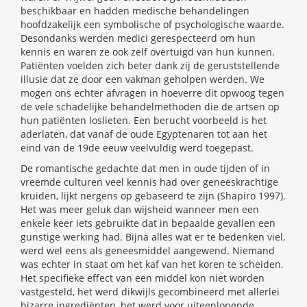
beschikbaar en hadden medische behandelingen
hoofdzakelijk een symbolische of psychologische waarde.
Desondanks werden medici gerespecteerd om hun
kennis en waren ze ook zelf overtuigd van hun kunnen.
Patiënten voelden zich beter dank zij de geruststellende
illusie dat ze door een vakman geholpen werden. We
mogen ons echter afvragen in hoeverre dit opwoog tegen
de vele schadelijke behandelmethoden die de artsen op
hun patiënten loslieten. Een berucht voorbeeld is het
aderlaten, dat vanaf de oude Egyptenaren tot aan het
eind van de 19de eeuw veelvuldig werd toegepast.
De romantische gedachte dat men in oude tijden of in
vreemde culturen veel kennis had over geneeskrachtige
kruiden, lijkt nergens op gebaseerd te zijn (Shapiro 1997).
Het was meer geluk dan wijsheid wanneer men een
enkele keer iets gebruikte dat in bepaalde gevallen een
gunstige werking had. Bijna alles wat er te bedenken viel,
werd wel eens als geneesmiddel aangewend. Niemand
was echter in staat om het kaf van het koren te scheiden.
Het specifieke effect van een middel kon niet worden
vastgesteld, het werd dikwijls gecombineerd met allerlei
bizarre ingrediënten, het werd voor uiteenlopende