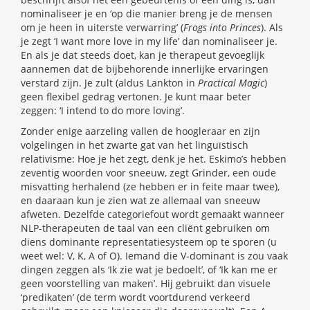
nominaliseer je en ‘op die manier breng je de mensen
om je heen in uiterste verwarring’ (
Frogs into Princes
). Als
je zegt ‘I want more love in my life’ dan nominaliseer je.
En als je dat steeds doet, kan je therapeut gevoeglijk
aannemen dat de bijbehorende innerlijke ervaringen
verstard zijn. Je zult (aldus Lankton in
Practical Magic
)
geen flexibel gedrag vertonen. Je kunt maar beter
zeggen: ‘I intend to do more loving’.
Zonder enige aarzeling vallen de hoogleraar en zijn
volgelingen in het zwarte gat van het linguïstisch
relativisme: Hoe je het zegt, denk je het. Eskimo’s hebben
zeventig woorden voor sneeuw, zegt Grinder, een oude
misvatting herhalend (ze hebben er in feite maar twee),
en daaraan kun je zien wat ze allemaal van sneeuw
afweten. Dezelfde categoriefout wordt gemaakt wanneer
NLP-therapeuten de taal van een cliënt gebruiken om
diens dominante representatiesysteem op te sporen (u
weet wel: V, K, A of O). Iemand die V-dominant is zou vaak
dingen zeggen als ‘Ik zie wat je bedoelt’, of ‘Ik kan me er
geen voorstelling van maken’. Hij gebruikt dan visuele
‘predikaten’ (de term wordt voortdurend verkeerd