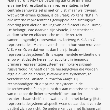
Hoe ‘neuro’ is NLP? De bewering dat onze innerlijke
ervaring het resultaat is van representaties in het
centrale zenuwstelsel is niet onjuist, maar wel triviaal.
Wat wordt ermee gedaan, is de vraag. Volgens NLP zijn
alle interne representaties gekoppeld aan zintuiglijke
ervaring (een aloude stelling van de filosoof David Hume).
De belangrijkste daarvan zijn visuele, kinesthetische,
auditorische en olfactorische (met de reukzin
samenhangende) representaties, kortweg V, K, A en O
representaties. Mensen verschillen in hun voorkeur voor
V, K, A en O, en dat vormt dan hun ‘primaire
representatiesysteem’. ‘Er is experimentele evidentie die
er op wijst dat de hersengolfactiviteit in iemands
primaire representatiesysteem een hogere signaal-
ruisverhouding heeft dan de hersengolven die worden
afgeleid van de andere, niet-bewuste systemen’, zo
verzekert ons Lankton in
Practical Magic
. Bij
rechtshandigen zit dit primaire systeem in de
linkerhersenhelft, en je kunt dus aan motorische activiteit
van de (door de linkerhersenhelft bestuurde)
rechterlichaamshelft zien wat er zich in het belangrijkste
representatiesysteem afspeelt, waar de aandacht van de
patiënt zich op richt. De andere kant van het lichaam zal