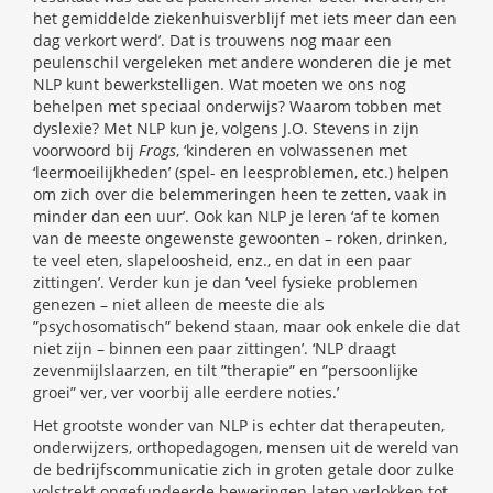
het gemiddelde ziekenhuisverblijf met iets meer dan een
dag verkort werd’. Dat is trouwens nog maar een
peulenschil vergeleken met andere wonderen die je met
NLP kunt bewerkstelligen. Wat moeten we ons nog
behelpen met speciaal onderwijs? Waarom tobben met
dyslexie? Met NLP kun je, volgens J.O. Stevens in zijn
voorwoord bij
Frogs
, ‘kinderen en volwassenen met
‘leermoeilijkheden’ (spel- en leesproblemen, etc.) helpen
om zich over die belemmeringen heen te zetten, vaak in
minder dan een uur’. Ook kan NLP je leren ‘af te komen
van de meeste ongewenste gewoonten – roken, drinken,
te veel eten, slapeloosheid, enz., en dat in een paar
zittingen’. Verder kun je dan ‘veel fysieke problemen
genezen – niet alleen de meeste die als
”psychosomatisch” bekend staan, maar ook enkele die dat
niet zijn – binnen een paar zittingen’. ‘NLP draagt
zevenmijlslaarzen, en tilt ”therapie” en ”persoonlijke
groei” ver, ver voorbij alle eerdere noties.’
Het grootste wonder van NLP is echter dat therapeuten,
onderwijzers, orthopedagogen, mensen uit de wereld van
de bedrijfscommunicatie zich in groten getale door zulke
volstrekt ongefundeerde beweringen laten verlokken tot