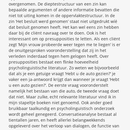
overgenomen. De dieptestructuur van een zin kan
bepaalde argumenten of andere informatie bevatten die
niet tot uiting komen in de oppervlaktestructuur. In de
zin ‘Het besluit werd genomen’ staat niet uitgedrukt wíé
dat besluit genomen heeft. Het kan wel eens zin hebben
daar bij de cliënt navraag over te doen. Ook is het
interessant om op presupposities te letten. Als een cliënt
zegt ‘Mijn vrouw probeerde weer tegen me te liegen’ is er
de onuitgesproken vooronderstelling dat zij in het
verleden inderdaad tegen hem gelogen heeft. Over
presupposities bestaat een flinke hoeveelheid
psycholinguïstische literatuur. Zo weten we bijvoorbeeld
dat als je een getuige vraagt ‘Hebt u de auto gezien?’ je
vaker een ja-antwoord krijgt dan wanneer je vraagt ‘Hebt
u een auto gezien?’. De eerste vraag vooronderstelt
namelijk het bestaan van die auto, de tweede vraag doet
dat niet. Maar zulke, echt relevante literatuur vind ik in
mijn stapeltje boeken niet genoemd. Ook ander goed
bruikbaar taalkundig en psycholinguïstisch onderzoek
wordt geheel genegeerd. Conversatieanalyse bestaat al
tientallen jaren, en heeft allerlei belangwekkends
opgeleverd over het verloop van dialogen, de functie van