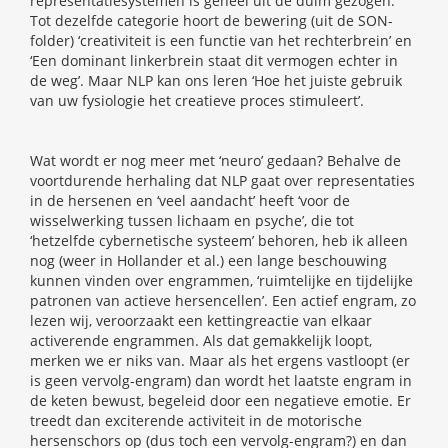
representatiesystemen is geheel uit de duim gezogen.
Tot dezelfde categorie hoort de bewering (uit de SON-
folder) ‘creativiteit is een functie van het rechterbrein’ en
‘Een dominant linkerbrein staat dit vermogen echter in
de weg’. Maar NLP kan ons leren ‘Hoe het juiste gebruik
van uw fysiologie het creatieve proces stimuleert’.
Wat wordt er nog meer met ‘neuro’ gedaan? Behalve de
voortdurende herhaling dat NLP gaat over representaties
in de hersenen en ‘veel aandacht’ heeft ‘voor de
wisselwerking tussen lichaam en psyche’, die tot
‘hetzelfde cybernetische systeem’ behoren, heb ik alleen
nog (weer in Hollander et al.) een lange beschouwing
kunnen vinden over engrammen, ‘ruimtelijke en tijdelijke
patronen van actieve hersencellen’. Een actief engram, zo
lezen wij, veroorzaakt een kettingreactie van elkaar
activerende engrammen. Als dat gemakkelijk loopt,
merken we er niks van. Maar als het ergens vastloopt (er
is geen vervolg-engram) dan wordt het laatste engram in
de keten bewust, begeleid door een negatieve emotie. Er
treedt dan exciterende activiteit in de motorische
hersenschors op (dus toch een vervolg-engram?) en dan