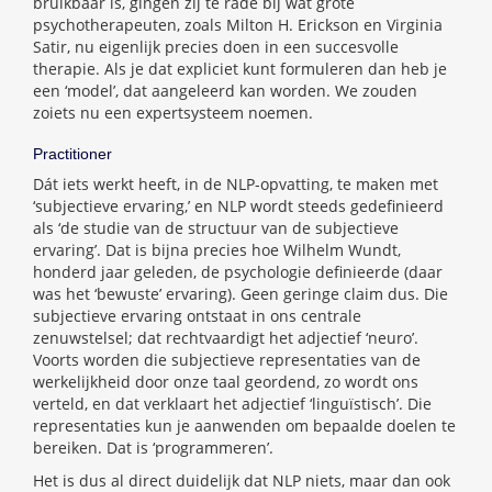
bruikbaar is, gingen zij te rade bij wat grote
psychotherapeuten, zoals Milton H. Erickson en Virginia
Satir, nu eigenlijk precies doen in een succesvolle
therapie. Als je dat expliciet kunt formuleren dan heb je
een ‘model’, dat aangeleerd kan worden. We zouden
zoiets nu een expertsysteem noemen.
Practitioner
Dát iets werkt heeft, in de NLP-opvatting, te maken met
‘subjectieve ervaring,’ en NLP wordt steeds gedefinieerd
als ‘de studie van de structuur van de subjectieve
ervaring’. Dat is bijna precies hoe Wilhelm Wundt,
honderd jaar geleden, de psychologie definieerde (daar
was het ‘bewuste’ ervaring). Geen geringe claim dus. Die
subjectieve ervaring ontstaat in ons centrale
zenuwstelsel; dat rechtvaardigt het adjectief ‘neuro’.
Voorts worden die subjectieve representaties van de
werkelijkheid door onze taal geordend, zo wordt ons
verteld, en dat verklaart het adjectief ‘linguïstisch’. Die
representaties kun je aanwenden om bepaalde doelen te
bereiken. Dat is ‘programmeren’.
Het is dus al direct duidelijk dat NLP niets, maar dan ook