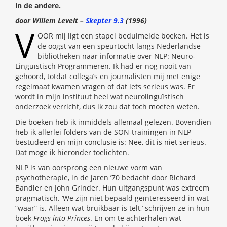
in de andere.
door Willem Levelt –
Skepter 9.3
(1996)
V
OOR mij ligt een stapel beduimelde boeken. Het is
de oogst van een speurtocht langs Nederlandse
bibliotheken naar informatie over NLP: Neuro-
Linguïstisch Programmeren. Ik had er nog nooit van
gehoord, totdat collega’s en journalisten mij met enige
regelmaat kwamen vragen of dat iets serieus was. Er
wordt in mijn instituut heel wat neurolinguïstisch
onderzoek verricht, dus ik zou dat toch moeten weten.
Die boeken heb ik inmiddels allemaal gelezen. Bovendien
heb ik allerlei folders van de SON-trainingen in NLP
bestudeerd en mijn conclusie is: Nee, dit is niet serieus.
Dat moge ik hieronder toelichten.
NLP is van oorsprong een nieuwe vorm van
psychotherapie, in de jaren ’70 bedacht door Richard
Bandler en John Grinder. Hun uitgangspunt was extreem
pragmatisch. ‘We zijn niet bepaald geïnteresseerd in wat
”waar” is. Alleen wat bruikbaar is telt,’ schrijven ze in hun
boek
Frogs into Princes
. En om te achterhalen wat