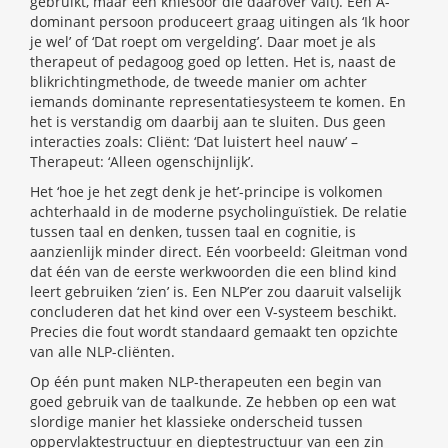
gebruikt, maar een kniesoor die daarover valt). Een A-
dominant persoon produceert graag uitingen als ‘Ik hoor
je wel’ of ‘Dat roept om vergelding’. Daar moet je als
therapeut of pedagoog goed op letten. Het is, naast de
blikrichtingmethode, de tweede manier om achter
iemands dominante representatiesysteem te komen. En
het is verstandig om daarbij aan te sluiten. Dus geen
interacties zoals: Cliënt: ‘Dat luistert heel nauw’ –
Therapeut: ‘Alleen ogenschijnlijk’.
Het ‘hoe je het zegt denk je het’-principe is volkomen
achterhaald in de moderne psycholinguïstiek. De relatie
tussen taal en denken, tussen taal en cognitie, is
aanzienlijk minder direct. Eén voorbeeld: Gleitman vond
dat één van de eerste werkwoorden die een blind kind
leert gebruiken ‘zien’ is. Een NLP’er zou daaruit valselijk
concluderen dat het kind over een V-systeem beschikt.
Precies die fout wordt standaard gemaakt ten opzichte
van alle NLP-cliënten.
Op één punt maken NLP-therapeuten een begin van
goed gebruik van de taalkunde. Ze hebben op een wat
slordige manier het klassieke onderscheid tussen
oppervlaktestructuur en dieptestructuur van een zin