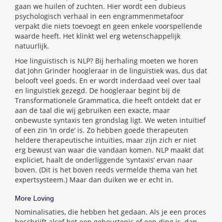
gaan we huilen of zuchten. Hier wordt een dubieus
psychologisch verhaal in een engrammenmetafoor
verpakt die niets toevoegt en geen enkele voorspellende
waarde heeft. Het klinkt wel erg wetenschappelijk
natuurlijk.
Hoe linguïstisch is NLP? Bij herhaling moeten we horen
dat John Grinder hoogleraar in de linguïstiek was, dus dat
belooft veel goeds. En er wordt inderdaad veel over taal
en linguïstiek gezegd. De hoogleraar begint bij de
Transformationele Grammatica, die heeft ontdekt dat er
aan de taal die wij gebruiken een exacte, maar
onbewuste syntaxis ten grondslag ligt. We weten intuïtief
of een zin ‘in orde’ is. Zo hebben goede therapeuten
heldere therapeutische intuïties, maar zijn zich er niet
erg bewust van waar die vandaan komen. NLP maakt dat
expliciet, haalt de onderliggende ‘syntaxis’ ervan naar
boven. (Dit is het boven reeds vermelde thema van het
expertsysteem.) Maar dan duiken we er echt in.
More Loving
Nominalisaties, die hebben het gedaan. Als je een proces
beschrijft alsof het een gebeurtenis of een ding is, dan