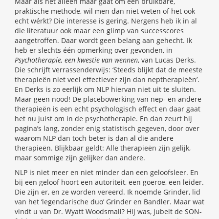
Maar als het alleen maar gaat om een bruikbare,
praktische methode, wil men dan niet weten of het ook
echt wérkt? Die interesse is gering. Nergens heb ik in al
die literatuur ook maar een glimp van successcores
aangetroffen. Daar wordt geen belang aan gehecht. Ik
heb er slechts één opmerking over gevonden, in
Psychotherapie, een kwestie van wennen
, van Lucas Derks.
Die schrijft verrassenderwijs: ‘Steeds blijkt dat de meeste
therapieën niet veel effectiever zijn dan neptherapieën’.
En Derks is zo eerlijk om NLP hiervan niet uit te sluiten.
Maar geen nood! De placebowerking van nep- en andere
therapieën is een echt psychologisch effect en daar gaat
het nu juist om in de psychotherapie. En dan zeurt hij
pagina’s lang, zonder enig statistisch gegeven, door over
waarom NLP dan toch beter is dan al die andere
therapieën. Blijkbaar geldt: Alle therapieën zijn gelijk,
maar sommige zijn gelijker dan andere.
NLP is niet meer en niet minder dan een geloofsleer. En
bij een geloof hoort een autoriteit, een goeroe, een leider.
Die zijn er, en ze worden vereerd. Ik noemde Grinder, lid
van het ‘legendarische duo’ Grinder en Bandler. Maar wat
vindt u van Dr. Wyatt Woodsmall? Hij was, jubelt de SON-