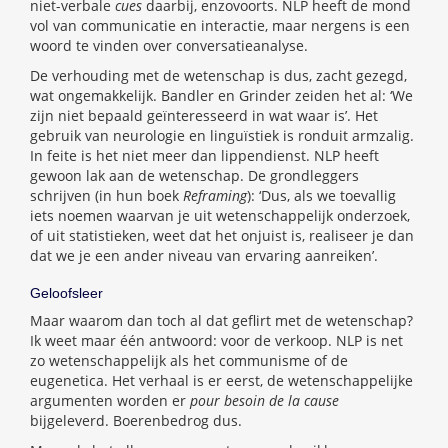
niet-verbale
cues
daarbij, enzovoorts. NLP heeft de mond
vol van communicatie en interactie, maar nergens is een
woord te vinden over conversatieanalyse.
De verhouding met de wetenschap is dus, zacht gezegd,
wat ongemakkelijk. Bandler en Grinder zeiden het al: ‘We
zijn niet bepaald geïnteresseerd in wat waar is’. Het
gebruik van neurologie en linguïstiek is ronduit armzalig.
In feite is het niet meer dan lippendienst. NLP heeft
gewoon lak aan de wetenschap. De grondleggers
schrijven (in hun boek
Reframing
): ‘Dus, als we toevallig
iets noemen waarvan je uit wetenschappelijk onderzoek,
of uit statistieken, weet dat het onjuist is, realiseer je dan
dat we je een ander niveau van ervaring aanreiken’.
Geloofsleer
Maar waarom dan toch al dat geflirt met de wetenschap?
Ik weet maar één antwoord: voor de verkoop. NLP is net
zo wetenschappelijk als het communisme of de
eugenetica. Het verhaal is er eerst, de wetenschappelijke
argumenten worden er
pour besoin de la cause
bijgeleverd. Boerenbedrog dus.