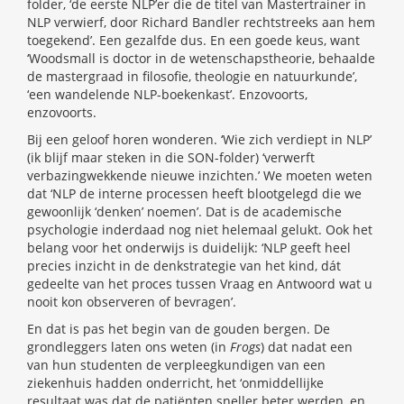
folder, ‘de eerste NLP’er die de titel van Mastertrainer in
NLP verwierf, door Richard Bandler rechtstreeks aan hem
toegekend’. Een gezalfde dus. En een goede keus, want
‘Woodsmall is doctor in de wetenschapstheorie, behaalde
de mastergraad in filosofie, theologie en natuurkunde’,
‘een wandelende NLP-boekenkast’. Enzovoorts,
enzovoorts.
Bij een geloof horen wonderen. ‘Wie zich verdiept in NLP’
(ik blijf maar steken in die SON-folder) ‘verwerft
verbazingwekkende nieuwe inzichten.’ We moeten weten
dat ‘NLP de interne processen heeft blootgelegd die we
gewoonlijk ‘denken’ noemen’. Dat is de academische
psychologie inderdaad nog niet helemaal gelukt. Ook het
belang voor het onderwijs is duidelijk: ‘NLP geeft heel
precies inzicht in de denkstrategie van het kind, dát
gedeelte van het proces tussen Vraag en Antwoord wat u
nooit kon observeren of bevragen’.
En dat is pas het begin van de gouden bergen. De
grondleggers laten ons weten (in
Frogs
) dat nadat een
van hun studenten de verpleegkundigen van een
ziekenhuis hadden onderricht, het ‘onmiddellijke
resultaat was dat de patiënten sneller beter werden, en