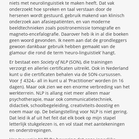
niets met neurolinguïstiek te maken heeft. Dat vak
onderzoekt hoe spreken en taal verstaan door de
hersenen wordt gestuurd, gebruik makend van klinisch
onderzoek aan afasiepatiënten, en van moderne
beeldtechnieken zoals positronemissie tomografie en
magneto-encefalografie. Daarover heb ik in al die boeken
geen woord gevonden. Ik neem aan dat de grondleggers
gewoon dankbaar gebruik hebben gemaakt van de
glamour die rond de term ‘neuro-linguïstiek’ hangt.
Er bestaat een
Society of NLP
(SON), die trainingen
verzorgt en allerlei certificaten uitreikt. Ook in Nederland
kunt u die certificaten behalen via de SON-cursussen.
Voor ƒ 4324,- all in kunt u al ‘Practitioner’ worden (in 16
dagen). Maar ook zien we een enorme verbreding van het
werkterrein. NLP is allang niet meer alleen maar
psychotherapie, maar ook communicatietechniek,
didactiek, schoolbegeleiding, creativiteits-
boosting
en
noem maar op. De belangstelling voor NLP is niet gering.
Dat leid ik af uit het feit dat elk boek op mijn stapel
letterlijk stukgelezen is, en vol staat met aantekeningen
en onderstrepingen.