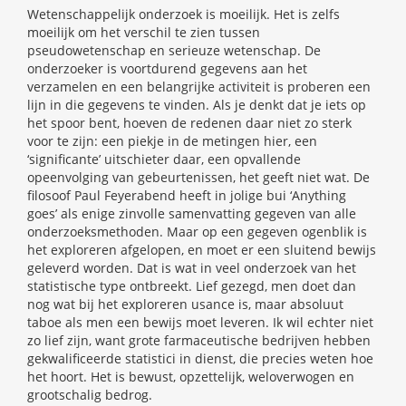
Wetenschappelijk onderzoek is moeilijk. Het is zelfs
moeilijk om het verschil te zien tussen
pseudowetenschap en serieuze wetenschap. De
onderzoeker is voortdurend gegevens aan het
verzamelen en een belangrijke activiteit is proberen een
lijn in die gegevens te vinden. Als je denkt dat je iets op
het spoor bent, hoeven de redenen daar niet zo sterk
voor te zijn: een piekje in de metingen hier, een
‘significante’ uitschieter daar, een opvallende
opeenvolging van gebeurtenissen, het geeft niet wat. De
filosoof Paul Feyerabend heeft in jolige bui ‘Anything
goes’ als enige zinvolle samenvatting gegeven van alle
onderzoeksmethoden. Maar op een gegeven ogenblik is
het exploreren afgelopen, en moet er een sluitend bewijs
geleverd worden. Dat is wat in veel onderzoek van het
statistische type ontbreekt. Lief gezegd, men doet dan
nog wat bij het exploreren usance is, maar absoluut
taboe als men een bewijs moet leveren. Ik wil echter niet
zo lief zijn, want grote farmaceutische bedrijven hebben
gekwalificeerde statistici in dienst, die precies weten hoe
het hoort. Het is bewust, opzettelijk, weloverwogen en
grootschalig bedrog.