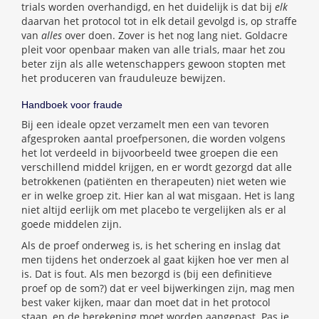
trials worden overhandigd, en het duidelijk is dat bij
elk
daarvan het protocol tot in elk detail gevolgd is, op straffe
van
alles
over doen. Zover is het nog lang niet. Goldacre
pleit voor openbaar maken van alle trials, maar het zou
beter zijn als alle wetenschappers gewoon stopten met
het produceren van frauduleuze bewijzen.
Handboek voor fraude
Bij een ideale opzet verzamelt men een van tevoren
afgesproken aantal proefpersonen, die worden volgens
het lot verdeeld in bijvoorbeeld twee groepen die een
verschillend middel krijgen, en er wordt gezorgd dat alle
betrokkenen (patiënten en therapeuten) niet weten wie
er in welke groep zit. Hier kan al wat misgaan. Het is lang
niet altijd eerlijk om met placebo te vergelijken als er al
goede middelen zijn.
Als de proef onderweg is, is het schering en inslag dat
men tijdens het onderzoek al gaat kijken hoe ver men al
is. Dat is fout. Als men bezorgd is (bij een definitieve
proef op de som?) dat er veel bijwerkingen zijn, mag men
best vaker kijken, maar dan moet dat in het protocol
staan, en de berekening moet worden aangepast. Pas je