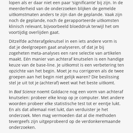
lopen als er daar niet een paar ‘significante’ bij zijn. In de
meerderheid van de onderzoeken blijken de gemelde
uitkomstmaten anders te zijn dan de geplande. Vaak zijn
noch de geplande, noch de gerapporteerde uitkomsten
klinisch relevant, bijvoorbeeld bloeddruk terwijl het om
voortijdig overlijden gaat.
Ditzelfde achterafgeknutsel in een iets andere vorm is
dat je deelgroepen gaat analyseren, of dat je bij
zogeheten meta-analyses een rare selectie van artikelen
maakt. Eén manier van achteraf knutselen is een handige
keuze van de base-line. Je uitkomst is een verbetering ten
opzichte van het begin. Moet je nu corrigeren als de twee
groepen aan het begin niet gelijk waren? Die beslissing
stel je uit tot je (achteraf) weet wat het beste uitkomt.
In
Bad Science
noemt Goldacre nog een vorm van achteraf
knutselen: probeer elke knop op je computer. Met andere
woorden probeer elke statistische test tot er eentje lukt.
En als dat allemaal niet lukt, dan verduister je het
onderzoek. Men mag vermoeden dat al die methoden
tevergeefs zijn uitgeprobeerd op de verdonkeremaande
onderzoeken.