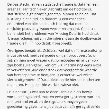
De basistechniek van statistische fraude is dat men een
arsenaal aan technieken gebruikt om de hoofdprijs,
statistische significantie geheten, binnen te halen. Dat
lukt lang niet altijd, en daarom is een essentieel
onderdeel van alle statistisch bedrog dat men de
mislukte proeven gewoon verdonkeremaant. Goldacre
behandelt het probleem van ‘Missing Data’ in hoofdstuk
1, maar volgens mij zijn die inherent aan de doelbewuste
fraude die hij in hoofdstuk 4 bespreekt.
Overigens benadrukt Goldacre wel dat de farmaceutische
industrie ook heel veel goede dingen produceert (p. xi-
xii), en men moet vrezen dat homeopaten en ander volk
zijn boek zullen gebruiken om Big Pharma nog eens extra
te verketteren. Alle onderzoek dat voorgeeft de waarde
van homeopathie te bewijzen is echter vrijwel zeker
slecht uitgevoerd of frauduleus op de hierna te schetsen
manieren. Homeopathie werkt sowieso niet.
Er is natuurlijk wat aan te doen. Trials die als bewijs
worden aangevoerd, moeten eerst geregistreerd worden,
met protocol en al, en de regulators mogen geen
goedkeuring geven tenzij de data van
alle
geregistreerde