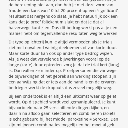
de berekening niet aan, dan heb je met deze vorm van
fraude een kans van 10 tot 20 procent op een ‘significant’
resultaat dat nergens op slaat. Je hebt natuurlijk ook een
kans dat je proef faliekant mislukt en dat je dat al
halverwege kunt zien. Dus dit bedrog werkt pas al je een
manier hebt om tegenvallende resultaten weg te werken.
Dit type oplichterij kun je altijd vermoeden als je trials
ziet met opvallend weinig deelnemers of van korte duur.
Maar korte duur kan ook op ander type bedrog wijzen.
Als je weet dat vervelende bijwerkingen vooral op de
lange (korte) duur optreden, zorg je dat de trial kort (lang)
is. Dan vallen ze minder op. Proefpersonen die vanwege
de bijwerkingen of het gebrek aan werking stoppen, zijn
een aanwijzing dat er iets aan de hand is en de ervaren
bedrieger werkt de dropouts dus zoveel mogelijk weg.
Bij een onderzoek is er altijd een uitkomst waar op gelet
wordt. Op dit gebied wordt veel gemanipuleerd. Je kunt
bijvoorbeeld naar 25 verschillende dingen kijken, en
daarin na afloop gaan selecteren en combineren (zoiets
is echt gebeurd bij het middel paroxetine = Seroxat). Dan
zijn miljoenen combinaties mogelijk en het moet al gek