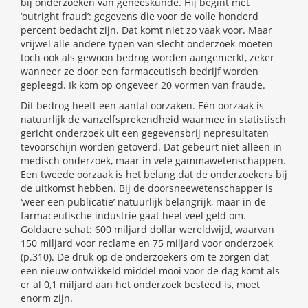
bij onderzoeken van geneeskunde. Hij begint met
‘outright fraud’: gegevens die voor de volle honderd
percent bedacht zijn. Dat komt niet zo vaak voor. Maar
vrijwel alle andere typen van slecht onderzoek moeten
toch ook als gewoon bedrog worden aangemerkt, zeker
wanneer ze door een farmaceutisch bedrijf worden
gepleegd. Ik kom op ongeveer 20 vormen van fraude.
Dit bedrog heeft een aantal oorzaken. Eén oorzaak is
natuurlijk de vanzelfsprekendheid waarmee in statistisch
gericht onderzoek uit een gegevensbrij nepresultaten
tevoorschijn worden getoverd. Dat gebeurt niet alleen in
medisch onderzoek, maar in vele gammawetenschappen.
Een tweede oorzaak is het belang dat de onderzoekers bij
de uitkomst hebben. Bij de doorsneewetenschapper is
‘weer een publicatie’ natuurlijk belangrijk, maar in de
farmaceutische industrie gaat heel veel geld om.
Goldacre schat: 600 miljard dollar wereldwijd, waarvan
150 miljard voor reclame en 75 miljard voor onderzoek
(p.310). De druk op de onderzoekers om te zorgen dat
een nieuw ontwikkeld middel mooi voor de dag komt als
er al 0,1 miljard aan het onderzoek besteed is, moet
enorm zijn.