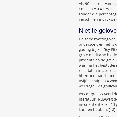
Als 90 procent van de
/ (95 : 5) = 0,47. Wie
zonder die percentage
verschillen indrukwekk
Niet te gelov
De samenvatting van 
onderzoek, en het is 
gading bij zit. Roy Pi
grote medische bladen 
procent van de gevall
was, na het bestudere
resultaten in abstrac
hij ze kon narekenen,
twijfelachtig en 4 voo
wel degelijk significan
Iets dergelijks vond 
literatuur: ‘Ruwweg d
inconsistentie, en 13
kunnen hebben.'[18]