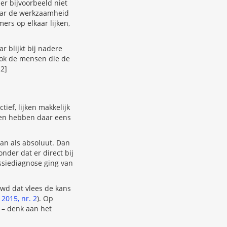
er bijvoorbeeld niet
aar de werkzaamheid
ers op elkaar lijken,
r blijkt bij nadere
ook de mensen die de
12]
tief, lijken makkelijk
iten hebben daar eens
van als absoluut. Dan
nder dat er direct bij
ssiediagnose ging van
wd dat vlees de kans
r
2015, nr. 2
). Op
 – denk aan het