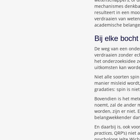
mechanismes denkbaar.
resulteert in een moo
verdraaien van wetens
academische belang
Bij elke bocht
De weg van een onderz
verdraaien zonder ech
het onderzoeksidee ze
uitkomsten kan worde
Niet alle soorten spi
manier misleid wordt, 
gradaties: spin is nie
Bovendien is het mete
noemt, zal de ander m
worden, zijn er niet.
belangwekkender dan 
En daarbij is, ook voo
practices
, QRP’s) niet
psycholoog Jelte Wich