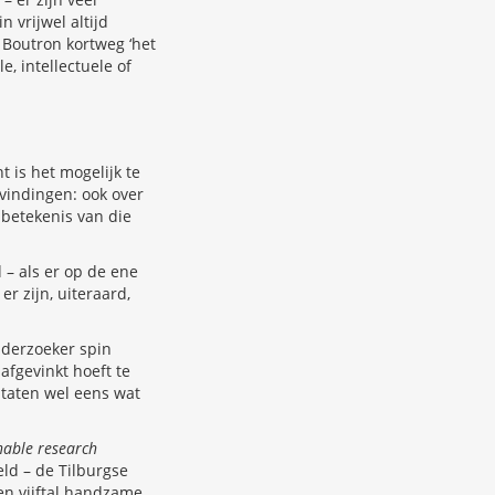
 vrijwel altijd
s Boutron kortweg ‘het
, intellectuele of
t is het mogelijk te
evindingen: ook over
 betekenis van die
 – als er op de ene
r zijn, uiteraard,
nderzoeker spin
afgevinkt hoeft te
ltaten wel eens wat
nable research
eld – de Tilburgse
een vijftal handzame