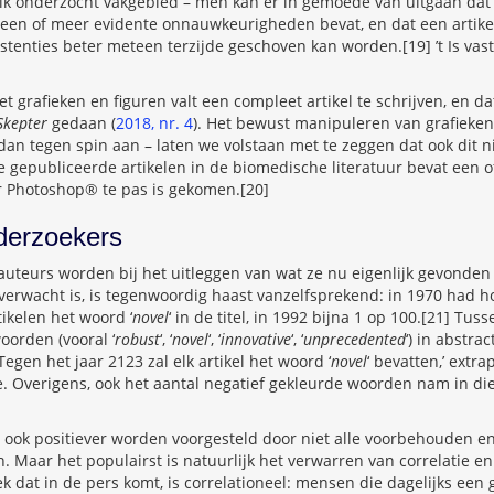
n elk onderzocht vakgebied – men kan er in gemoede van uitgaan dat
l een of meer evidente onnauwkeurigheden bevat, en dat een artike
istenties beter meteen terzijde geschoven kan worden.[19] ’t Is vast
 grafieken en figuren valt een compleet artikel te schrijven, en da
Skepter
gedaan (
2018, nr. 4
). Het bewust manipuleren van grafieken 
dan tegen spin aan – laten we volstaan met te zeggen dat ook dit n
e gepubliceerde artikelen in de biomedische literatuur bevat een 
 Photoshop® te pas is gekomen.[20]
derzoekers
auteurs worden bij het uitleggen van wat ze nu eigenlijk gevonden
erwacht is, is tegenwoordig haast vanzelfsprekend: in 1970 had h
ikelen het woord ‘
novel
‘ in de titel, in 1992 bijna 1 op 100.[21] T
oorden (vooral ‘
robust
‘, ‘
novel
‘, ‘
innovative
‘, ‘
unprecedented
‘) in abstra
Tegen het jaar 2123 zal elk artikel het woord ‘
novel
‘ bevatten,’ extr
e. Overigens, ook het aantal negatief gekleurde woorden nam in die 
 ook positiever worden voorgesteld door niet alle voorbehouden en
. Maar het populairst is natuurlijk het verwarren van correlatie en c
 dat in de pers komt, is correlationeel: mensen die dagelijks een 