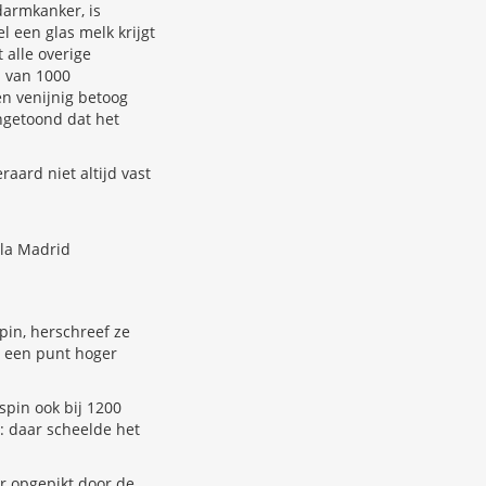
darmkanker, is
l een glas melk krijgt
 alle overige
: van 1000
en venijnig betoog
angetoond dat het
raard niet altijd vast
lla Madrid
pin, herschreef ze
g een punt hoger
spin ook bij 1200
: daar scheelde het
er opgepikt door de