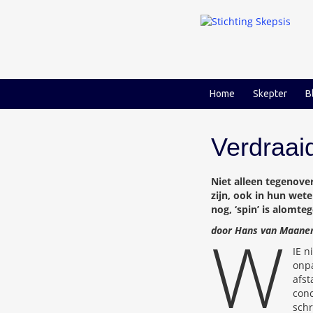
Ga
Ga
naar
naar
inhoud
hoofdmenu
Home
Skepter
B
Verdraai
Niet alleen tegenove
zijn, ook in hun wete
nog, ‘spin’ is alomt
W
door Hans van Maane
IE n
onpa
afst
conc
schr