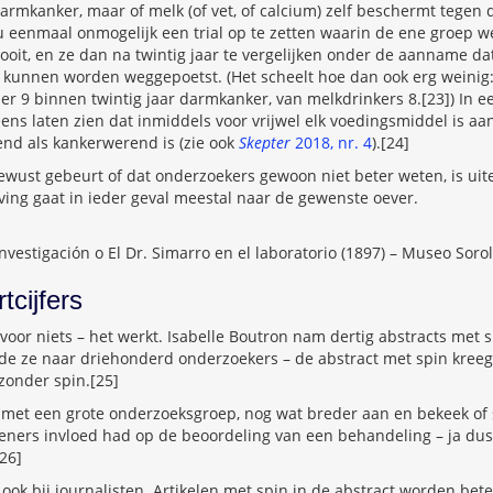
armkanker, maar of melk (of vet, of calcium) zelf beschermt tegen 
 nu eenmaal onmogelijk een trial op te zetten waarin de ene groep we
oit, en ze dan na twintig jaar te vergelijken onder de aanname dat
ch kunnen worden weggepoetst. (Het scheelt hoe dan ook erg weinig
n er 9 binnen twintig jaar darmkanker, van melkdrinkers 8.[23]) In e
eens laten zien dat inmiddels voor vrijwel elk voedingsmiddel is a
nd als kankerwerend is (zie ook
Skepter
2018, nr. 4
).[24]
bewust gebeurt of dat onderzoekers gewoon niet beter weten, is uite
ijving gaat in ieder geval meestal naar de gewenste oever.
investigación o El Dr. Simarro en el laboratorio (1897) – Museo Soro
tcijfers
voor niets – het werkt. Isabelle Boutron nam dertig abstracts met s
rde ze naar driehonderd onderzoekers – de abstract met spin kree
 zonder spin.[25]
 met een grote onderzoeksgroep, nog wat breder aan en bekeek of 
eners invloed had op de beoordeling van een behandeling – ja dus
26]
, ook bij journalisten. Artikelen met spin in de abstract worden bet