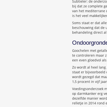
Subtieler: de onderzo
bij dat ze complete 
van het mediterrane d
is het veel makkelijke
Soms staat er dat all
beschouwing dat de ui
behandeling direct al
Ondoorgrondel
Goochelen met getallen
te controleren maar 
een even gloedvol al
Zo wordt al heel lang
staat er bijvoorbeeld
wordt gezegd dat maa
1,5 procent in vijf ja
Voedingsonderzoek ma
op darmkanker erg ver
dezelfde manier word
relletje in 2014 rond 