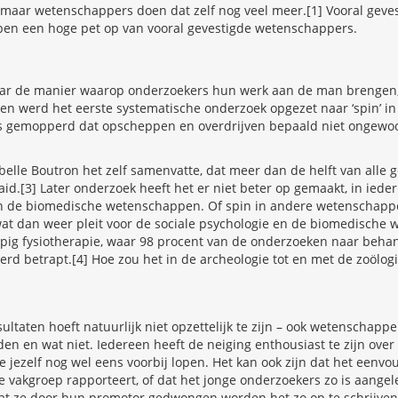
aar wetenschappers doen dat zelf nog veel meer.[1] Vooral geve
en een hoge pet op van vooral gevestigde wetenschappers.
naar de manier waarop onderzoekers hun werk aan de man brengen,
den werd het eerste systematische onderzoek opgezet naar ‘spin’ in 
s gemopperd dat opscheppen en overdrijven bepaald niet ongewo
sabelle Boutron het zelf samenvatte, dat meer dan de helft van alle
id.[3] Later onderzoek heeft het er niet beter op gemaakt, in ieder
en de biomedische wetenschappen. Of spin in andere wetenschappe
at dan weer pleit voor de sociale psychologie en de biomedische
opig fysiotherapie, waar 98 procent van de onderzoeken naar beha
erd betrapt.[4] Hoe zou het in de archeologie tot en met de zoölogi
sultaten hoeft natuurlijk niet opzettelijk te zijn – ook wetenschap
en en wat niet. Iedereen heeft de neiging enthousiast te zijn over
je jezelf nog wel eens voorbij lopen. Het kan ook zijn dat het eenvo
 vakgroep rapporteert, of dat het jonge onderzoekers zo is aangel
at ze door hun promotor gedwongen worden het zo op te schrijven –