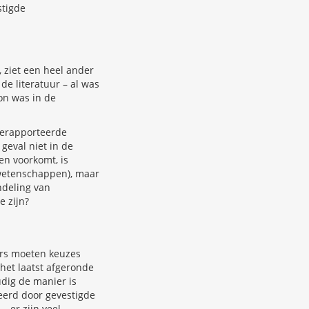
stigde
 ziet een heel ander
de literatuur – al was
on was in de
 gerapporteerde
 geval niet in de
n voorkomt, is
 wetenschappen), maar
ndeling van
e zijn?
pers moeten keuzes
 het laatst afgeronde
udig de manier is
eerd door gevestigde
 er zijn veel