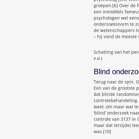
groepen.[6] Over de 
een inmiddels fameus
psychologen wel eens 
onderzoeksnorm te zij
de wetenschappers toe
– hij vond de meeste
Schatting van het pe
e.a.
)
Blind onderz
Terug naar de spin. 
Een van de grootste 
dat blinde randomise
controlebehandeling.
weet, om maar wat te
‘blind’ onderzoek naa
controle van 3137 in 
maar dat terzijde) l
was.[10]