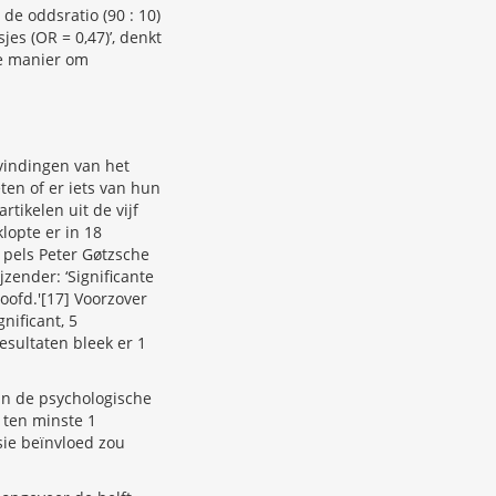
de oddsratio (90 : 10)
jes (OR = 0,47)’, denkt
te manier om
evindingen van het
ten of er iets van hun
rtikelen uit de vijf
klopte er in 18
e pels Peter Gøtzsche
zender: ‘Significante
oofd.'[17] Voorzover
nificant, 5
resultaten bleek er 1
 in de psychologische
 ten minste 1
sie beïnvloed zou