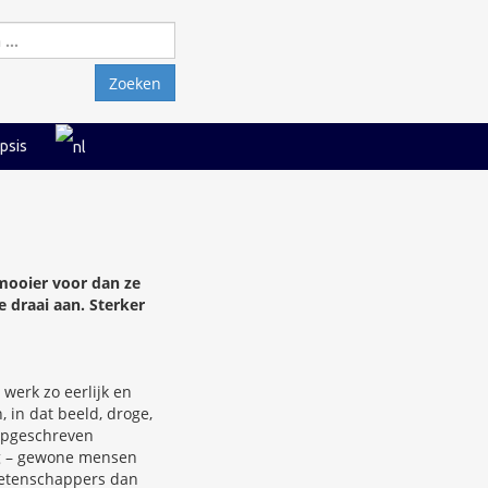
Zoeken
naar:
psis
 mooier voor dan ze
e draai aan. Sterker
werk zo eerlijk en
 in dat beeld, droge,
 opgeschreven
ag – gewone mensen
n wetenschappers dan