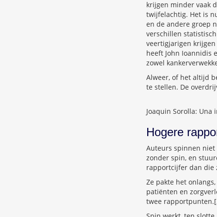
krijgen minder vaak d
twijfelachtig. Het is
en de andere groep no
verschillen statistis
veertigjarigen krijge
heeft John Ioannidis 
zowel kankerverwekke
Alweer, of het altijd 
te stellen. De overdr
Joaquin Sorolla: Una 
Hogere rappor
Auteurs spinnen niet 
zonder spin, en stuu
rapportcijfer dan die
Ze pakte het onlangs,
patiënten en zorgverl
twee rapportpunten.[
Spin werkt, ten slotte