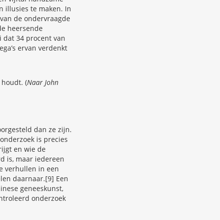
illusies te maken. In
d van de ondervraagde
 de heersende
i dat 34 procent van
ega’s ervan verdenkt
houdt. (
Naar John
rgesteld dan ze zijn.
onderzoek is precies
ijgt en wie de
d is, maar iedereen
e verhullen in een
elen daarnaar.[9] Een
Chinese geneeskunst,
ontroleerd onderzoek