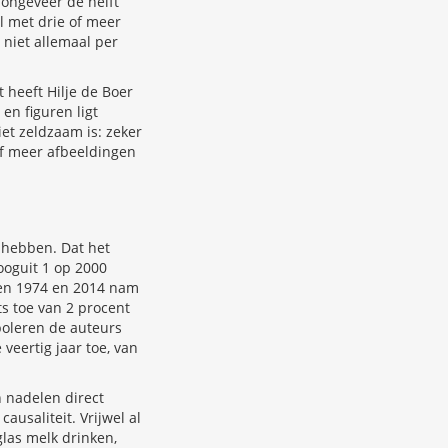
 ongeveer de helft
l met drie of meer
 niet allemaal per
t heeft Hilje de Boer
en figuren ligt
iet zeldzaam is: zeker
of meer afbeeldingen
 hebben. Dat het
ooguit 1 op 2000
ussen 1974 en 2014 nam
cts toe van 2 procent
apoleren de auteurs
veertig jaar toe, van
 nadelen direct
ausaliteit. Vrijwel al
glas melk drinken,