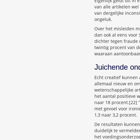
Eigenlijk geldt dit i
van alle artikelen we
van dergelijke incons
ongeluk.
Over het misleiden met
dan ook al eens voor
dichter tegen fraude 
twintig procent van d
waaraan aantoonbaar
Juichende on
Echt creatief kunnen 
allemaal nieuw en onv
wetenschappelijke art
het aantal positieve w
naar 18 procent.[22] ‘
met gevoel voor ironi
1,3 naar 3,2 procent.
De resultaten kunnen
duidelijk te vermelden
het voedingsonderzoek