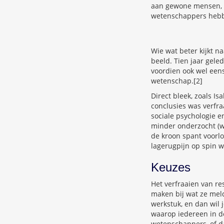
aan gewone mensen, m
wetenschappers hebb
Wie wat beter kijkt 
beeld. Tien jaar gele
voordien ook wel een
wetenschap.[2]
Direct bleek, zoals I
conclusies was verfraa
sociale psychologie 
minder onderzocht (w
de kroon spant voorl
lagerugpijn op spin w
Keuzes
Het verfraaien van re
maken bij wat ze meld
werkstuk, en dan wil 
waarop iedereen in de
wetenschappers, of d