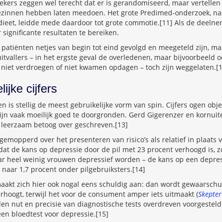
ekers zeggen wel terecht dat er is gerandomiseerd, maar vertellen 
gezinnen hebben laten meedoen. Het grote Predimed-onderzoek, n
ieet, leidde mede daardoor tot grote commotie.[11] Als de deelnem
r significante resultaten te bereiken.
e patiënten netjes van begin tot eind gevolgd en meegeteld zijn, maa
tvallers – in het ergste geval de overledenen, maar bijvoorbeeld 
 niet verdroegen of niet kwamen opdagen – toch zijn weggelaten.[
ijke cijfers
 is stellig de meest gebruikelijke vorm van spin. Cijfers ogen objec
zijn vaak moeilijk goed te doorgronden. Gerd Gigerenzer en kornu
s leerzaam betoog over geschreven.[13]
 gemopperd over het presenteren van risico’s als relatief in plaats 
 dat de kans op depressie door de pil met 23 procent verhoogd is, zo
r heel weinig vrouwen depressief worden – de kans op een depre
ar naar 1,7 procent onder pilgebruiksters.[14]
akt zich hier ook nogal eens schuldig aan: dan wordt gewaarschu
hoogt, terwijl het voor de consument amper iets uitmaakt (
Skepte
en nut en precisie van diagnostische tests overdreven voorgesteld
een bloedtest voor depressie.[15]