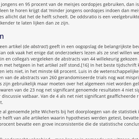
 jongens en 95 procent van de meisjes oordopjes gebruiken, dan is 
 alleen te horen krijgt dat ‘minder jongens oordopjes indoen dan meis
s allicht dat het de helft scheelt. De oddsratio is een veelgebruik
ender te laten lijken dan ze zijn.
en
een artikel (de
abstract
) geeft in een oogopslag de belangrijkste b
dan ook vaak het enige dat onderzoekers lezen als ze snel willen we
tkin en collega’s vergeleken de abstracts van 44 willekeurig gekozen a
met hetgeen in het artikel zelf stond.[16] In het beste tijdschrift 
en iets niet, in het minste 68 procent. Luis in de wetenschappelijk
n van de abstracts van 260 gerandomiseerde trials nog wat misprij
ts zijn gebruikelijk maar moeten over het algemeen niet worden gel
 waren van de 23 nog net significant genoemde resultaten 4 niet sig
r discussie vatbaar. Van de 4 als net niet significant geafficheerde 
t.
de al genoemde Jelte Wicherts bij het doorploegen van de statistiek
e helft van alle artikelen waarin hypotheses werden getest, bevatte
 procent bevatte een grove inconsistentie die de statistische conclu