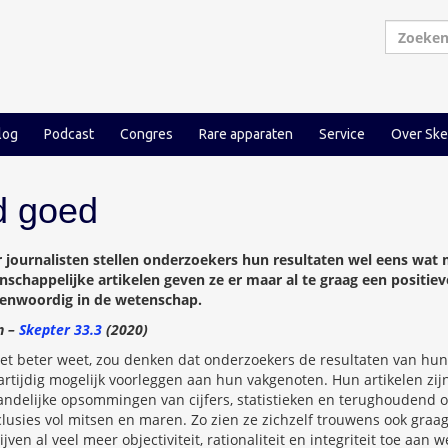
log
Podcast
Congres
Rare apparaten
Service
Over Ske
d goed
r journalisten stellen onderzoekers hun resultaten wel eens wat
nschappelijke artikelen geven ze er maar al te graag een positiev
egenwoordig in de wetenschap.
n –
Skepter 33.3
(2020)
iet beter weet, zou denken dat onderzoekers de resultaten van hun 
rtijdig mogelijk voorleggen aan hun vakgenoten. Hun artikelen zijn,
andelijke opsommingen van cijfers, statistieken en terughoudend
lusies vol mitsen en maren. Zo zien ze zichzelf trouwens ook gra
ijven al veel meer objectiviteit, rationaliteit en integriteit toe aa