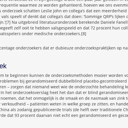
frequentie waarmee ze worden gehanteerd, hoeven we ons evenmin 
 onderzoek schatten Leslie John en collega’s dat een meerderhei
vals speelt of denkt dat collega’s dat doen: ‘Sommige QRP’s lijken
n.'[7] Na uitgebreid literatuuronderzoek berekende Daniele Fanell
geeft zelf ooit te hebben valsgespeeld en dat 72 procent hun coll
 valsspelers onder medische onderzoekers.[8]
rcentage onderzoekers dat er dubieuze onderzoekspraktijken op na 
oek
Om te beginnen kunnen de onderzoeksmethoden mooier worden voo
problemen bij gerandomiseerd dubbelblind placebo-gecontroleerd 
ren – zorgen dat niemand weet wie de onderzochte behandeling kr
 In het onderzoeksverslag heet het dan dat er blind gerandomiseer
 noemen, dat het onmogelijk is de smaak en de nasmaak van zink t
r verkoudheid – patiënten weten in welke groep ze zitten, en hand
China als zodanig gepubliceerde trials (de helft over traditionele 
eerde dat 93 procent daarvan niet echt een gerandomiseerd en gec