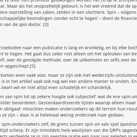
 Maar als het onopzettelijk gebeurt, is het wel vreemd dat de spin
iere voorstelling van zaken, zelden in een slechtere. Spin – volgen
chappelijke bevindingen zonder echt te liegen’ – dient de financiele
en van de
spin doctor
. [3]
oeksidee naar een publicatie is lang en kronkelig, en bij elke boch
t te liegen. Het gaat dus zeker niet alleen om het opleuken van b
lf, over de gevolgde methode, over de uitkomsten en zelfs over de
n opgeschept.[5]
n komen even vaak voor, maar ze zijn ook niet wederzijds uitsluitend
is in het artikel vaak ook nog wel een andere manier te vinden. En e
t zwart-wit en niet altijd even schadelijk en schandelijk.
n van spin tot op zekere hoogte ook subjectief: wat de ene spin-o
ilder beoordelen. Gestandaardiseerde lijsten waarop alleen maar 
 En obligaat: misschien maken onderzoekers op dit terrein hun resu
ze zijn – daar is al helemaal weinig onderzoek naar gedaan.
r spin-onderzoekers zelf, de grens tussen spin en vals spel (
questio
 altijd scherp. Er zijn inmiddels hele waslijsten van die QRP’s opgest
erts verdeelde ze in zijn geestige oratie een paar jaar geleden in 