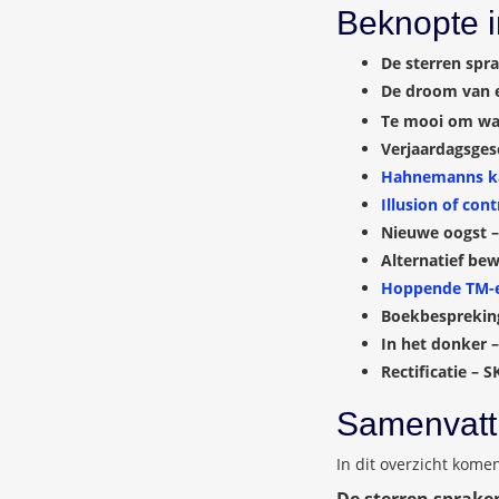
Beknopte 
De sterren spra
De droom van e
Te mooi om waa
Verjaardagsges
Hahnemanns kaa
Illusion of con
Nieuwe oogst –
Alternatief be
Hoppende TM-er
Boekbespreking
In het donker 
Rectificatie – 
Samenvatt
In dit overzicht kome
De sterren sprake