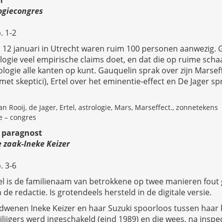
logiecongres
. 1-2
 12 januari in Utrecht waren ruim 100 personen aanwezig. 
ogie veel empirische claims doet, en dat die op ruime schaa
ologie alle kanten op kunt. Gauquelin sprak over zijn Marsef
met skeptici), Ertel over het eminentie-effect en De Jager sp
 Rooij, de Jager, Ertel, astrologie, Mars, Marseffect., zonnetekens
e – congres
 paragnost
e zaak-Ineke Keizer
. 3-6
ikel is de familienaam van betrokkene op twee manieren fout 
an de redactie. Is grotendeels hersteld in de digitale versie.
dwenen Ineke Keizer en haar Suzuki spoorloos tussen haar
ijgers werd ingeschakeld (eind 1989) en die wees, na inspec