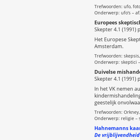
Trefwoorden: ufo, fo
Onderwerp: ufo’s – af
Europees skeptisc
Skepter 4.1 (1991) p
Het Europese Skept
Amsterdam.
Trefwoorden: skepsis
Onderwerp: skeptici 
Duivelse mishand
Skepter 4.1 (1991) p
In het VK nemen au
kindermishandeling
geestelijk onvolwaar
Trefwoorden: Orkney,
Onderwerp: religie – 
Hahnemanns kaar
De vrijblijvendheid