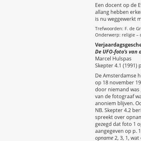
Een docent op de E
allang hebben erkend
is nu weggewerkt m
Trefwoorden: F. de Gra
Onderwerp: religie –
Verjaardagsgesch
De UFO-foto’s van
Marcel Hulspas
Skepter 4.1 (1991) p
De Amsterdamse hu
op 18 november 1990
door niemand was g
van de fotograaf w
anoniem blijven. Oo
NB. Skepter 4.2 ber
spreekt over opname 
gezegd dat foto 1 o
aangegeven op p. 13
opname
2, 3, 1, w