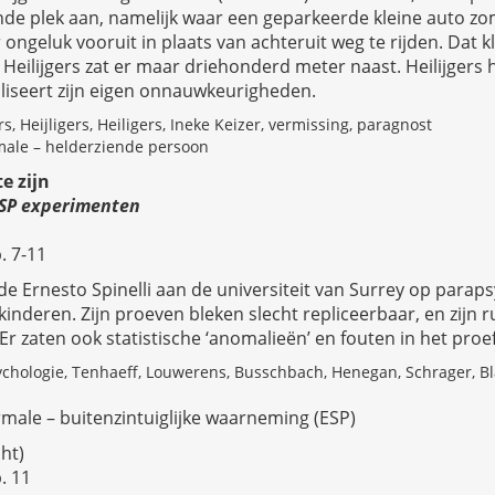
de plek aan, namelijk waar een geparkeerde kleine auto zom
ongeluk vooruit in plaats van achteruit weg te rijden. Dat kl
Heilijgers zat er maar driehonderd meter naast. Heilijgers 
lliseert zijn eigen onnauwkeurigheden.
s, Heijligers, Heiligers, Ineke Keizer, vermissing, paragnost
ale – helderziende persoon
e zijn
ESP
experimenten
. 7-11
e Ernesto Spinelli aan de universiteit van Surrey op parap
nderen. Zijn proeven bleken slecht repliceerbaar, en zijn r
 Er zaten ook statistische ‘anomalieën’ en fouten in het proef
chologie, Tenhaeff, Louwerens, Busschbach, Henegan, Schrager, Bl
male – buitenzintuiglijke waarneming (ESP)
ht)
. 11