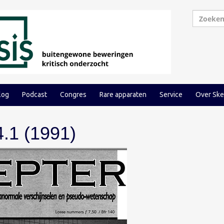
log
Podcast
Congres
Rare apparaten
Service
Over Ske
4.1 (1991)