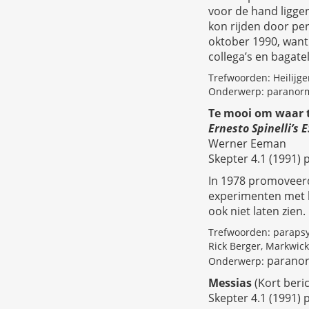
voor de hand liggen
kon rijden door per 
oktober 1990, want 
collega’s en bagate
Trefwoorden: Heilijger
Onderwerp: paranorm
Te mooi om waar t
Ernesto Spinelli’s 
Werner Eeman
Skepter 4.1 (1991) p
In 1978 promoveerd
experimenten met ki
ook niet laten zien.
Trefwoorden: parapsy
Rick Berger, Markwick
paranor
Onderwerp:
Messias
(Kort beric
Skepter 4.1 (1991) p