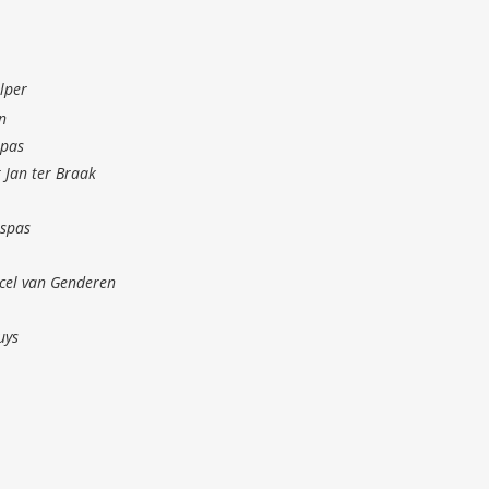
lper
n
spas
 Jan ter Braak
spas
cel van Genderen
uys