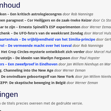
inhoud
ken – Een kritisch astrologiecongres
door Rob Nanninga
en paragnost – Cor Heilijgers en de zaak-Ineke Keizer
door Co Sto
’s
r te zijn – Ernesto Spine
lli
ESP experimenten
door Werner Eema
chenk – De UFO-foto’s van de weekkrant Zondag
door Marcel Hul
rtenhuis – De vrijblijvendheid van het Similia-principe
door Gert
trol – De vermeende macht over het toeval
door Rob Nanninga
 Het Crop Circles-mysterie ontwikkelt zich verder
door Marcel Hul
wustzijn – De ideeën van Marilyn Ferguson
door Paul Hopster
s – Een zweefproef in Eindhoven
door Jan Willem Nienhuys en Mar
. Channeling into the New Age
door Werner Eeman
– De onvindbare geboortegolf van New York
door Jan Willem Nienh
SKEPP: De skeptische beweging in België
door Werner Eeman
ingen
n de titels precies overeen met de gedrukte versie.
n