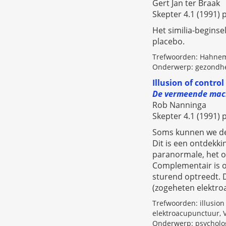
Gert Jan ter Braak
Skepter 4.1 (1991) p
Het similia-begins
placebo.
Trefwoorden: Hahnema
Onderwerp: gezondhe
Illusion of control
De vermeende mach
Rob Nanninga
Skepter 4.1 (1991) p
Soms kunnen we de
Dit is een ontdekki
paranormale, het on
Complementair is oo
sturend optreedt. 
(zogeheten elektro
Trefwoorden: illusion
elektroacupunctuur, V
Onderwerp: psycholo