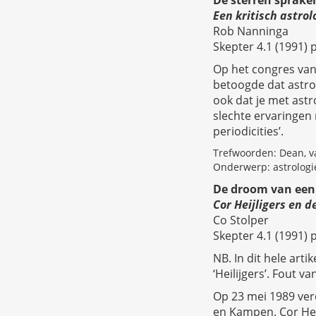
Een kritisch astro
Rob Nanninga
Skepter 4.1 (1991) p
Op het congres van
betoogde dat astrol
ook dat je met astr
slechte ervaringen 
periodicities’.
Trefwoorden: Dean, van
Onderwerp: astrologi
De droom van een
Cor Heijligers en d
Co Stolper
Skepter 4.1 (1991) p
NB. In dit hele art
‘Heilijgers’. Fout v
Op 23 mei 1989 ver
en Kampen. Cor Heil