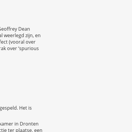
Geoffrey Dean
l weerlegd zijn, en
fect (vooral over
rak over ‘spurious
gespeld. Het is
 kamer in Dronten
tie ter plaatse, een