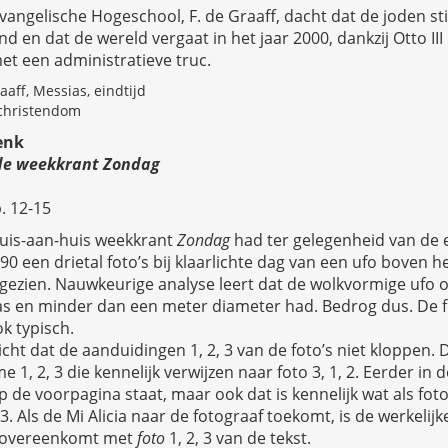
vangelische Hogeschool, F. de Graaff, dacht dat de joden s
 en dat de wereld vergaat in het jaar 2000, dankzij Otto III i
et een administratieve truc.
aff, Messias, eindtijd
 christendom
enk
 de weekkrant Zondag
. 12-15
is-aan-huis weekkrant
Zondag
had ter gelegenheid van de 
 een drietal foto’s bij klaarlichte dag van een ufo boven het
ezien. Nauwkeurige analyse leert dat de wolkvormige ufo 
as en minder dan een meter diameter had. Bedrog dus. De f
k typisch.
icht dat de aanduidingen 1, 2, 3 van de foto’s niet kloppen. D
1, 2, 3 die kennelijk verwijzen naar foto 3, 1, 2. Eerder in 
p de voorpagina staat, maar ook dat is kennelijk wat als foto
. Als de Mi Alicia naar de fotograaf toekomt, is de werkelij
at overeenkomt met
foto
1, 2, 3 van de tekst.