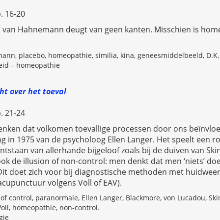
. 16-20
el van Hahnemann deugt van geen kanten. Misschien is hom
nn, placebo, homeopathie, similia, kina, geneesmiddelbeeld, D.K.
id – homeopathie
t over het toeval
. 21-24
nken dat volkomen toevallige processen door ons beïnvlo
ng in 1975 van de psycholoog Ellen Langer. Het speelt een rol
tstaan van allerhande bijgeloof zoals bij de duiven van Ski
k de illusion of non-control: men denkt dat men ‘niets’ doe
Dit doet zich voor bij diagnostische methoden met huidwe
acupunctuur volgens Voll of EAV).
 of control, paranormale, Ellen Langer, Blackmore, von Lucadou, Ski
oll, homeopathie, non-control.
gie