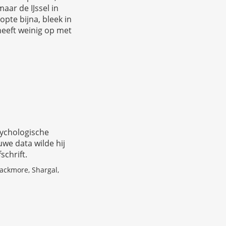
aar de IJssel in
opte bijna, bleek in
heeft weinig op met
sychologische
uwe data wilde hij
schrift.
ackmore, Shargal,