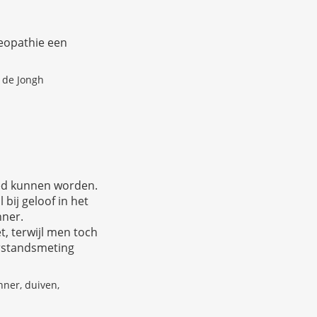
eopathie een
 de Jongh
ed kunnen worden.
 bij geloof in het
nner.
t, terwijl men toch
erstandsmeting
nner, duiven,