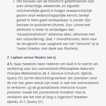
Het bestaan van de theïstisch gedefinieerde God
(een almachtige, alwetende, en algoede
onlichamelijke geest) is hoogst onwaarschijnlijk
gezien onze wetenschappelijke kennis, terwijl
geloof in Hem goed verklaarbaar is zonder Zijn
bestaan te postuleren (Hume). Dus: universeel
atheïsme is beter te verdedigen dan
“exceptionalistisch” atheïsme (dwz: atheïsme met
één uitzondering: God, = monotheïsme). Idem voor
de terugtocht naar vaagheid van het “ietsisme” (à la
Taede Smedes, met dank aan Plasterk).
2. Laplace versus Newton (ad a).
2.1.
Isaac Newtons twee redenen om God in te voeren als
verklaring voor ons zonnestelsel (
Philosophiae Naturalis
Principia Mathematica
, bk 3, General Scholium;
Opticks
,
Query 31): (x) het éénrichtingsverkeer der planeten rond
de zon kan geen toeval zijn maar is ook niet astronomisch
te verklaren; (y) de gravitationele interactie tussen
planeten maakt het zonnestelsel instabiel: hoe te
verklaren dat het niet al lang is ingestort? (Newton:
Opticks
, III-1, Query 31).