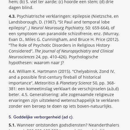
hem; (b) S. viel ter aarde; (c) hoorde een stem; (d) drie
dagen blind.
4.3.
Psychiatrische verklaringen: epilepsie (Nietzsche, en
Landsborough, D. (1987), “St Paul and temporal lobe
epilepsy”.
J Neurol Neurosurg Psychiatry
, 50: 659-664), of
een symptoom van paranoïde schizofrenie, enz. (Murray,
Evan D., Miles G. Cunningham, and Bruce H. Price (2012).
“The Role of Psychotic Disorders in Religious History
Considered”,
The Journal of Neuropsychiatry and Clinical
Neurosciences
24, pp. 410-426). Psychologische
hypothesen: waarom naar J?
4.4. William K. Hartmann (2015). “Chelyabinsk, Zond IV,
and a possible first-century fireball of historical
importance”,
Meteoritics & Planetary Science
50, pp. 368-
381: een komeetinslag verklaart de verschijnselen (a,b,d)
beter. 4.5. Generalisering: alle zogenaamde religieuze
ervaringen zijn uitstekend wetenschappelijk te verklaren
zonder een beroep te doen op iets boven-natuurlijks.
5. Goddelijke verborgenheid (ad c).
5.1.
Wanneer ontstonden godsdiensten? Neanderthalers