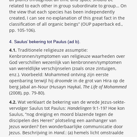
related to each other in group subordinate to group… On
the view that each species has been independently
created, I can see no explanation of this great fact in the
classification of all organic beings” (OUP paperback ed.,
pp. 105-106).
4. Saulus’ bekering tot Paulus (ad b).
4.1.
Traditionele religieuze assumptie:
Kenbronnen/symptomen van religieuze waarheden over
God verschillen wezenlijk van kenbronnen/symptomen
van wereldlijke verschijnselen (zoals onze zintuigen,
enz.). Voorbeeld: Mohammed ontving zijn eerste
openbaring terwijl hij
droomde
in de grot van Hira op de
berg Jabal an-Nour (Husayn Haykal,
The Life of Mohammed
(2008), pp. 79-80).
4.2.
Wat verklaart de bekering van de wrede Jezus-sekte-
vervolger Saulus tot Paulus:
Handelingen
9:1-19? Hoe kon
Saulus, “nog dreiging en moord blazende tegen de
discipelen des Heren” plotseling een aanhanger van
Jezus worden? Een wonderbaarlijke communicatie door
Jezus. Beschrijving in
Hand
.: (a) hemels licht omstraalde