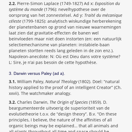
2.2.
Pierre-Simon Laplace (1749-1827) Ad x:
Exposition du
système du monde
(1796): nevelhypothese over de
oorsprong van het zonnestelsel. Ad y:
Traité du mécanique
céleste
(1799-1825): analytisch wiskundige herberekening
der planetenbanen op grond van nieuwe waarnemingen
laat zien dat gravitatie-effecten de banen wel
beïnvloeden maar niet doen instorten (en: een natuurlijk
selectiemechanisme van planeten: instabiele-baan
planeten stortten reeds lang geleden in de zon enz.).
Napoleon-anecdote: N: Où est Dieu dans votre système?
L: Sire, je n’ai pas besoin de cette hypothèse.
3. Darwin versus Paley (ad a).
3.1.
William Paley,
Natural Theology
(1802). Doel: “natural
history applied to the proof of an intelligent Creator” (Ch.
xxvii). The watchmaker analogy.
3.2.
Charles Darwin,
The Origin of Species
(1859). D.
beargumenteerde uitvoerig de superioriteit van de
evolutietheorie t.o.v. de “design theory”. B.v. “On these
principles, I believe, the nature of the affinities of all
organic beings may be explained… that all animals and
all plants throughout all time and space should be