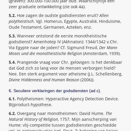
(graven): 300.000-100.000 jaar oud. Waarschijnlijk een
zeer graduele ontwikkeling (zie ook 4a).
5.2.
Hoe zagen de oudste godsdiensten eruit?
Allen
polytheïstisch
. Vgl. Homerus, Egypte, Australië, Hinduïsme,
Oude Testament, Germanen, Azteken, enz.
5.3.
Wanneer ontstond de eerste monotheïstische
godsdienst? Amenhotep IV (Akhnaton): 1344/1342 v.Chr.
Via Egypte naar de joden? Cf. Sigmund Freud,
Der Mann
Moses und die monotheistische Religion
(Amsterdam, 1939).
5.4.
Prangende vraag voor Chr. gelovigen: is het denkbaar
dat God zich zo lang voor de mensen verborgen hield?
Nee. Een sterk argument voor atheïsme (J.L. Schellenberg,
Divine Hiddenness and Human Reason
(2006)).
6. Seculiere verklaringen der godsdiensten (ad c).
6.1.
Polytheïsmen: Hyperactive Agency Detection Device.
Bijproduct-hypothese.
6.2.
Overgang naar monotheïsmen: David Hume.
The
Natural History of Religion
, 1757. Mijn aanscherping van
Hume: vlij-competitie tussen godsdiensten geschiedde
vnl. in oorlogssituaties (vgl. Deut. 7; bekering van keizer