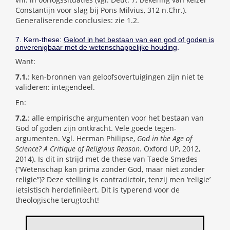
Constantijn voor slag bij Pons Milvius, 312 n.Chr.).
Generaliserende conclusies: zie 1.2.
7. Kern-these:
Geloof in het bestaan van een god of goden is
onverenigbaar met de wetenschappelijke houding
.
Want:
7.1.
: ken-bronnen van geloofsovertuigingen zijn niet te
valideren: integendeel.
En:
7.2.
: alle empirische argumenten voor het bestaan van
God of goden zijn ontkracht. Vele goede tegen-
argumenten. Vgl. Herman Philipse,
God in the Age of
Science? A Critique of Religious Reason
. Oxford UP, 2012,
2014). Is dit in strijd met de these van Taede Smedes
(“Wetenschap kan prima zonder God, maar niet zonder
religie”)? Deze stelling is contradictoir, tenzij men ‘religie’
ietsistisch herdefiniëert. Dit is typerend voor de
theologische terugtocht!