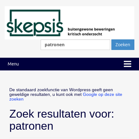
Ga
Ga
naar
naar
inhoud
hoofdmenu
Zoeken
naar:
Menu
De standaard zoekfunctie van Wordpress geeft geen
geweldige resultaten, u kunt ook met
Google op deze site
zoeken
Zoek resultaten voor:
patronen