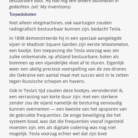
bestuurbare boot. Hĳ had nog vele andere automaten in
gedachten. (uit:
My inventions
)
Torpedoboten
Niet alleen vliegmachines, ook vaartuigen zouden
radiografisch bestuurbaar kunnen zijn, bedacht Tesla.
In 1898 demonstreerde hij in een speciaal aangelegde
vijver in Madison Square Garden zijn eerste
telautomaton
,
een bootje. Een toepassing die Tesla voorzag was om
zulke onbemande, op afstand bestuurbare, boten als
bommen op een vijandelijke vloot af te sturen. Eigenlijk
weer een akelig precieze voorspelling van de zee-drones
die Oekraïne een aantal maal met succes wist in te zetten
tegen Russische schepen en havens.
Ook In Tesla’s tijd zouden deze bootjes, veronderstel ik,
een verrassing van korte duur zijn: met een sterkere
zender zou de vijand namelijk de besturing eenvoudig
kunnen overnemen — een kwestie van het opsporen van
de gebruikte frequenties. De enige beveiliging die het
systeem bood, was dat die frequenties vooraf ingesteld
moesten zijn, iets als digitale codering was nog niet
mogelijk. Tesla voorzag echter wel dat zijn boot