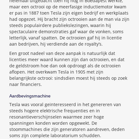
helemaal uitgedacht toen hij nog in Boedapest werkte,
maar een octrooi op de meerfasige inductiemotor kwam
er pas in 1887 toen Tesla zijn eigen bedrijf en werkplaats
had opgezet. Hij bracht zijn octrooien aan de man via zijn
steeds populairdere publiekslezingen, waarin hij
spectaculaire demonstraties gaf waar de vonken, soms
letterlijk, vanaf spatten. De octrooien gaf hij in licentie
aan bedrijven, hij verdiende aan de royalty’s.
Een groot nadeel van deze aanpak is natuurlijk dat
licenties meer waard kunnen zijn dan octrooien, en dat
de geldstroom hoe dan ook opdroogt als de octrooien
aflopen. Het overkwam Tesla in 1905 met zijn
belangrijkste octrooi: sindsdien moest hij steeds op zoek
naar financiers.
Aardbevingsmachine
Tesla was vooral geïnteresseerd in het genereren van
steeds hogere elektrische frequenties en in
resonantieverschijnselen waarmee zeer hoge
spanningen konden worden opgewekt. De
stoommachines die zijn generatoren aandreven, deden
soms zijn complete laboratorium schudden.