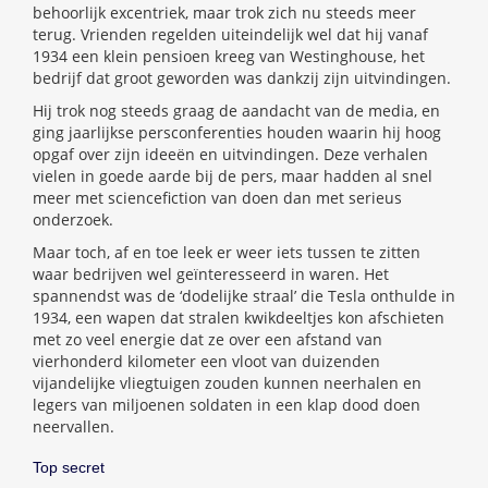
behoorlijk excentriek, maar trok zich nu steeds meer
terug. Vrienden regelden uiteindelijk wel dat hij vanaf
1934 een klein pensioen kreeg van Westinghouse, het
bedrijf dat groot geworden was dankzij zijn uitvindingen.
Hij trok nog steeds graag de aandacht van de media, en
ging jaarlijkse persconferenties houden waarin hij hoog
opgaf over zijn ideeën en uitvindingen. Deze verhalen
vielen in goede aarde bij de pers, maar hadden al snel
meer met sciencefiction van doen dan met serieus
onderzoek.
Maar toch, af en toe leek er weer iets tussen te zitten
waar bedrijven wel geïnteresseerd in waren. Het
spannendst was de ‘dodelijke straal’ die Tesla onthulde in
1934, een wapen dat stralen kwikdeeltjes kon afschieten
met zo veel energie dat ze over een afstand van
vierhonderd kilometer een vloot van duizenden
vijandelijke vliegtuigen zouden kunnen neerhalen en
legers van miljoenen soldaten in een klap dood doen
neervallen.
Top secret