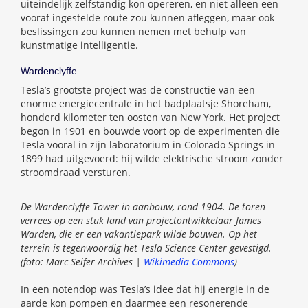
uiteindelijk zelfstandig kon opereren, en niet alleen een
vooraf ingestelde route zou kunnen afleggen, maar ook
beslissingen zou kunnen nemen met behulp van
kunstmatige intelligentie.
Wardenclyffe
Tesla’s grootste project was de constructie van een
enorme energiecentrale in het badplaatsje Shoreham,
honderd kilometer ten oosten van New York. Het project
begon in 1901 en bouwde voort op de experimenten die
Tesla vooral in zijn laboratorium in Colorado Springs in
1899 had uitgevoerd: hij wilde elektrische stroom zonder
stroomdraad versturen.
De Wardenclyffe Tower in aanbouw, rond 1904. De toren
verrees op een stuk land van projectontwikkelaar James
Warden, die er een vakantiepark wilde bouwen. Op het
terrein is tegenwoordig het Tesla Science Center gevestigd.
(foto: Marc Seifer Archives |
Wikimedia Commons
)
In een notendop was Tesla’s idee dat hij energie in de
aarde kon pompen en daarmee een resonerende