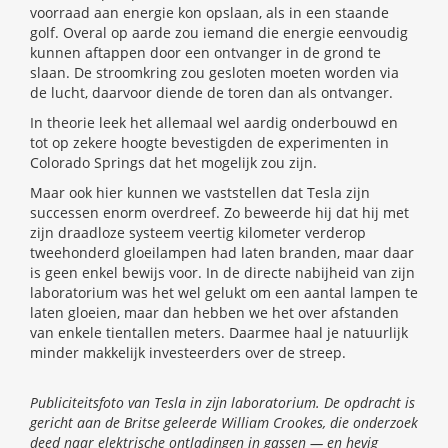
voorraad aan energie kon opslaan, als in een staande
golf. Overal op aarde zou iemand die energie eenvoudig
kunnen aftappen door een ontvanger in de grond te
slaan. De stroomkring zou gesloten moeten worden via
de lucht, daarvoor diende de toren dan als ontvanger.
In theorie leek het allemaal wel aardig onderbouwd en
tot op zekere hoogte bevestigden de experimenten in
Colorado Springs dat het mogelijk zou zijn.
Maar ook hier kunnen we vaststellen dat Tesla zijn
successen enorm overdreef. Zo beweerde hij dat hij met
zijn draadloze systeem veertig kilometer verderop
tweehonderd gloeilampen had laten branden, maar daar
is geen enkel bewijs voor. In de directe nabijheid van zijn
laboratorium was het wel gelukt om een aantal lampen te
laten gloeien, maar dan hebben we het over afstanden
van enkele tientallen meters. Daarmee haal je natuurlijk
minder makkelijk investeerders over de streep.
Publiciteitsfoto van Tesla in zĳn laboratorium. De opdracht is
gericht aan de Britse geleerde William Crookes, die onderzoek
deed naar elektrische ontladingen in gassen — en hevig