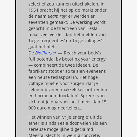
selectief zou kunnen uitschakelen. In
1954 bracht hij het op de markt onder
de naam
Beam ray
; er werden er
zeventien gemaakt. De werking wordt
gezocht in de theorieën van Tesla,
maar veel verder dan het melden van
‘hoge frequenties’ en ‘hoge voltages’
gaat het niet.
De
BioCharger
— ‘Reach your body’s
full potential by boosting your energy’
— combineert de twee ideeën. De
fabrikant stopt er zo te zien eveneens
een heuse teslaspoel in. Het hoge
voltage moet ervoor zorgen ‘dat je
celmembranen makkelijker nutriënten
en hormonen doorlaten’. Spreekt voor
zich dat je daarvoor best meer dan 15
000 euro mag neertellen…
Het winnen van ‘vrije energie’ uit de
ether is sinds Tesla door velen als een
serieuze mogelijkheid geclaimd.
Meestal slechts in weinig concrete,