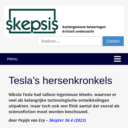
Ga
Ga
naar
naar
inhoud
hoofdmenu
Zoeken
naar:
Menu
Tesla’s hersenkronkels
Nikola Tesla had talloze ingenieuze ideeën, waarvan er
veel als belangrijke technologische ontwikkelingen
uitpakten, maar toch ook een flink aantal dat vooral als
sciencefiction moet worden beschouwd.
door Pepijn van Erp –
Skepter 36.4 (2023)