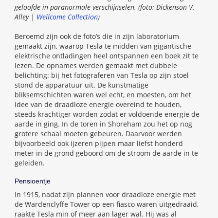
geloofde in paranormale verschĳnselen. (foto: Dickenson V.
Alley |
Wellcome Collection
)
Beroemd zijn ook de foto’s die in zijn laboratorium
gemaakt zijn, waarop Tesla te midden van gigantische
elektrische ontladingen heel ontspannen een boek zit te
lezen. De opnames werden gemaakt met dubbele
belichting: bij het fotograferen van Tesla op zijn stoel
stond de apparatuur uit. De kunstmatige
bliksemschichten waren wel echt, en moesten, om het
idee van de draadloze energie overeind te houden,
steeds krachtiger worden zodat er voldoende energie de
aarde in ging. In de toren in Shoreham zou het op nog
grotere schaal moeten gebeuren. Daarvoor werden
bijvoorbeeld ook ijzeren pijpen maar liefst honderd
meter in de grond geboord om de stroom de aarde in te
geleiden.
Pensioentje
In 1915, nadat zijn plannen voor draadloze energie met
de Wardenclyffe Tower op een fiasco waren uitgedraaid,
raakte Tesla min of meer aan lager wal. Hij was al