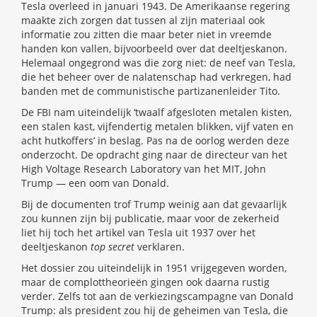
Tesla overleed in januari 1943. De Amerikaanse regering
maakte zich zorgen dat tussen al zijn materiaal ook
informatie zou zitten die maar beter niet in vreemde
handen kon vallen, bijvoorbeeld over dat deeltjeskanon.
Helemaal ongegrond was die zorg niet: de neef van Tesla,
die het beheer over de nalatenschap had verkregen, had
banden met de communistische partizanenleider Tito.
De FBI nam uiteindelijk ‘twaalf afgesloten metalen kisten,
een stalen kast, vijfendertig metalen blikken, vijf vaten en
acht hutkoffers’ in beslag. Pas na de oorlog werden deze
onderzocht. De opdracht ging naar de directeur van het
High Voltage Research Laboratory van het MIT, John
Trump — een oom van Donald.
Bij de documenten trof Trump weinig aan dat gevaarlijk
zou kunnen zijn bij publicatie, maar voor de zekerheid
liet hij toch het artikel van Tesla uit 1937 over het
deeltjeskanon
top secret
verklaren.
Het dossier zou uiteindelijk in 1951 vrijgegeven worden,
maar de complottheorieën gingen ook daarna rustig
verder. Zelfs tot aan de verkiezingscampagne van Donald
Trump: als president zou hij de geheimen van Tesla, die