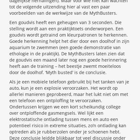
dagelijkse herhalingen). Maar voor wie niet kan wachten
tot de volgende uitzending hier al vast een paar
voorbeelden van de werkwijze van de MythBusters.
Een goudvis heeft een geheugen van 3 seconden. Die
stelling wordt aan een praktijktoets onderworpen. Een
goudvis wordt getraind om kleurpatronen te herkennen.
Goede herkenning helpt het dier door een doolhof in zijn
aquarium te zwemmen (een goede demonstratie van
ethologie in de praktijk). De MythBusters laten zien dat
de goudvis een maand later nog een goede herinnering
heeft aan de training – het beestje zwemt moeiteloos
door de doolhof. ‘Myth busted’ is de conclusie.
Als je een mobiele telefoon gebruikt bij het tanken van je
auto, kun je een explosie veroorzaken. Het wordt op
allerlei manieren geprobeerd, maar het lukt niet om met
een telefoon een ontploffing te veroorzaken.
Ondertussen krijgen we een kort scheikundig college
over ontploffende gasmengsels. Wel lijkt een
elektrostatische ontlading tussen mens en auto een
potentieel risico in extreme situaties, zo’n ontlading kan
optreden als je rubberzolen onder je schoenen hebt.
Deze conclusie leidde blijkbaar tot veel discussie onder