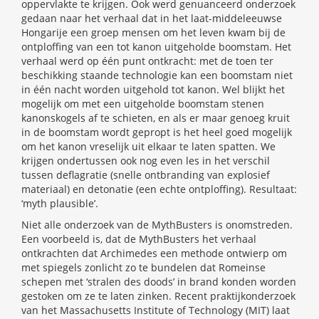
oppervlakte te krijgen. Ook werd genuanceerd onderzoek
gedaan naar het verhaal dat in het laat-middeleeuwse
Hongarije een groep mensen om het leven kwam bij de
ontploffing van een tot kanon uitgeholde boomstam. Het
verhaal werd op één punt ontkracht: met de toen ter
beschikking staande technologie kan een boomstam niet
in één nacht worden uitgehold tot kanon. Wel blijkt het
mogelijk om met een uitgeholde boomstam stenen
kanonskogels af te schieten, en als er maar genoeg kruit
in de boomstam wordt gepropt is het heel goed mogelijk
om het kanon vreselijk uit elkaar te laten spatten. We
krijgen ondertussen ook nog even les in het verschil
tussen deflagratie (snelle ontbranding van explosief
materiaal) en detonatie (een echte ontploffing). Resultaat:
‘myth plausible’.
Niet alle onderzoek van de MythBusters is onomstreden.
Een voorbeeld is, dat de MythBusters het verhaal
ontkrachten dat Archimedes een methode ontwierp om
met spiegels zonlicht zo te bundelen dat Romeinse
schepen met ‘stralen des doods’ in brand konden worden
gestoken om ze te laten zinken. Recent praktijkonderzoek
van het Massachusetts Institute of Technology (MIT) laat