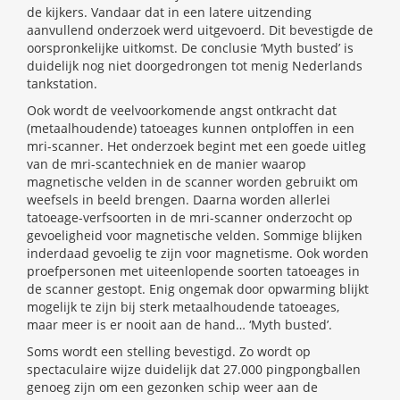
de kijkers. Vandaar dat in een latere uitzending
aanvullend onderzoek werd uitgevoerd. Dit bevestigde de
oorspronkelijke uitkomst. De conclusie ‘Myth busted’ is
duidelijk nog niet doorgedrongen tot menig Nederlands
tankstation.
Ook wordt de veelvoorkomende angst ontkracht dat
(metaalhoudende) tatoeages kunnen ontploffen in een
mri-scanner. Het onderzoek begint met een goede uitleg
van de mri-scantechniek en de manier waarop
magnetische velden in de scanner worden gebruikt om
weefsels in beeld brengen. Daarna worden allerlei
tatoeage-verfsoorten in de mri-scanner onderzocht op
gevoeligheid voor magnetische velden. Sommige blijken
inderdaad gevoelig te zijn voor magnetisme. Ook worden
proefpersonen met uiteenlopende soorten tatoeages in
de scanner gestopt. Enig ongemak door opwarming blijkt
mogelijk te zijn bij sterk metaalhoudende tatoeages,
maar meer is er nooit aan de hand… ‘Myth busted’.
Soms wordt een stelling bevestigd. Zo wordt op
spectaculaire wijze duidelijk dat 27.000 pingpongballen
genoeg zijn om een gezonken schip weer aan de