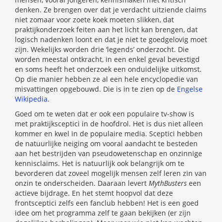
denken. Ze brengen over dat je verdacht uitziende claims
niet zomaar voor zoete koek moeten slikken, dat
praktijkonderzoek feiten aan het licht kan brengen, dat
logisch nadenken loont en dat je niet te goedgelovig moet
zijn. Wekelijks worden drie ‘legends’ onderzocht. Die
worden meestal ontkracht, in een enkel geval bevestigd
en soms heeft het onderzoek een onduidelijke uitkomst.
Op die manier hebben ze al een hele encyclopedie van
misvattingen opgebouwd. Die is in te zien op de
Engelse
Wikipedia
.
Goed om te weten dat er ook een populaire tv-show is
met praktijksceptici in de hoofdrol. Het is dus niet alleen
kommer en kwel in de populaire media. Sceptici hebben
de natuurlijke neiging om vooral aandacht te besteden
aan het bestrijden van pseudowetenschap en onzinnige
kennisclaims. Het is natuurlijk ook belangrijk om te
bevorderen dat zoveel mogelijk mensen zelf leren zin van
onzin te onderscheiden. Daaraan levert
MythBusters
een
actieve bijdrage. En het stemt hoopvol dat deze
frontsceptici zelfs een fanclub hebben! Het is een goed
idee om het programma zelf te gaan bekijken (er zijn