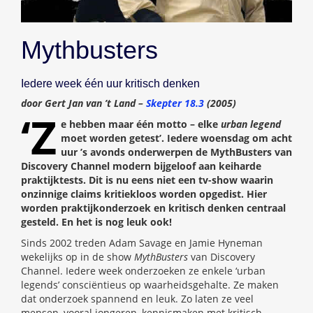
Mythbusters
Iedere week één uur kritisch denken
door Gert Jan van ’t Land –
Skepter 18.3
(2005)
‘Z
e hebben maar één motto – elke
urban legend
moet worden getest’. Iedere woensdag om acht
uur ’s avonds onderwerpen de MythBusters van
Discovery Channel modern bijgeloof aan keiharde
praktijktests. Dit is nu eens niet een tv-show waarin
onzinnige claims kritiekloos worden opgedist. Hier
worden praktijkonderzoek en kritisch denken centraal
gesteld. En het is nog leuk ook!
Sinds 2002 treden Adam Savage en Jamie Hyneman
wekelijks op in de show
MythBusters
van Discovery
Channel. Iedere week onderzoeken ze enkele ‘urban
legends’ consciëntieus op waarheidsgehalte. Ze maken
dat onderzoek spannend en leuk. Zo laten ze veel
mensen, vooral jongeren, kennismaken met kritisch