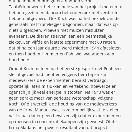
dat de indianen hun gif ook hadden verhit.
Tauböck beweert het criminele van het project meteen te
hebben gezien en daarom het onderzoek niet verder te
hebben uitgevoerd. Ook Koch was na het bezoek van de
generaals met fruitvliegjes begonnen, maar dat was op
niets uitgelopen. Proeven met muizen mislukten
eveneens. De dieren stierven ‘aan een besmettelijke
ziekte’. Een vijfde en laatste experiment met 60 ratten,
dat bijna een jaar duurde, werd midden 1944 afgesloten,
en toen hadden Himmler en Pohl wel wat anders aan
hun hoofd.
Omdat Koch meteen na het eerste gesprek met Pohl een
slecht gevoel had, hebben volgens hem hij en zijn
medewerkers de experimenten bewust vertraagd,
opzettelijk laten mislukken en vertekend, hoewel ze er
ogenschijnlijk veel energie in stopten. Na 1940 was er
geen sprake meer van serieuze wetenschap, volgens
Koch. Of dit werkelijk de houding van de medewerkers
van de firma Madaus was, is zeer moeilijk vast te stellen.
Vast staat dat er geen bewijzen zijn dat er experimenten
op mensen in concentratiekampen zijn geweest. Of de
firma Madaus het povere resultaat van dit project