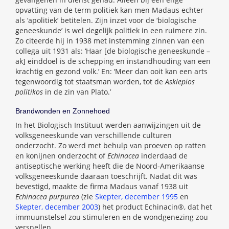
opvatting van de term politiek kan men Madaus echter
als ‘apolitiek’ betitelen. Zijn inzet voor de ‘biologische
geneeskunde’ is wel degelijk politiek in een ruimere zin.
Zo citeerde hij in 1938 met instemming zinnen van een
collega uit 1931 als: ‘Haar [de biologische geneeskunde –
ak] einddoel is de schepping en instandhouding van een
krachtig en gezond volk.’ En: ‘Meer dan ooit kan een arts
tegenwoordig tot staatsman worden, tot de
Asklepios
politikos
in de zin van Plato.’
Brandwonden en Zonnehoed
In het Biologisch Instituut werden aanwijzingen uit de
volksgeneeskunde van verschillende culturen
onderzocht. Zo werd met behulp van proeven op ratten
en konijnen onderzocht of
Echinacea
inderdaad de
antiseptische werking heeft die de Noord-Amerikaanse
volksgeneeskunde daaraan toeschrijft. Nadat dit was
bevestigd, maakte de firma Madaus vanaf 1938 uit
Echinacea purpurea
(zie
Skepter, december 1995
en
Skepter, december 2003
) het product Echinacin®, dat het
immuunstelsel zou stimuleren en de wondgenezing zou
versnellen.