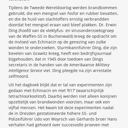
Tijdens de Tweede Wereldoorlog werden brandbommen
gebruikt, die een mengsel van fosfor en rubber bevatten,
en die de huid van slachtoffers ernstig verbrandden
doordat het mengsel eraan vast bleef plakken. Dr. Erwin
Ding (hoofd van de vlektyfus- en virusonderzoeksgroep
van de Waffen-SS in Buchenwald) kreeg de opdracht om
de invloed van Echinacin op de genezing van zulke
wonden te onderzoeken. Sturmbannführer Ding, die zijn
bevelen van Grawitz kreeg, heeft een bedrijfsjournaal
bijgehouden, dat in 1945 door toedoen van Dings
secretaris in de handen van de Amerikaanse
Military
Intelligence Service
viel. Ding pleegde na zijn arrestatie
zelfmoord.
Uit het dagboek blijkt dat er tal van experimenten zijn
gedaan met Echinacin en met ‘R17’ (waarschijnlijk
tetrachloorkoolstof). Daarbij werden niet alleen konijnen
opzettelijk van brandwonden voorzien, maar ook een
vijftal mensen. Het kwam tot deze experimenten nadat
de in Dresden gestationeerde höhere SS- und
Polizeiführer Udo von Woyrsch van Gerhards broer Hans
verhalen had gehoord over succesvolle proeven met