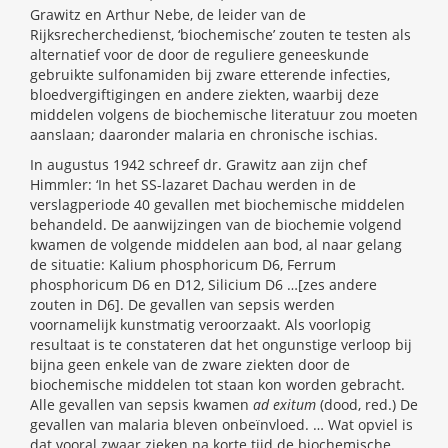
Grawitz en Arthur Nebe, de leider van de
Rijksrecherchedienst, ‘biochemische’ zouten te testen als
alternatief voor de door de reguliere geneeskunde
gebruikte sulfonamiden bij zware etterende infecties,
bloedvergiftigingen en andere ziekten, waarbij deze
middelen volgens de biochemische literatuur zou moeten
aanslaan; daaronder malaria en chronische ischias.
In augustus 1942 schreef dr. Grawitz aan zijn chef
Himmler: ‘In het SS-lazaret Dachau werden in de
verslagperiode 40 gevallen met biochemische middelen
behandeld. De aanwijzingen van de biochemie volgend
kwamen de volgende middelen aan bod, al naar gelang
de situatie: Kalium phosphoricum D6, Ferrum
phosphoricum D6 en D12, Silicium D6 …[zes andere
zouten in D6]. De gevallen van sepsis werden
voornamelijk kunstmatig veroorzaakt. Als voorlopig
resultaat is te constateren dat het ongunstige verloop bij
bijna geen enkele van de zware ziekten door de
biochemische middelen tot staan kon worden gebracht.
Alle gevallen van sepsis kwamen
ad exitum
(dood, red.) De
gevallen van malaria bleven onbeïnvloed. … Wat opviel is
dat vooral zwaar zieken na korte tijd de biochemische