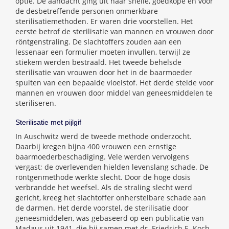
optie. De aandacht ging uit naar snelle, goedkope en voor
de desbetreffende personen onmerkbare
sterilisatiemethoden. Er waren drie voorstellen. Het
eerste betrof de sterilisatie van mannen en vrouwen door
röntgenstraling. De slachtoffers zouden aan een
lessenaar een formulier moeten invullen, terwijl ze
stiekem werden bestraald. Het tweede behelsde
sterilisatie van vrouwen door het in de baarmoeder
spuiten van een bepaalde vloeistof. Het derde stelde voor
mannen en vrouwen door middel van geneesmiddelen te
steriliseren.
Sterilisatie met pijlgif
In Auschwitz werd de tweede methode onderzocht.
Daarbij kregen bijna 400 vrouwen een ernstige
baarmoederbeschadiging. Vele werden vervolgens
vergast; de overlevenden hielden levenslang schade. De
röntgenmethode werkte slecht. Door de hoge dosis
verbrandde het weefsel. Als de straling slecht werd
gericht, kreeg het slachtoffer onherstelbare schade aan
de darmen. Het derde voorstel, de sterilisatie door
geneesmiddelen, was gebaseerd op een publicatie van
Madaus uit 1941, die hij samen met dr. Friedrich E. Koch