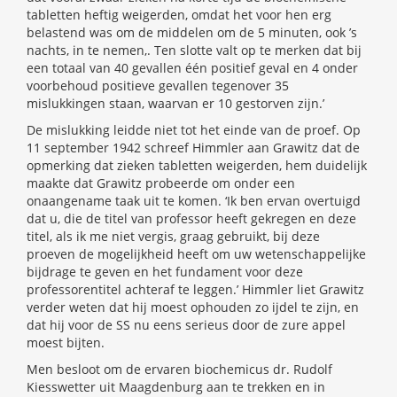
tabletten heftig weigerden, omdat het voor hen erg
belastend was om de middelen om de 5 minuten, ook ’s
nachts, in te nemen,. Ten slotte valt op te merken dat bij
een totaal van 40 gevallen één positief geval en 4 onder
voorbehoud positieve gevallen tegenover 35
mislukkingen staan, waarvan er 10 gestorven zijn.’
De mislukking leidde niet tot het einde van de proef. Op
11 september 1942 schreef Himmler aan Grawitz dat de
opmerking dat zieken tabletten weigerden, hem duidelijk
maakte dat Grawitz probeerde om onder een
onaangename taak uit te komen. ‘Ik ben ervan overtuigd
dat u, die de titel van professor heeft gekregen en deze
titel, als ik me niet vergis, graag gebruikt, bij deze
proeven de mogelijkheid heeft om uw wetenschappelijke
bijdrage te geven en het fundament voor deze
professorentitel achteraf te leggen.’ Himmler liet Grawitz
verder weten dat hij moest ophouden zo ijdel te zijn, en
dat hij voor de SS nu eens serieus door de zure appel
moest bijten.
Men besloot om de ervaren biochemicus dr. Rudolf
Kiesswetter uit Maagdenburg aan te trekken en in