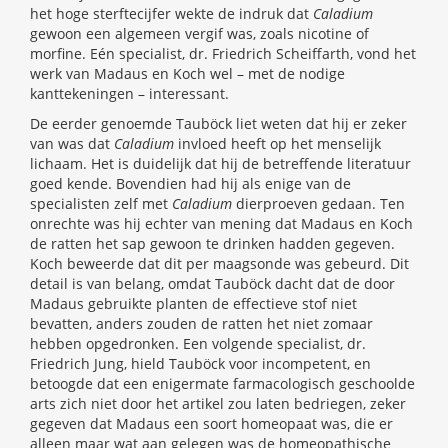
het hoge sterftecijfer wekte de indruk dat
Caladium
gewoon een algemeen vergif was, zoals nicotine of
morfine. Eén specialist, dr. Friedrich Scheiffarth, vond het
werk van Madaus en Koch wel – met de nodige
kanttekeningen – interessant.
De eerder genoemde Tauböck liet weten dat hij er zeker
van was dat
Caladium
invloed heeft op het menselijk
lichaam. Het is duidelijk dat hij de betreffende literatuur
goed kende. Bovendien had hij als enige van de
specialisten zelf met
Caladium
dierproeven gedaan. Ten
onrechte was hij echter van mening dat Madaus en Koch
de ratten het sap gewoon te drinken hadden gegeven.
Koch beweerde dat dit per maagsonde was gebeurd. Dit
detail is van belang, omdat Tauböck dacht dat de door
Madaus gebruikte planten de effectieve stof niet
bevatten, anders zouden de ratten het niet zomaar
hebben opgedronken. Een volgende specialist, dr.
Friedrich Jung, hield Tauböck voor incompetent, en
betoogde dat een enigermate farmacologisch geschoolde
arts zich niet door het artikel zou laten bedriegen, zeker
gegeven dat Madaus een soort homeopaat was, die er
alleen maar wat aan gelegen was de homeopathische