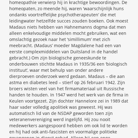
homeopathie verwierp hij in krachtige bewoordingen. De
homeopaten, zo meende hij, waren ‘waarschijnlijk huns
ondanks voortreffelijke psychotherapeuten’ die met
leidingwater hetzelfde succes zouden boeken. Ook moest
Madaus niets hebben van Hahnemanns dogma dat men
alleen enkelvoudige middelen mocht gebruiken, wat een
omslachtig gezoek naar het ‘simillimum’ met zich
meebracht. (Madaus’ moeder Magdalene had een van
eerste complexmiddelen van Duitsland in de handel
gebracht.) Om zijn biologische geneeskunde te
onderbouwen stichtte Madaus in 1935/36 een ‘biologisch
instituut’, waar met behulp van onder andere
dierproeven onderzoek werd gedaan. Madaus – die aan
astma en diabetes leed – stierf op 26 februari 1942. Zijn
broers wisten veel van het firmamateriaal uit Russische
handen te houden. In 1947 werd het werk van de firma in
Keulen voortgezet. Zijn dochter Hannelore zei in 1989 dat
haar vader volledig apolitiek was geweest. Hij was
automatisch lid van de NSDAP geworden toen zijn
veteranenvereniging werd ingelijfd. Hij zou nooit
medewerkers aangespoord hebben om ook lid te worden
en hij had ook anti-fascisten en voormalige politieke
gevangenen in dienst gehad. Alleen bij een enge