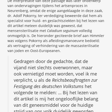
De interpretatie van deze passage was later onderwerp
van ondervragingen tijdens het artsenproces in
Neurenberg, omdat de enige aangeklaagde in deze zaak,
dr. Adolf Pokorny, ter verdediging beweerde dat hem als
specialist voor huid- en geslachtsziekten bij het lezen van
dit artikel meteen duidelijk was geweest, dat
mensensterilisatie met
Caladium seguinum
volledig
onmogelijk is. De hieronder geciteerde brief aan Himmler
was volgens Pokorny als afleidingsmanoeuvre bedoeld;
als vertraging of verhindering van de massasterilisatie
van joden en Oost-Europeanen.
Gedragen door de gedachte, dat de
vijand niet slechts overwonnen, maar
ook vernietigd moet worden, voel ik me
verplicht, u als de
Reichsbeauftragten zur
Festigung des deutschen Volkstums
het
volgende te melden: … Bij het lezen van
dit artikel is mij het ongelooflijke belang
van dit geneesmiddel voor de huidige
strijd van ons volk duidelijk geworden.