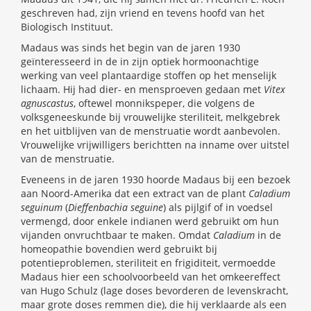
geschreven had, zijn vriend en tevens hoofd van het
Biologisch Instituut.
Madaus was sinds het begin van de jaren 1930
geïnteresseerd in de in zijn optiek hormoonachtige
werking van veel plantaardige stoffen op het menselijk
lichaam. Hij had dier- en mensproeven gedaan met
Vitex
agnuscastus
, oftewel monnikspeper, die volgens de
volksgeneeskunde bij vrouwelijke steriliteit, melkgebrek
en het uitblijven van de menstruatie wordt aanbevolen.
Vrouwelijke vrijwilligers berichtten na inname over uitstel
van de menstruatie.
Eveneens in de jaren 1930 hoorde Madaus bij een bezoek
aan Noord-Amerika dat een extract van de plant
Caladium
seguinum
(
Dieffenbachia seguine
) als pijlgif of in voedsel
vermengd, door enkele indianen werd gebruikt om hun
vijanden onvruchtbaar te maken. Omdat
Caladium
in de
homeopathie bovendien werd gebruikt bij
potentieproblemen, steriliteit en frigiditeit, vermoedde
Madaus hier een schoolvoorbeeld van het omkeereffect
van Hugo Schulz (lage doses bevorderen de levenskracht,
maar grote doses remmen die), die hij verklaarde als een