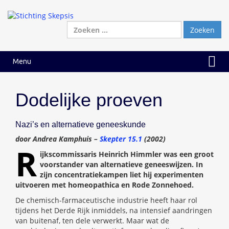
Ga
Ga
naar
naar
inhoud
hoofdmenu
Zoeken
naar:
Menu
Dodelijke proeven
Nazi’s en alternatieve geneeskunde
door Andrea Kamphuis –
Skepter 15.1
(2002)
R
ijkscommissaris Heinrich Himmler was een groot
voorstander van alternatieve geneeswijzen. In
zijn concentratiekampen liet hij experimenten
uitvoeren met homeopathica en Rode Zonnehoed.
De chemisch-farmaceutische industrie heeft haar rol
tijdens het Derde Rijk inmiddels, na intensief aandringen
van buitenaf, ten dele verwerkt. Maar wat de