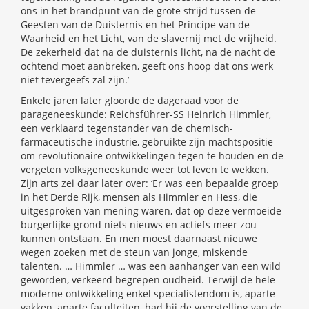
ons in het brandpunt van de grote strijd tussen de
Geesten van de Duisternis en het Principe van de
Waarheid en het Licht, van de slavernij met de vrijheid.
De zekerheid dat na de duisternis licht, na de nacht de
ochtend moet aanbreken, geeft ons hoop dat ons werk
niet tevergeefs zal zijn.’
Enkele jaren later gloorde de dageraad voor de
parageneeskunde: Reichsführer-SS Heinrich Himmler,
een verklaard tegenstander van de chemisch-
farmaceutische industrie, gebruikte zijn machtspositie
om revolutionaire ontwikkelingen tegen te houden en de
vergeten volksgeneeskunde weer tot leven te wekken.
Zijn arts zei daar later over: ‘Er was een bepaalde groep
in het Derde Rijk, mensen als Himmler en Hess, die
uitgesproken van mening waren, dat op deze vermoeide
burgerlijke grond niets nieuws en actiefs meer zou
kunnen ontstaan. En men moest daarnaast nieuwe
wegen zoeken met de steun van jonge, miskende
talenten. … Himmler … was een aanhanger van een wild
geworden, verkeerd begrepen oudheid. Terwijl de hele
moderne ontwikkeling enkel specialistendom is, aparte
vakken, aparte faculteiten, had hij de voorstelling van de