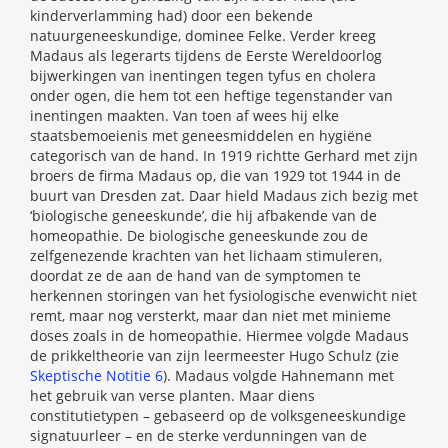
kinderverlamming had) door een bekende
natuurgeneeskundige, dominee Felke. Verder kreeg
Madaus als legerarts tijdens de Eerste Wereldoorlog
bijwerkingen van inentingen tegen tyfus en cholera
onder ogen, die hem tot een heftige tegenstander van
inentingen maakten. Van toen af wees hij elke
staatsbemoeienis met geneesmiddelen en hygiëne
categorisch van de hand. In 1919 richtte Gerhard met zijn
broers de firma Madaus op, die van 1929 tot 1944 in de
buurt van Dresden zat. Daar hield Madaus zich bezig met
‘biologische geneeskunde’, die hij afbakende van de
homeopathie. De biologische geneeskunde zou de
zelfgenezende krachten van het lichaam stimuleren,
doordat ze de aan de hand van de symptomen te
herkennen storingen van het fysiologische evenwicht niet
remt, maar nog versterkt, maar dan niet met minieme
doses zoals in de homeopathie. Hiermee volgde Madaus
de prikkeltheorie van zijn leermeester Hugo Schulz (zie
Skeptische Notitie 6
). Madaus volgde Hahnemann met
het gebruik van verse planten. Maar diens
constitutietypen – gebaseerd op de volksgeneeskundige
signatuurleer – en de sterke verdunningen van de