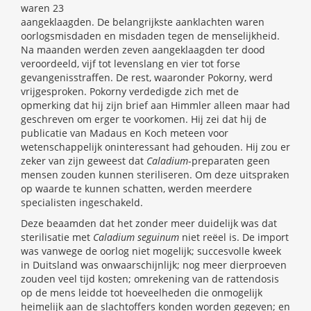
waren 23
aangeklaagden. De belangrijkste aanklachten waren
oorlogsmisdaden en misdaden tegen de menselijkheid.
Na maanden werden zeven aangeklaagden ter dood
veroordeeld, vijf tot levenslang en vier tot forse
gevangenisstraffen. De rest, waaronder Pokorny, werd
vrijgesproken. Pokorny verdedigde zich met de
opmerking dat hij zijn brief aan Himmler alleen maar had
geschreven om erger te voorkomen. Hij zei dat hij de
publicatie van Madaus en Koch meteen voor
wetenschappelijk oninteressant had gehouden. Hij zou er
zeker van zijn geweest dat
Caladium
-preparaten geen
mensen zouden kunnen steriliseren. Om deze uitspraken
op waarde te kunnen schatten, werden meerdere
specialisten ingeschakeld.
Deze beaamden dat het zonder meer duidelijk was dat
sterilisatie met
Caladium seguinum
niet reëel is. De import
was vanwege de oorlog niet mogelijk; succesvolle kweek
in Duitsland was onwaarschijnlijk; nog meer dierproeven
zouden veel tijd kosten; omrekening van de rattendosis
op de mens leidde tot hoeveelheden die onmogelijk
heimelijk aan de slachtoffers konden worden gegeven; en