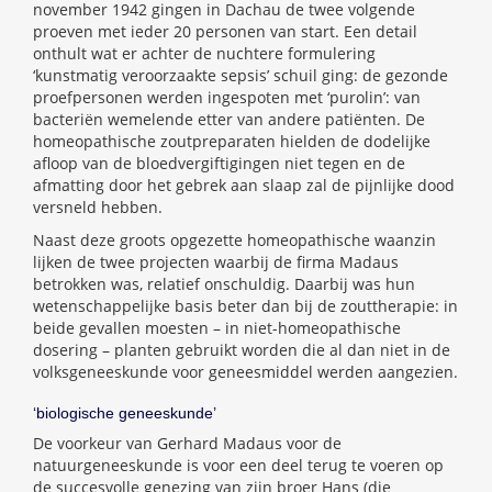
november 1942 gingen in Dachau de twee volgende
proeven met ieder 20 personen van start. Een detail
onthult wat er achter de nuchtere formulering
‘kunstmatig veroorzaakte sepsis’ schuil ging: de gezonde
proefpersonen werden ingespoten met ‘purolin’: van
bacteriën wemelende etter van andere patiënten. De
homeopathische zoutpreparaten hielden de dodelijke
afloop van de bloedvergiftigingen niet tegen en de
afmatting door het gebrek aan slaap zal de pijnlijke dood
versneld hebben.
Naast deze groots opgezette homeopathische waanzin
lijken de twee projecten waarbij de firma Madaus
betrokken was, relatief onschuldig. Daarbij was hun
wetenschappelijke basis beter dan bij de zouttherapie: in
beide gevallen moesten – in niet-homeopathische
dosering – planten gebruikt worden die al dan niet in de
volksgeneeskunde voor geneesmiddel werden aangezien.
‘biologische geneeskunde’
De voorkeur van Gerhard Madaus voor de
natuurgeneeskunde is voor een deel terug te voeren op
de succesvolle genezing van zijn broer Hans (die