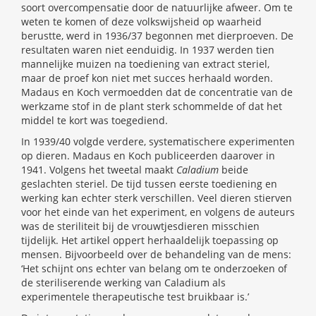
soort overcompensatie door de natuurlijke afweer. Om te
weten te komen of deze volkswijsheid op waarheid
berustte, werd in 1936/37 begonnen met dierproeven. De
resultaten waren niet eenduidig. In 1937 werden tien
mannelijke muizen na toediening van extract steriel,
maar de proef kon niet met succes herhaald worden.
Madaus en Koch vermoedden dat de concentratie van de
werkzame stof in de plant sterk schommelde of dat het
middel te kort was toegediend.
In 1939/40 volgde verdere, systematischere experimenten
op dieren. Madaus en Koch publiceerden daarover in
1941. Volgens het tweetal maakt
Caladium
beide
geslachten steriel. De tijd tussen eerste toediening en
werking kan echter sterk verschillen. Veel dieren stierven
voor het einde van het experiment, en volgens de auteurs
was de steriliteit bij de vrouwtjesdieren misschien
tijdelijk. Het artikel oppert herhaaldelijk toepassing op
mensen. Bijvoorbeeld over de behandeling van de mens:
‘Het schijnt ons echter van belang om te onderzoeken of
de steriliserende werking van Caladium als
experimentele therapeutische test bruikbaar is.’