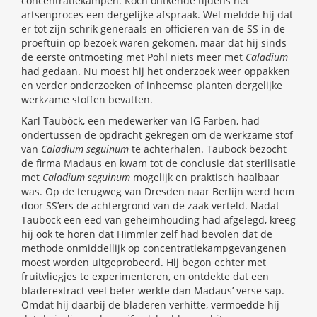
concentratiekampen. Koch ontkende tijdens het
artsenproces een dergelijke afspraak. Wel meldde hij dat
er tot zijn schrik generaals en officieren van de SS in de
proeftuin op bezoek waren gekomen, maar dat hij sinds
de eerste ontmoeting met Pohl niets meer met
Caladium
had gedaan. Nu moest hij het onderzoek weer oppakken
en verder onderzoeken of inheemse planten dergelijke
werkzame stoffen bevatten.
Karl Tauböck, een medewerker van IG Farben, had
ondertussen de opdracht gekregen om de werkzame stof
van
Caladium seguinum
te achterhalen. Tauböck bezocht
de firma Madaus en kwam tot de conclusie dat sterilisatie
met
Caladium seguinum
mogelijk en praktisch haalbaar
was. Op de terugweg van Dresden naar Berlijn werd hem
door SS’ers de achtergrond van de zaak verteld. Nadat
Tauböck een eed van geheimhouding had afgelegd, kreeg
hij ook te horen dat Himmler zelf had bevolen dat de
methode onmiddellijk op concentratiekampgevangenen
moest worden uitgeprobeerd. Hij begon echter met
fruitvliegjes te experimenteren, en ontdekte dat een
bladerextract veel beter werkte dan Madaus’ verse sap.
Omdat hij daarbij de bladeren verhitte, vermoedde hij