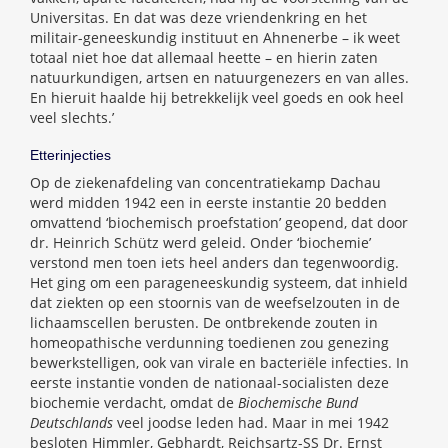
Universitas. En dat was deze vriendenkring en het
militair-geneeskundig instituut en Ahnenerbe – ik weet
totaal niet hoe dat allemaal heette – en hierin zaten
natuurkundigen, artsen en natuurgenezers en van alles.
En hieruit haalde hij betrekkelijk veel goeds en ook heel
veel slechts.’
Etterinjecties
Op de ziekenafdeling van concentratiekamp Dachau
werd midden 1942 een in eerste instantie 20 bedden
omvattend ‘biochemisch proefstation’ geopend, dat door
dr. Heinrich Schütz werd geleid. Onder ‘biochemie’
verstond men toen iets heel anders dan tegenwoordig.
Het ging om een parageneeskundig systeem, dat inhield
dat ziekten op een stoornis van de weefselzouten in de
lichaamscellen berusten. De ontbrekende zouten in
homeopathische verdunning toedienen zou genezing
bewerkstelligen, ook van virale en bacteriële infecties. In
eerste instantie vonden de nationaal-socialisten deze
biochemie verdacht, omdat de
Biochemische Bund
Deutschlands
veel joodse leden had. Maar in mei 1942
besloten Himmler, Gebhardt, Reichsartz-SS Dr. Ernst