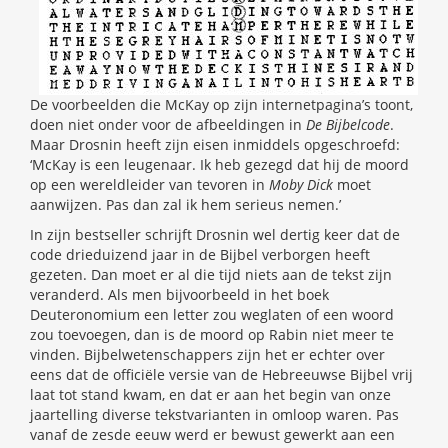
De voorbeelden die McKay op zijn internetpagina’s toont,
doen niet onder voor de afbeeldingen in
De Bijbelcode
.
Maar Drosnin heeft zijn eisen inmiddels opgeschroefd:
‘McKay is een leugenaar. Ik heb gezegd dat hij de moord
op een wereldleider van tevoren in
Moby Dick
moet
aanwijzen. Pas dan zal ik hem serieus nemen.’
In zijn bestseller schrijft Drosnin wel dertig keer dat de
code drieduizend jaar in de Bijbel verborgen heeft
gezeten. Dan moet er al die tijd niets aan de tekst zijn
veranderd. Als men bijvoorbeeld in het boek
Deuteronomium een letter zou weglaten of een woord
zou toevoegen, dan is de moord op Rabin niet meer te
vinden. Bijbelwetenschappers zijn het er echter over
eens dat de officiële versie van de Hebreeuwse Bijbel vrij
laat tot stand kwam, en dat er aan het begin van onze
jaartelling diverse tekstvarianten in omloop waren. Pas
vanaf de zesde eeuw werd er bewust gewerkt aan een