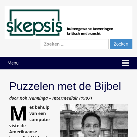
Ga
Ga
naar
naar
inhoud
hoofdmenu
Zoeken
naar:
Menu
Puzzelen met de Bijbel
door Rob Nanninga – Intermediair (1997)
M
et behulp
van een
computer
viste de
Amerikaanse