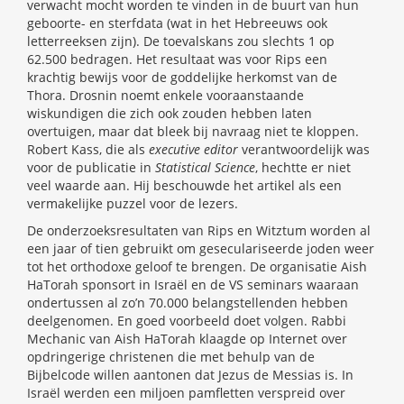
verwacht mocht worden te vinden in de buurt van hun
geboorte- en sterfdata (wat in het Hebreeuws ook
letterreeksen zijn). De toevalskans zou slechts 1 op
62.500 bedragen. Het resultaat was voor Rips een
krachtig bewijs voor de goddelijke herkomst van de
Thora. Drosnin noemt enkele vooraanstaande
wiskundigen die zich ook zouden hebben laten
overtuigen, maar dat bleek bij navraag niet te kloppen.
Robert Kass, die als
executive editor
verantwoordelijk was
voor de publicatie in
Statistical Science
, hechtte er niet
veel waarde aan. Hij beschouwde het artikel als een
vermakelijke puzzel voor de lezers.
De onderzoeksresultaten van Rips en Witztum worden al
een jaar of tien gebruikt om geseculariseerde joden weer
tot het orthodoxe geloof te brengen. De organisatie Aish
HaTorah sponsort in Israël en de VS seminars waaraan
ondertussen al zo’n 70.000 belangstellenden hebben
deelgenomen. En goed voorbeeld doet volgen. Rabbi
Mechanic van Aish HaTorah klaagde op Internet over
opdringerige christenen die met behulp van de
Bijbelcode willen aantonen dat Jezus de Messias is. In
Israël werden een miljoen pamfletten verspreid over