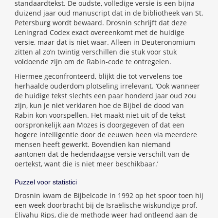
standaardtekst. De oudste, volledige versie is een bijna
duizend jaar oud manuscript dat in de bibliotheek van St.
Petersburg wordt bewaard. Drosnin schrijft dat deze
Leningrad Codex exact overeenkomt met de huidige
versie, maar dat is niet waar. Alleen in Deuteronomium
zitten al zo’n twintig verschillen die stuk voor stuk
voldoende zijn om de Rabin-code te ontregelen.
Hiermee geconfronteerd, blijkt die tot vervelens toe
herhaalde ouderdom plotseling irrelevant. ‘Ook wanneer
de huidige tekst slechts een paar honderd jaar oud zou
zijn, kun je niet verklaren hoe de Bijbel de dood van
Rabin kon voorspellen. Het maakt niet uit of de tekst
oorspronkelijk aan Mozes is doorgegeven of dat een
hogere intelligentie door de eeuwen heen via meerdere
mensen heeft gewerkt. Bovendien kan niemand
aantonen dat de hedendaagse versie verschilt van de
oertekst, want die is niet meer beschikbaar.’
Puzzel voor statistici
Drosnin kwam de Bijbelcode in 1992 op het spoor toen hij
een week doorbracht bij de Israëlische wiskundige prof.
Eliyahu Rips, die de methode weer had ontleend aan de