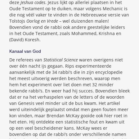
deze
Jeshua codes
. Jezus lijkt op allerlei plaatsen in het
Oude Testament op te duiken, maar volgens Mechanic is
die nog véél vaker te vinden in de Hebreeuwse versie van
Tolstojs
Oorlog en Vrede
– wel duizenden malen!
Bovendien vond de rabbi ook andere geestelijke leiders
in het Oude Testament, zoals Mohammed, Krishna en
(David) Koresh.
Kanaal van God
De referees van
Statistical Science
waren overigens niet
over één nacht ijs gegaan. Rips experimenteerde
aanvankelijk met de 34 rabbi’s die in zijn encyclopedie
het meest uitvoerig werden beschreven, waarop men
hem het experiment over liet doen met 32 minder
bekende rabbi’s. En weer had hij succes. Bovendien bleek
dat er na het verhaspelen van de letters of de woorden
van Genesis veel minder uit de bus kwam. Het artikel
werd uiteindelijk geplaatst omdat men geen fouten meer
kon vinden, maar Brendan McKay gooide ook hier roet in
het eten. Hij ontdekte een statistische fout en kwam uit
op een veel bescheidener kans. McKay wees er
bovendien op dat de rabbi’s onder verschillende namen