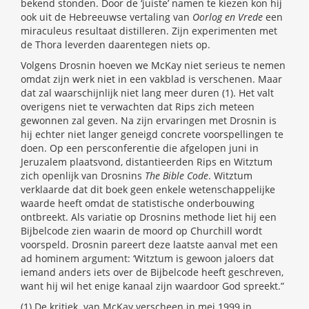
bekend stonden. Door de ‘juiste’ namen te kiezen kon hij
ook uit de Hebreeuwse vertaling van
Oorlog en Vrede
een
miraculeus resultaat distilleren. Zijn experimenten met
de Thora leverden daarentegen niets op.
Volgens Drosnin hoeven we McKay niet serieus te nemen
omdat zijn werk niet in een vakblad is verschenen. Maar
dat zal waarschijnlijk niet lang meer duren (1). Het valt
overigens niet te verwachten dat Rips zich meteen
gewonnen zal geven. Na zijn ervaringen met Drosnin is
hij echter niet langer geneigd concrete voorspellingen te
doen. Op een persconferentie die afgelopen juni in
Jeruzalem plaatsvond, distantieerden Rips en Witztum
zich openlijk van Drosnins
The Bible Code
. Witztum
verklaarde dat dit boek geen enkele wetenschappelijke
waarde heeft omdat de statistische onderbouwing
ontbreekt. Als variatie op Drosnins methode liet hij een
Bijbelcode zien waarin de moord op Churchill wordt
voorspeld. Drosnin pareert deze laatste aanval met een
ad hominem argument: ‘Witztum is gewoon jaloers dat
iemand anders iets over de Bijbelcode heeft geschreven,
want hij wil het enige kanaal zijn waardoor God spreekt.”
(1) De kritiek van McKay verscheen in mei 1999 in