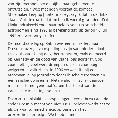
van zijn methode om de Bijbel haar geheimen te
ontfutselen. ‘Twee maanden voordat de komeet
Shoemaker-Levy op Jupiter insloeg, zag ik dat in de Bijbel
staan. Ook de exacte datum heb ik vooraf gevonden.’ Dat
klinkt indrukwekkend, maar helaas voor Drosnin hadden
astronomen eind 1993 al berekend dat Jupiter op 16 juli
1994 zou worden getroffen.
De moordaanslag op Rabin was een voltreffer, maar
Drosnins overige voorspellingen zijn van minder allooi.
Meestal ‘ontdekt’ hij de gebeurtenissen, zoals de moord
op Kennedy en de dood van Diana, pas achteraf. Ook
voorspelt hij veel wereldrampen die zich voorlopig
weigeren te voltrekken. In 1996 verwachtte hij een
atoomaanval op Jeruzalem door Libische terroristen en
een aanslag op premier Netanyahu. Hij sprak daarover
meermaals met generaal Yatom, het hoofd van de
Israëlische inlichtingendienst.
Doen zulke mislukte voorspellingen geen afbreuk aan de
code? Drosnin meent van niet: ‘De Bijbelcode werkt net zo
als de kwantummechanica, op basis van het
onzekerheidsprincipe. We hebben met