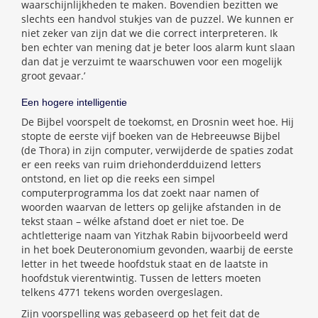
waarschijnlijkheden te maken. Bovendien bezitten we
slechts een handvol stukjes van de puzzel. We kunnen er
niet zeker van zijn dat we die correct interpreteren. Ik
ben echter van mening dat je beter loos alarm kunt slaan
dan dat je verzuimt te waarschuwen voor een mogelijk
groot gevaar.’
Een hogere intelligentie
De Bijbel voorspelt de toekomst, en Drosnin weet hoe. Hij
stopte de eerste vijf boeken van de Hebreeuwse Bijbel
(de Thora) in zijn computer, verwijderde de spaties zodat
er een reeks van ruim driehonderdduizend letters
ontstond, en liet op die reeks een simpel
computerprogramma los dat zoekt naar namen of
woorden waarvan de letters op gelijke afstanden in de
tekst staan – wélke afstand doet er niet toe. De
achtletterige naam van Yitzhak Rabin bijvoorbeeld werd
in het boek Deuteronomium gevonden, waarbij de eerste
letter in het tweede hoofdstuk staat en de laatste in
hoofdstuk vierentwintig. Tussen de letters moeten
telkens 4771 tekens worden overgeslagen.
Zijn voorspelling was gebaseerd op het feit dat de