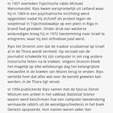
in 1957 overleden Tsjechische rabbi Michael
Weissmandel. Rips kwam oorspronkelijk uit Letland waar
hij in 1969 in een psychiatrische inrichting werd
opgesloten nadat hij zichzelf als protest tegen de
sovjetinval in Tsjechoslowakije op een plein in Riga in
brand had gestoken. Onder druk van westerse
wiskundigen kreeg hij in 1972 toestemming naar Israël te
emigreren, waar hij een orthodoxe jood werd.
Rips liet Drosnin zien dat de Iraakse scudaanval op Israël
al in de Thora wordt vermeld. Op verzoek van de
journalist schakelde hij zijn computer in om nog andere
historische feiten na te trekken. Volgens Drosnin bleek
het mogelijk op elke willekeurige dag het belangrijkste
nieuwsfeit in de boeken van Mozes terug te vinden. Rips
vertelde hem dat alles wat over de wereld geweten kan
worden, in de Thora ligt vervat.
In 1994 publiceerde Rips samen met de fysicus Doron
Witztum een artikel in het vakblad
Statistical Science
waarin werd beschreven hoe een computer tweeëndertig
vermaarde rabbi’s uit de wereldgeschiedenis in het boek
Genesis opspoorde. Hun namen waren vaker dan