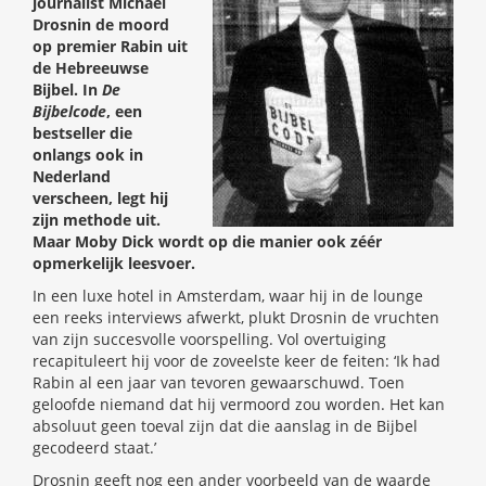
journalist Michael
Drosnin de moord
op premier Rabin uit
de Hebreeuwse
Bijbel. In
De
Bijbelcode
, een
bestseller die
onlangs ook in
Nederland
verscheen, legt hij
zijn methode uit.
Maar Moby Dick wordt op die manier ook zéér
opmerkelijk leesvoer.
In een luxe hotel in Amsterdam, waar hij in de lounge
een reeks interviews afwerkt, plukt Drosnin de vruchten
van zijn succesvolle voorspelling. Vol overtuiging
recapituleert hij voor de zoveelste keer de feiten: ‘Ik had
Rabin al een jaar van tevoren gewaarschuwd. Toen
geloofde niemand dat hij vermoord zou worden. Het kan
absoluut geen toeval zijn dat die aanslag in de Bijbel
gecodeerd staat.’
Drosnin geeft nog een ander voorbeeld van de waarde