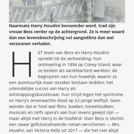
Naarmate Harry Houdini beroemder werd, trad zijn
vrouw Bess verder op de achtergrond. Ze is meer waard
dan een levensbeschrijving vol aangedikte dan wel
H
verzonnen verhalen.
ET leven van Bess en Harry Houdini
spreekt tot de verbeelding: hun
ontmoeting in 1894 op Coney Island, waar
ze beiden als variétéartiest werkten; de
beginjaren van hun huwelijk, waarin ze
een avontuurlijk maar onzeker bestaan leidden; het
uiteindelijke succes van Harry als
ontsnappingskunstenaar; hun strijd tegen het spiritisme,
en Harry’s onverwachte dood op 52-jarige leeftijd. Geen
wonder dat er heel wat films, boeken, toneelstukken,
musicals en zelfs opera’s aan hun levens gewijd zijn —
maar altijd met Harry in de hoofdrol. Over Bess is slechts
een zwaar gefictionaliseerde roman verschenen —
Mrs.
Houdini
, van Victoria Kelly uit 2017 — die het niet altijd