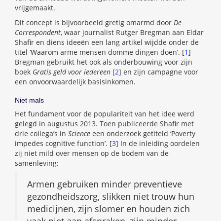
vrijgemaakt.
Dit concept is bijvoorbeeld gretig omarmd door
De
Correspondent
, waar journalist Rutger Bregman aan Eldar
Shafir en diens ideeën een lang artikel wijdde onder de
titel ‘Waarom arme mensen domme dingen doen’. [
1
]
Bregman gebruikt het ook als onderbouwing voor zijn
boek
Gratis geld voor iedereen
[
2
] en zijn campagne voor
een onvoorwaardelijk basisinkomen.
Niet mals
Het fundament voor de populariteit van het idee werd
gelegd in augustus 2013. Toen publiceerde Shafir met
drie collega’s in
Science
een onderzoek getiteld ‘Poverty
impedes cognitive function’. [
3
] In de inleiding oordelen
zij niet mild over mensen op de bodem van de
samenleving:
Armen gebruiken minder preventieve
gezondheidszorg, slikken niet trouw hun
medicijnen, zijn slomer en houden zich