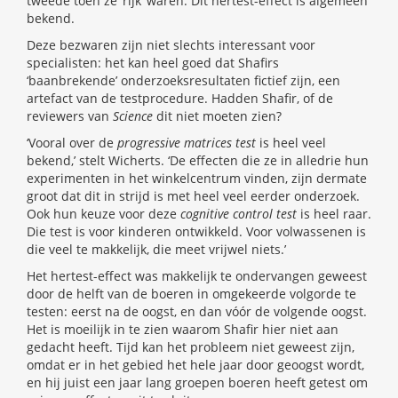
tweede toen ze ‘rijk’ waren. Dit hertest-effect is algemeen
bekend.
Deze bezwaren zijn niet slechts interessant voor
specialisten: het kan heel goed dat Shafirs
‘baanbrekende’ onderzoeksresultaten fictief zijn, een
artefact van de testprocedure. Hadden Shafir, of de
reviewers van
Science
dit niet moeten zien?
‘Vooral over de
progressive matrices test
is heel veel
bekend,’ stelt Wicherts. ‘De effecten die ze in alledrie hun
experimenten in het winkelcentrum vinden, zijn dermate
groot dat dit in strijd is met heel veel eerder onderzoek.
Ook hun keuze voor deze
cognitive control test
is heel raar.
Die test is voor kinderen ontwikkeld. Voor volwassenen is
die veel te makkelijk, die meet vrijwel niets.’
Het hertest-effect was makkelijk te ondervangen geweest
door de helft van de boeren in omgekeerde volgorde te
testen: eerst na de oogst, en dan vóór de volgende oogst.
Het is moeilijk in te zien waarom Shafir hier niet aan
gedacht heeft. Tijd kan het probleem niet geweest zijn,
omdat er in het gebied het hele jaar door geoogst wordt,
en hij juist een jaar lang groepen boeren heeft getest om