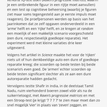
je een ontbrekende figuur in een rijtje moet aanvullen)
en een test op cognitieve beheersing (waarbij je figuren
ziet maar soms tegengesteld aan je eerste impuls moet
reageren). De proefpersonen werden op basis van het
jaarinkomen dat ze zelf opgaven onderverdeeld in een
‘arme’ helft en een ‘rijke’ helft, en ze kregen
at random
een moeilijk of een makkelijk scenario voorgeschoteld
(een dure, respectievelijk goedkope reparatie). Het
experiment werd met kleine variaties drie keer
uitgevoerd.
Volgens het artikel in
Science
maakte het voor de ‘rijken’
niets uit of hun denkbeeldige auto een dure of goedkope
reparatie kreeg; die scoorden op beide testen bij beide
scenario’s even goed. De ‘armen’ echter scoorden op
beide testen significant slechter als ze aan een dure
autoreparatie hadden gedacht.
Vervolgens testte Shafir in India, in de deelstaat Tamil
Nadu, ruim vierhonderd boeren zowel vóór als na de
suikerrietoogst, met
Raven’s progressive matrices
en met
een Stroop-test (je krijgt ‘7 7 7 7’ te zien maar moet dan zo
snel mogelijk ‘vier’ in plaats van ‘zeven’ zeggen, en