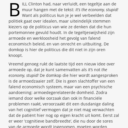
B
ILL Clinton had, naar verluidt, een tegeltje aan de
muur hangen met de tekst:
It’s the economy, stupid!
Want als politicus kun je je wel verbeelden dat
politiek gaat over idealen, maar uiteindelijk stemmen
kiezers op de politicus van wie ze denken dat die hun
portemonnee gevuld houdt. In de tegeltjeswijsheid zijn
armoede en werkloosheid het gevolg van falend
economisch beleid, en van onrecht en uitbuiting. De
domkop is hier de politicus die dit niet in zijn oren
knoopt.
Vreemd genoeg rukt de laatste tijd een nieuw idee over
armoede op, dat je kunt samenvatten als
It’s
not
the
economy, stupid!
De domkop die hier wordt aangesproken
is de armoedzaaier zelf. Die is geen slachtoffer van een
falend economisch systeem, maar van een psychische
aandoening: armoedegerelateerde domheid. Zodra
iemand door welke oorzaak dan ook in financiële
problemen raakt, veroorzaakt dit een dusdanige daling
van het cognitief vermogen dat je niet mag verwachten
dat de patiënt hier nog op eigen kracht uit komt. Eerst zal
er weer ‘cognitieve bandbreedte’, die nu door de sores
van de armoede wordt ingenomen, moeten worden