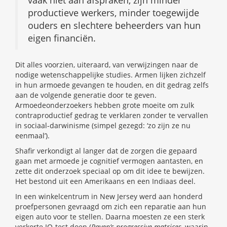
vaak niet aan afspraken, zijn minder
productieve werkers, minder toegewijde
ouders en slechtere beheerders van hun
eigen financiën.
Dit alles voorzien, uiteraard, van verwijzingen naar de
nodige wetenschappelijke studies. Armen lijken zichzelf
in hun armoede gevangen te houden, en dit gedrag zelfs
aan de volgende generatie door te geven.
Armoedeonderzoekers hebben grote moeite om zulk
contraproductief gedrag te verklaren zonder te vervallen
in sociaal-darwinisme (simpel gezegd: ‘zo zijn ze nu
eenmaal’).
Shafir verkondigt al langer dat de zorgen die gepaard
gaan met armoede je cognitief vermogen aantasten, en
zette dit onderzoek speciaal op om dit idee te bewijzen.
Het bestond uit een Amerikaans en een Indiaas deel.
In een winkelcentrum in New Jersey werd aan honderd
proefpersonen gevraagd om zich een reparatie aan hun
eigen auto voor te stellen. Daarna moesten ze een sterk
verkorte IQ-test doen (
Raven’s progressive matrices
, waarin