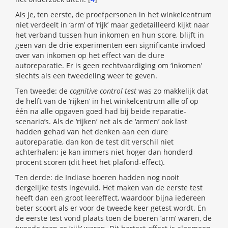
Als je, ten eerste, de proefpersonen in het winkelcentrum
niet verdeelt in ‘arm’ of ‘rijk’ maar gedetailleerd kijkt naar
het verband tussen hun inkomen en hun score, blijft in
geen van de drie experimenten een significante invloed
over van inkomen op het effect van de dure
autoreparatie. Er is geen rechtvaardiging om ‘inkomen’
slechts als een tweedeling weer te geven.
Ten tweede: de
cognitive control test
was zo makkelijk dat
de helft van de ‘rijken’ in het winkelcentrum alle of op
één na alle opgaven goed had bij beide reparatie-
scenario’s. Als de ‘rijken’ net als de ‘armen’ ook last
hadden gehad van het denken aan een dure
autoreparatie, dan kon de test dit verschil niet
achterhalen; je kan immers niet hoger dan honderd
procent scoren (dit heet het plafond-effect).
Ten derde: de Indiase boeren hadden nog nooit
dergelijke tests ingevuld. Het maken van de eerste test
heeft dan een groot leereffect, waardoor bijna iedereen
beter scoort als er voor de tweede keer getest wordt. En
de eerste test vond plaats toen de boeren ‘arm’ waren, de