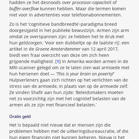
hadden ze het desnoods over
processor-capaciteit
of
buffer-overflow
kunnen hebben. Maar die termen komen
niet voor in advertenties voor telefoonabonnementen.
Zo is het ‘cognitieve bandbreedte’-paradigma breed
doorgesijpeld in het publieke bewustzijn. Armen zijn arm
omdat ze overspannen zijn: ze hebben het te druk met
hun geldzorgen. ‘Voor een dubbeltje op de laatste rij’, een
artikel in de
Groene Amsterdammer
van 12 april 2017,
biedt een fraai overzicht van deze om zich heen
grijpende malligheid. [
9
] In Amerika worden armen in de
MRI-scanner gelegd om ze te laten zien wat armoede met
hun hersenen doet — ‘
This is your brain on poverty!
’
Hulpverleners gaan zich richten op het verlichten van de
stress van de armoede, in plaats van op de armoede zelf.
Ze vinden Shafir aan hun zijde: ‘Beleidsmakers moeten
net zo voorzichtig zijn met het cognitief belasten van de
armen als ze zijn met financieel belasten.’
Gratis geld
Het is bepaald niet nieuw dat er mensen zijn die
problemen hebben met de uitkeringsbureaucratie, of die
hun eigen financiën niet kunnen beheren. Nieuw is het