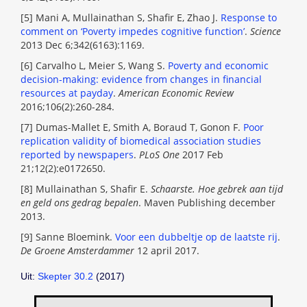
[
5] Mani A, Mullainathan S, Shafir E, Zhao J.
Response to
comment on ‘Poverty impedes cognitive function’
.
Science
2013 Dec 6;342(6163):1169.
[
6] Carvalho L, Meier S, Wang S.
Poverty and economic
decision-making: evidence from changes in financial
resources at payday
.
American Economic Review
2016;106(2):260-284.
[
7] Dumas-Mallet E, Smith A, Boraud T, Gonon F.
Poor
replication validity of biomedical association studies
reported by newspapers
.
PLoS One
2017 Feb
21;12(2):e0172650.
[
8] Mullainathan S, Shafir E.
Schaarste. Hoe gebrek aan tijd
en geld ons gedrag bepalen
. Maven Publishing december
2013.
[
9] Sanne Bloemink.
Voor een dubbeltje op de laatste rij
.
De Groene Amsterdammer
12 april 2017.
Uit:
Skepter 30.2
(2017)