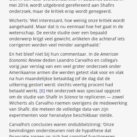
mei 2014, wordt uitgebreid gerefereerd aan Shafirs
onderzoek, maar de kritiek erop wordt genegeerd.
Wicherts: ‘Wel interessant, hoe weinig onze kritiek wordt
aangehaald. Maar dat is nu eenmaal hoe het gaat in de
wetenschap. De eerste studie over een bepaald
onderwerp krijgt veel gewicht, artikelen die achteraf iets
corrigeren worden veel minder aangehaald.’
En het bleef niet bij hun commentaar. In de
American
Economic Review
deden Leandro Carvalho en collega’s
vorig jaar verslag van een veel groter onderzoek onder
Amerikaanse armen die werden getest vlak voor en vlak
na hun maandelijkse betaaldag (of de dag dat de
uitkering gestort werd; slechts veertig procent had
betaald werk). [
6
] Het onderzoek was speciaal opgezet
om de studie van Shafir in
Science
te repliceren — zowel
Wicherts als Carvalho roemen overigens de medewerking
van Shafir, die meteen de volledige data van zijn
experimenten voor heranalyse beschikbaar stelde.
Carvalho’s conclusies waren ondubbelzinnig: ‘Onze
bevindingen ondersteunen niet de hypothese dat
financiële zorgen op zich het cognitief functioneren