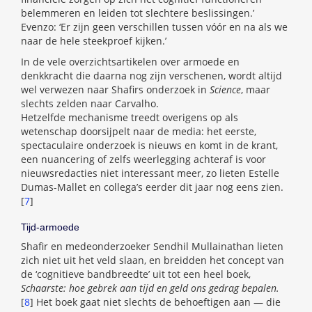
belemmeren en leiden tot slechtere beslissingen.’
Evenzo: ‘Er zijn geen verschillen tussen vóór en na als we
naar de hele steekproef kijken.’
In de vele overzichtsartikelen over armoede en
denkkracht die daarna nog zijn verschenen, wordt altijd
wel verwezen naar Shafirs onderzoek in
Science
, maar
slechts zelden naar Carvalho.
Hetzelfde mechanisme treedt overigens op als
wetenschap doorsijpelt naar de media: het eerste,
spectaculaire onderzoek is nieuws en komt in de krant,
een nuancering of zelfs weerlegging achteraf is voor
nieuwsredacties niet interessant meer, zo lieten Estelle
Dumas-Mallet en collega’s eerder dit jaar nog eens zien.
[
7
]
Tijd-armoede
Shafir en medeonderzoeker Sendhil Mullainathan lieten
zich niet uit het veld slaan, en breidden het concept van
de ‘cognitieve bandbreedte’ uit tot een heel boek,
Schaarste: hoe gebrek aan tijd en geld ons gedrag bepalen.
[
8
] Het boek gaat niet slechts de behoeftigen aan — die