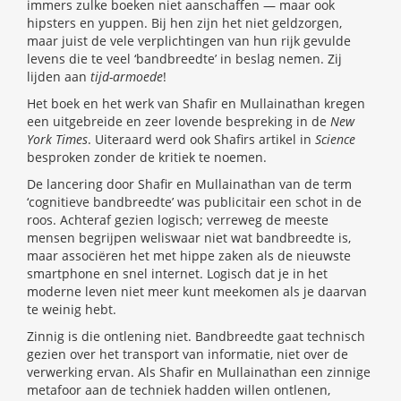
immers zulke boeken niet aanschaffen — maar ook
hipsters en yuppen. Bij hen zijn het niet geldzorgen,
maar juist de vele verplichtingen van hun rijk gevulde
levens die te veel ‘bandbreedte’ in beslag nemen. Zij
lijden aan
tijd-armoede
!
Het boek en het werk van Shafir en Mullainathan kregen
een uitgebreide en zeer lovende bespreking in de
New
York Times
. Uiteraard werd ook Shafirs artikel in
Science
besproken zonder de kritiek te noemen.
De lancering door Shafir en Mullainathan van de term
‘cognitieve bandbreedte’ was publicitair een schot in de
roos. Achteraf gezien logisch; verreweg de meeste
mensen begrijpen weliswaar niet wat bandbreedte is,
maar associëren het met hippe zaken als de nieuwste
smartphone en snel internet. Logisch dat je in het
moderne leven niet meer kunt meekomen als je daarvan
te weinig hebt.
Zinnig is die ontlening niet. Bandbreedte gaat technisch
gezien over het transport van informatie, niet over de
verwerking ervan. Als Shafir en Mullainathan een zinnige
metafoor aan de techniek hadden willen ontlenen,