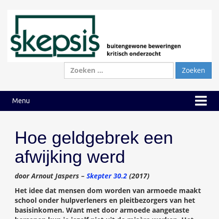
Ga
Ga
naar
naar
inhoud
hoofdmenu
Zoeken
naar:
Menu
Hoe geldgebrek een
afwijking werd
door Arnout Jaspers –
Skepter 30.2
(2017)
Het idee dat mensen dom worden van armoede maakt
school onder hulpverleners en pleitbezorgers van het
basisinkomen. Want met door armoede aangetaste