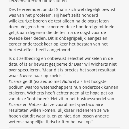
seizoenseffecten uit te sluiten.
Des te vreemder, omdat Shafir zich wel degelijk bewust
was van het probleem. Hij heeft zelfs honderd
willekeurige boeren de test alleen na de oogst laten
doen. Volgens hem scoorden deze honderd gemiddeld
gelijk aan degenen die de test na de oogst voor de
tweede keer deden. Dit is onbegrijpelijk, aangezien
eerder onderzoek keer op keer het bestaan van het
hertest-effect heeft aangetoond.
Is dit zelfbedrog en onbewust selectief winkelen in de
data, of is er bewust gesjoemeld? Daar wil Wicherts niet
over speculeren. ‘Maar dit is precies het soort resultaat
waar
Science
naar op zoek is.’
Science
geldt (ex aequo met
Nature
) als het hoogste
podium waarop wetenschappers hun onderzoek kunnen
etaleren. Wicherts heeft echter geen al te hoge pet op
van deze ‘topbladen’: ‘Het zit in het businessmodel van
Science
en
Nature
dat ze vooral met spectaculaire
resultaten willen komen. Blijkbaar redeneren ze ‘we
hopen dat dit waar is, en zo niet, dan lossen andere
wetenschappelijke tijdschriften het wel op’.’