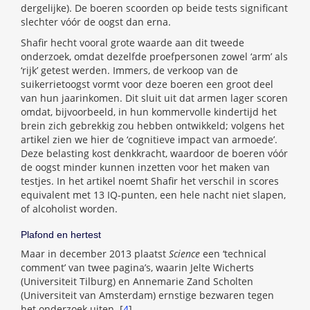
dergelijke). De boeren scoorden op beide tests significant
slechter vóór de oogst dan erna.
Shafir hecht vooral grote waarde aan dit tweede
onderzoek, omdat dezelfde proefpersonen zowel ‘arm’ als
‘rijk’ getest werden. Immers, de verkoop van de
suikerrietoogst vormt voor deze boeren een groot deel
van hun jaarinkomen. Dit sluit uit dat armen lager scoren
omdat, bijvoorbeeld, in hun kommervolle kindertijd het
brein zich gebrekkig zou hebben ontwikkeld; volgens het
artikel zien we hier de ‘cognitieve impact van armoede’.
Deze belasting kost denkkracht, waardoor de boeren vóór
de oogst minder kunnen inzetten voor het maken van
testjes. In het artikel noemt Shafir het verschil in scores
equivalent met 13 IQ-punten, een hele nacht niet slapen,
of alcoholist worden.
Plafond en hertest
Maar in december 2013 plaatst
Science
een ‘technical
comment’ van twee pagina’s, waarin Jelte Wicherts
(Universiteit Tilburg) en Annemarie Zand Scholten
(Universiteit van Amsterdam) ernstige bezwaren tegen
het onderzoek uiten. [
4
]