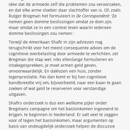
idee dat de armoede zelf die problemen zou veroorzaken,
en dat elke arme sloeber daar slachtoffer van is. Of, zoals
Rutger Bregman het formuleert in
De Correspondent
: ‘Ze
nemen geen domme beslissingen omdat ze dom
zijn
,
maar omdat ze in een context leven waarin iedereen
domme beslissingen zou nemen.’
Terwijl de Amerikaan Shafir in zijn adviezen nog
terugschrikt voor het meest consequente advies om de
cognitieve overbelasting door armoede te verlichten, zet
Bregman die stap wel: niks ellenlange formulieren en
intakegesprekken, je moet armen geld geven,
onvoorwaardelijk. En daklozen een huis, zonder
tegenprestatie. Pas dan komt er bij hen cognitieve
bandbreedte vrij om, bijvoorbeeld, naar een baan te gaan
zoeken of wat geld te reserveren voor verstandige
uitgaven.
Shafirs onderzoek is dus een welkome pijler onder
Bregmans campagne om het basisinkomen ingevoerd te
krijgen, te beginnen in Nederland. Er valt veel te zeggen
voor of tegen het basisinkomen, maar argumenten op
basis van ondeugdelijk onderzoek helpen de discussie