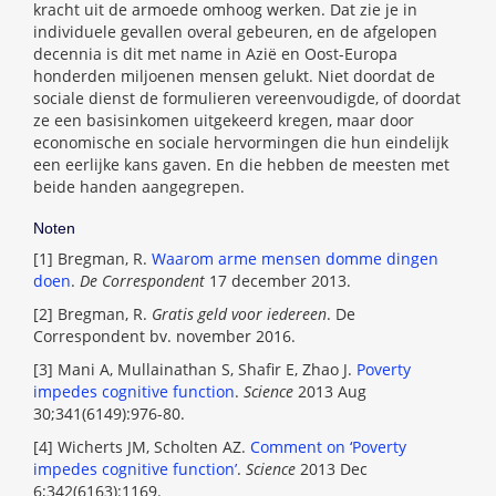
kracht uit de armoede omhoog werken. Dat zie je in
individuele gevallen overal gebeuren, en de afgelopen
decennia is dit met name in Azië en Oost-Europa
honderden miljoenen mensen gelukt. Niet doordat de
sociale dienst de formulieren vereenvoudigde, of doordat
ze een basisinkomen uitgekeerd kregen, maar door
economische en sociale hervormingen die hun eindelijk
een eerlijke kans gaven. En die hebben de meesten met
beide handen aangegrepen.
Noten
[
1] Bregman, R.
Waarom arme mensen domme dingen
doen
.
De Correspondent
17 december 2013.
[
2] Bregman, R.
Gratis geld voor iedereen
. De
Correspondent bv. november 2016.
[
3] Mani A, Mullainathan S, Shafir E, Zhao J.
Poverty
impedes cognitive function
.
Science
2013 Aug
30;341(6149):976-80.
[
4] Wicherts JM, Scholten AZ.
Comment on ‘Poverty
impedes cognitive function’
.
Science
2013 Dec
6;342(6163):1169.