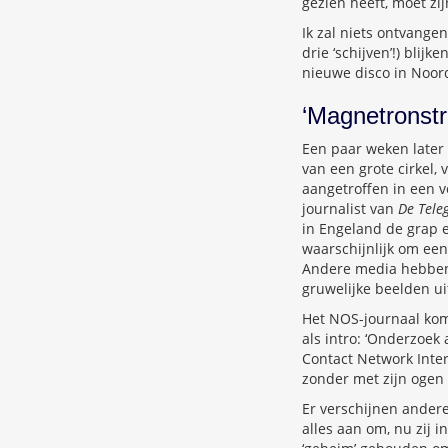
gezien heeft, moet zi
Ik zal niets ontvange
drie ‘schijven’!) bli
nieuwe disco in Noord
‘Magnetronstr
Een paar weken later i
van een grote cirkel, 
aangetroffen in een v
journalist van
De Tele
in Engeland de grap e
waarschijnlijk om een
Andere media hebben 
gruwelijke beelden u
Het NOS-journaal kom
als intro: ‘Onderzoek
Contact Network Inter
zonder met zijn ogen 
Er verschijnen andere 
alles aan om, nu zij i