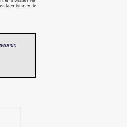
en, en monsters van
ken later kunnen de
steunen
.