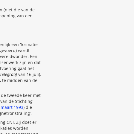
n (niet die van de
e opening van een
nlijk een ‘formatie’
itgevoerd) wordt
n wereldwonder. Een
ensenwerk zijn en dat
tvoering gaat het
Telegraaf
van 16 juli).
, te midden van de
, de tweede keer met
 van de Stichting
, maart 1993
) die
netronstraling’.
ng CNI. Zij doet er
lokaties worden