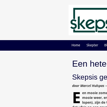
Ga
Ga
naar
naar
inhoud
hoofdmenu
Home
Skepter
B
Een hete
Skepsis ge
door Marcel Hulspas 
E
en mooie zomer
mooie weer, en
lopen), zijn d