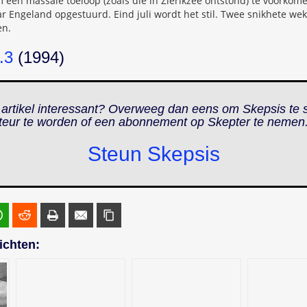
een massale toeloop (zoals die in Zierikzee ontstond) te voorkom
 Engeland opgestuurd. Eind juli wordt het stil. Twee snikhete we
en.
.3
(1994)
 artikel interessant? Overweeg dan eens om Skepsis te 
teur te worden of een abonnement op
Skepter
te nemen
Steun Skepsis
ichten: