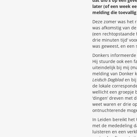
dat ufo’s op een gev
later (of een week e
melding die toevallig
Deze zomer was het r
was afkomstig van de
(een rechtopstaande fo
drie minuten tijd’ vo
was geweest, en een s
Donkers informeerde 
Hij stuurde ook een f
uiteindelijk bij mij 
melding van Donker ko
Leidsch Dagblad
en bij
de lokale correspond
wellicht een groepje b
‘dingen’ dreven met 
weet waren er drie op
ontnuchterende mogel
In Leiden bereikt het
met de mededeling da
luisteren en een verk