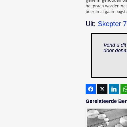
‘geheim’ gehouden om 
het graan worden naar
boeren al gaan oogst
Uit:
Skepter 7
Vond u dit
door dona
Gerelateerde Ber