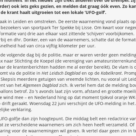
en moment ‘in het nieuws’ zijn trekt anderen over de drempel: zi
erder) ook iets geks gezien, en melden dat graag óók even. Zo ka
 de krant haalt uitgroeien tot een lokale ‘UFO-golf’.
aak in Leiden en omstreken. De eerste waarneming vond plaats op 
 bezoekers van sportpark Ter Spekke bij Lisse. Om kwart voor nege
rmatie van) drie aan elkaar vast zittende ‘schijven’ voorbijkomen. H
orbij en dhr. Donker, een van de waarnemers, schatte dat de format
nelheid had van circa vijftig kilometer per uur.
de volgende dag bij de politie, maar er waren verder geen meld
ax naar Stichting de Koepel (de vereniging van amateursterrenkund
(maar de krantenberichten hadden me al eerder bereikt). De vlam is 
mt via de politie in
Het Leidsch Dagblad
en op de
Kabelkrant
. Prom
 Skepsis meerdere getuigen van vreemde lichten, nu vooral uit Lei
ent van het
Algemeen Dagblad
zich. Ik vertel hem dat de melding bo
allons betrof. Zo ’s avonds laat zijn vorm, afstand en grootte moeili
de wind mee – en Nederland hing op dat moment tjokvol oranje WK-
 drift geraakt. Woensdag 22 juni verschijnt de UFO-melding in het
ijke verklaring.
 UFO-golfje dan zijn hoogtepunt. Die middag belt een redactrice v
t ze verscheidene waarnemers om zich heen heeft verzameld. Of ik
laring voor de waarnemingen wil geven. Ik vertel daar geen zin in 