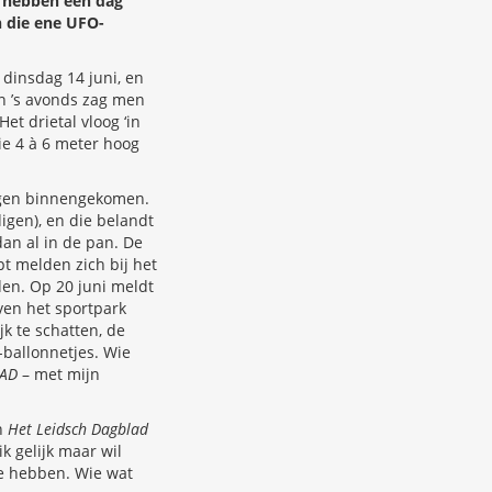
j hebben een dag
n die ene UFO-
dinsdag 14 juni, en
n ’s avonds zag men
et drietal vloog ‘in
ie 4 à 6 meter hoog
ingen binnengekomen.
igen), en die belandt
dan al in de pan. De
pt melden zich bij het
den. Op 20 juni meldt
ven het sportpark
jk te schatten, de
ballonnetjes. Wie
AD
– met mijn
an
Het Leidsch Dagblad
 gelijk maar wil
te hebben. Wie wat