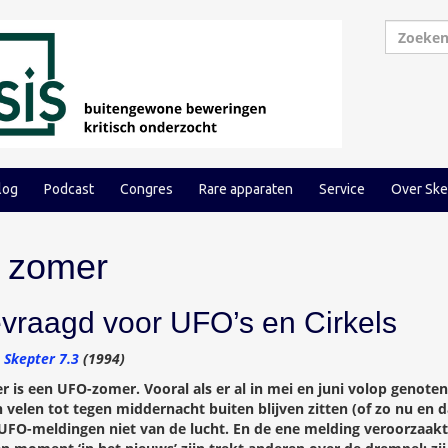
log
Podcast
Congres
Rare apparaten
Service
Over Ske
 zomer
vraagd voor UFO’s en Cirkels
–
Skepter 7.3
(1994)
 is een UFO-zomer. Vooral als er al in mei en juni volop genote
 velen tot tegen middernacht buiten blijven zitten (of zo nu en 
e UFO-meldingen niet van de lucht. En de ene melding veroorzaakt