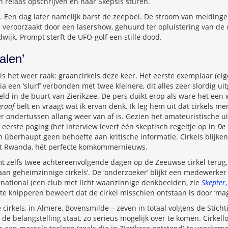
jn relaas opschrijven en naar Skepsis sturen.
n. Een dag later namelijk barst de zeepbel. De stroom van meldinge
jken veroorzaakt door een lasershow, gehuurd ter opluistering van d
wijk. Prompt sterft de UFO-golf een stille dood.
alen’
s het weer raak: graancirkels deze keer. Het eerste exemplaar (eige
via een ‘slurf’ verbonden met twee kleinere, dit alles zeer slordig u
eld in de buurt van Zierikzee. De pers duikt erop als ware het ee
graaf
belt en vraagt wat ik ervan denk. Ik leg hem uit dat cirkels m
r ondertussen allang weer van af is. Gezien het amateuristische ui
 eerste poging (het interview levert één skeptisch regeltje op in
De 
überhaupt geen behoefte aan kritische informatie. Cirkels blijken
it Rwanda, hét perfecte komkommernieuws.
t zelfs twee achtereenvolgende dagen op de Zeeuwse cirkel terug
 aan geheimzinnige cirkels’. De ‘onderzoeker’ blijkt een medewerker
national (een club met licht waanzinnige denkbeelden, zie
Skepter
te knipperen beweert dat de cirkel misschien ontstaan is door ‘mag
cirkels, in Almere, Bovensmilde – zeven in totaal volgens de Stichti
n de belangstelling staat, zo serieus mogelijk over te komen. Cirkel