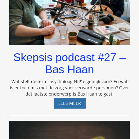
Skepsis podcast #27 –
Bas Haan
Wat stelt de term ‘psycholoog NIP’ eigenlijk voor? En wat
is er toch mis met de zorg voor verwarde personen? Over
dat laatste onderwerp is Bas Haan te gast.
SKEPSIS
LEES MEER
PODCAST
#27
–
BAS
HAAN