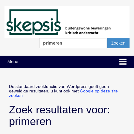
Ga
Ga
naar
naar
inhoud
hoofdmenu
Zoeken
naar:
Menu
De standaard zoekfunctie van Wordpress geeft geen
geweldige resultaten, u kunt ook met
Google op deze site
zoeken
Zoek resultaten voor:
primeren