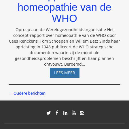
homeopathie van de
WHO
Oproep aan de Wereldgezondheidsorganisatie Het
concept-rapport over homeopathie van de WHO door
Cees Renckens, Tom Schoepen en Willem Betz Sinds haar
oprichting in 1948 publiceert de WHO strategische
documenten waarin zij de mondiale
gezondheidsproblemen beschrijft en haar plannen
ontvouwt. Beroemd
…
RAPPORT
LEES MEER
OVER
HOMEOPATHIE
VAN
Berichten
←
Oudere berichten
DE
WHO
navigatie