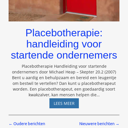
Placebotherapie:
handleiding voor
startende ondernemers
Placebotherapie Handleiding voor startende
ondernemers door Michael Heap – Skepter 20.2 (2007)
Bent u aardig en behulpzaam en bereid een leugentje
om bestwil te vertellen? Dan kunt u placebotherapeut
worden. Een placebotherapeut, een goedaardig soort
kwakzalver, kan mensen helpen die
…
PLACEBOTHERAPIE:
LEES MEER
HANDLEIDING
VOOR
STARTENDE
Berichten
←
Oudere berichten
Nieuwere berichten
→
ONDERNEMERS