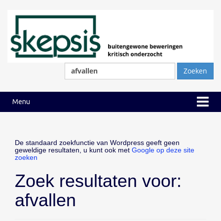
Ga
Ga
naar
naar
inhoud
hoofdmenu
Zoeken
naar:
Menu
De standaard zoekfunctie van Wordpress geeft geen
geweldige resultaten, u kunt ook met
Google op deze site
zoeken
Zoek resultaten voor:
afvallen