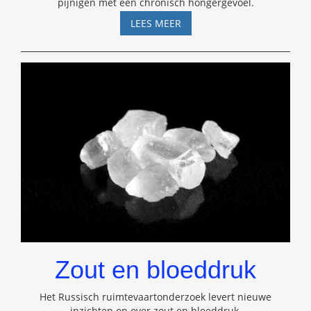
pijnigen met een chronisch hongergevoel.
INTERMITTENT
LEES MEER
FASTING
–
DE
NIEUWE
DIEETHYPE
VASTEN
Zout en bloeddruk
Het Russisch ruimtevaartonderzoek levert nieuwe
inzichten op over zout en bloeddruk.