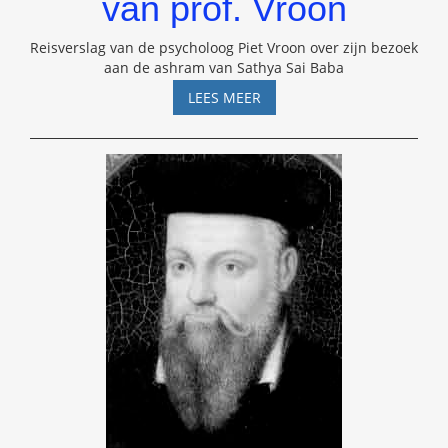
van prof. Vroon
Reisverslag van de psycholoog Piet Vroon over zijn bezoek
aan de ashram van Sathya Sai Baba
SAI
LEES MEER
BABA
–
REISVERSLAG
VAN
PROF.
VROON