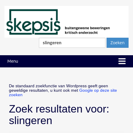
Ga
Ga
naar
naar
inhoud
hoofdmenu
Zoeken
naar:
Menu
De standaard zoekfunctie van Wordpress geeft geen
geweldige resultaten, u kunt ook met
Google op deze site
zoeken
Zoek resultaten voor:
slingeren