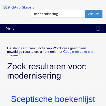
Ga
Ga
naar
naar
inhoud
hoofdmenu
Zoeken
naar:
Menu
De standaard zoekfunctie van Wordpress geeft geen
geweldige resultaten, u kunt ook met
Google op deze site
zoeken
Zoek resultaten voor:
modernisering
Sceptische boekenlijst