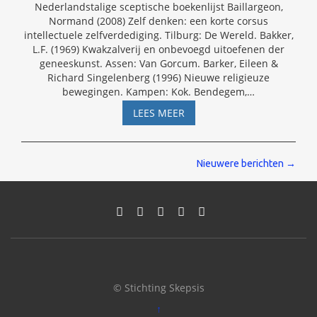
Nederlandstalige sceptische boekenlijst Baillargeon,
Normand (2008) Zelf denken: een korte corsus
intellectuele zelfverdediging. Tilburg: De Wereld. Bakker,
L.F. (1969) Kwakzalverij en onbevoegd uitoefenen der
geneeskunst. Assen: Van Gorcum. Barker, Eileen &
Richard Singelenberg (1996) Nieuwe religieuze
bewegingen. Kampen: Kok. Bendegem,
…
SCEPTISCHE
LEES MEER
BOEKENLIJST
Berichten
Nieuwere berichten
→
navigatie
© Stichting Skepsis
↑