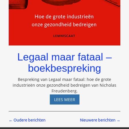
Legaal maar fataal –
boekbespreking
Bespreking van Legaal maar fataal: hoe de grote
industrieën onze gezondheid bedreigen van Nicholas
Freudenberg.
LEGAAL
LEES MEER
MAAR
FATAAL
–
Berichten
←
Oudere berichten
Nieuwere berichten
→
BOEKBESPREKING