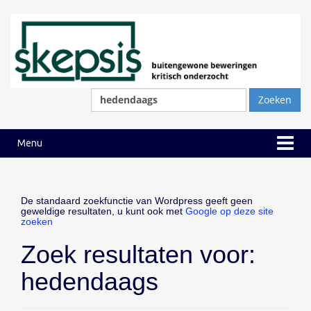
Ga
Ga
naar
naar
inhoud
hoofdmenu
Zoeken
naar:
Menu
De standaard zoekfunctie van Wordpress geeft geen
geweldige resultaten, u kunt ook met
Google op deze site
zoeken
Zoek resultaten voor:
hedendaags