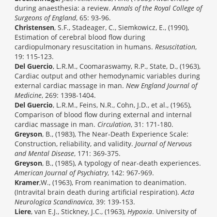
during anaesthesia: a review.
Annals of the Royal College of
Surgeons of England
, 65: 93-96.
Christensen
, S.F., Stadeager, C., Siemkowicz, E., (1990),
Estimation of cerebral blood flow during
cardiopulmonary resuscitation in humans.
Resuscitation
,
19: 115-123.
Del Guercio
, L.R.M., Coomaraswamy, R.P., State, D., (1963),
Cardiac output and other hemodynamic variables during
external cardiac massage in man.
New England Journal of
Medicine
, 269: 1398-1404.
Del Guercio
, L.R.M., Feins, N.R., Cohn, J.D., et al., (1965),
Comparison of blood flow during external and internal
cardiac massage in man.
Circulation
, 31: 171-180.
Greyson
, B., (1983), The Near-Death Experience Scale:
Construction, reliability, and validity.
Journal of Nervous
and Mental Disease
, 171: 369-375.
Greyson
, B., (1985), A typology of near-death experiences.
American Journal of Psychiatry
, 142: 967-969.
Kramer
,W., (1963), From reanimation to deanimation.
(Intravital brain death during artificial respiration).
Acta
Neurologica Scandinavica
, 39: 139-153.
Liere
, van E.J., Stickney, J.C., (1963),
Hypoxia
. University of