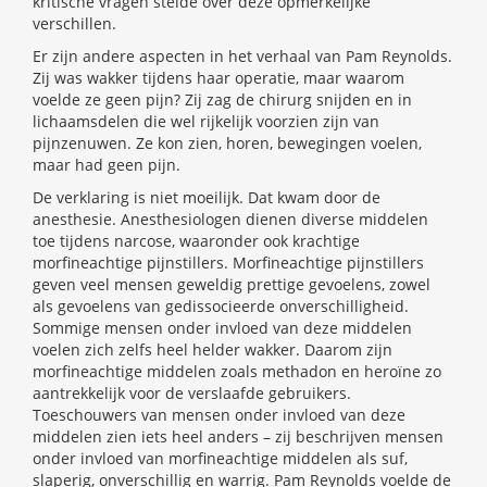
kritische vragen stelde over deze opmerkelijke
verschillen.
Er zijn andere aspecten in het verhaal van Pam Reynolds.
Zij was wakker tijdens haar operatie, maar waarom
voelde ze geen pijn? Zij zag de chirurg snijden en in
lichaamsdelen die wel rijkelijk voorzien zijn van
pijnzenuwen. Ze kon zien, horen, bewegingen voelen,
maar had geen pijn.
De verklaring is niet moeilijk. Dat kwam door de
anesthesie. Anesthesiologen dienen diverse middelen
toe tijdens narcose, waaronder ook krachtige
morfineachtige pijnstillers. Morfineachtige pijnstillers
geven veel mensen geweldig prettige gevoelens, zowel
als gevoelens van gedissocieerde onverschilligheid.
Sommige mensen onder invloed van deze middelen
voelen zich zelfs heel helder wakker. Daarom zijn
morfineachtige middelen zoals methadon en heroïne zo
aantrekkelijk voor de verslaafde gebruikers.
Toeschouwers van mensen onder invloed van deze
middelen zien iets heel anders – zij beschrijven mensen
onder invloed van morfineachtige middelen als suf,
slaperig, onverschillig en warrig. Pam Reynolds voelde de