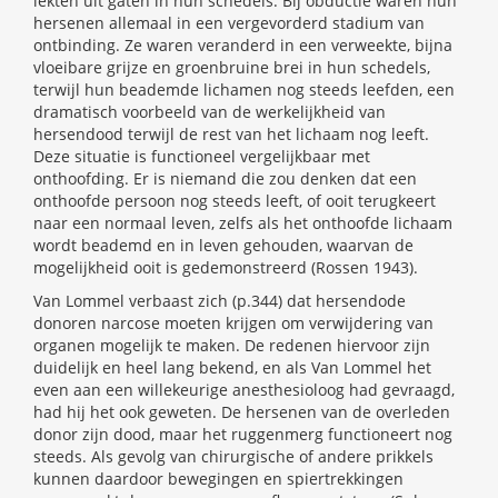
lekten uit gaten in hun schedels. Bij obductie waren hun
hersenen allemaal in een vergevorderd stadium van
ontbinding. Ze waren veranderd in een verweekte, bijna
vloeibare grijze en groenbruine brei in hun schedels,
terwijl hun beademde lichamen nog steeds leefden, een
dramatisch voorbeeld van de werkelijkheid van
hersendood terwijl de rest van het lichaam nog leeft.
Deze situatie is functioneel vergelijkbaar met
onthoofding. Er is niemand die zou denken dat een
onthoofde persoon nog steeds leeft, of ooit terugkeert
naar een normaal leven, zelfs als het onthoofde lichaam
wordt beademd en in leven gehouden, waarvan de
mogelijkheid ooit is gedemonstreerd (Rossen 1943).
Van Lommel verbaast zich (p.344) dat hersendode
donoren narcose moeten krijgen om verwijdering van
organen mogelijk te maken. De redenen hiervoor zijn
duidelijk en heel lang bekend, en als Van Lommel het
even aan een willekeurige anesthesioloog had gevraagd,
had hij het ook geweten. De hersenen van de overleden
donor zijn dood, maar het ruggenmerg functioneert nog
steeds. Als gevolg van chirurgische of andere prikkels
kunnen daardoor bewegingen en spiertrekkingen