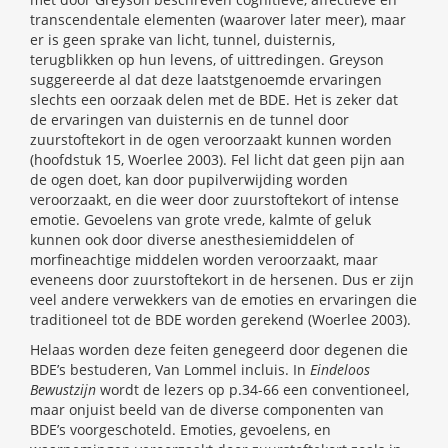
transcendentale elementen (waarover later meer), maar
er is geen sprake van licht, tunnel, duisternis,
terugblikken op hun levens, of uittredingen. Greyson
suggereerde al dat deze laatstgenoemde ervaringen
slechts een oorzaak delen met de BDE. Het is zeker dat
de ervaringen van duisternis en de tunnel door
zuurstoftekort in de ogen veroorzaakt kunnen worden
(hoofdstuk 15, Woerlee 2003). Fel licht dat geen pijn aan
de ogen doet, kan door pupilverwijding worden
veroorzaakt, en die weer door zuurstoftekort of intense
emotie. Gevoelens van grote vrede, kalmte of geluk
kunnen ook door diverse anesthesiemiddelen of
morfineachtige middelen worden veroorzaakt, maar
eveneens door zuurstoftekort in de hersenen. Dus er zijn
veel andere verwekkers van de emoties en ervaringen die
traditioneel tot de BDE worden gerekend (Woerlee 2003).
Helaas worden deze feiten genegeerd door degenen die
BDE’s bestuderen, Van Lommel incluis. In
Eindeloos
Bewustzijn
wordt de lezers op p.34-66 een conventioneel,
maar onjuist beeld van de diverse componenten van
BDE’s voorgeschoteld. Emoties, gevoelens, en