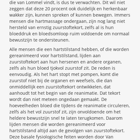
die van Lommel vindt, is dus te verwachten. Dit wil niet
zeggen dat deze 20 procent ook duidelijk en herkenbaar
wakker zijn, kunnen spreken of kunnen bewegen. Immers
mensen die hartmassage ondergaan, zijn nog lang niet
hersteld van ernstig zuurstoftekort, zelfs al is hun
bloeddruk en bloedsomloop ruim voldoende om normaal
bewustzijn te ondersteunen.
Alle mensen die een hartstilstand hebben, of die worden
gereanimeerd voor hartstilstand, lijden aan
zuurstoftekort aan hun hersenen en andere organen,
zelfs als hun bloed tjokvol zuurstof zit. De reden is
eenvoudig. Als het hart stopt met pompen, komt die
zuurstof niet bij de organen en weefsels, die dan
onmiddellijk een zuurstoftekort ontwikkelen, dat
aanhoudt tot het begin van de reanimatie. Dat tekort
wordt dan niet meteen ongedaan gemaakt. De
hoeveelheden bloed die tijdens de reanimatie circuleren,
zelfs als het vol zuurstof zit, zijn onvoldoende om het
heldere bewustzijn snel te laten terugkomen. Daarom
lijden mensen die worden gereanimeerd voor
hartstilstand altijd aan de gevolgen van zuurstoftekort.
Deze basale fysiologische feiten worden door Van