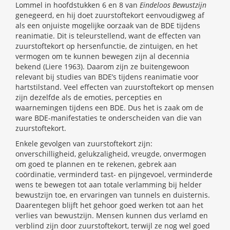
Lommel in hoofdstukken 6 en 8 van
Eindeloos Bewustzijn
genegeerd, en hij doet zuurstoftekort eenvoudigweg af
als een onjuiste mogelijke oorzaak van de BDE tijdens
reanimatie. Dit is teleurstellend, want de effecten van
zuurstoftekort op hersenfunctie, de zintuigen, en het
vermogen om te kunnen bewegen zijn al decennia
bekend (Liere 1963). Daarom zijn ze buitengewoon
relevant bij studies van BDE’s tijdens reanimatie voor
hartstilstand. Veel effecten van zuurstoftekort op mensen
zijn dezelfde als de emoties, percepties en
waarnemingen tijdens een BDE. Dus het is zaak om de
ware BDE-manifestaties te onderscheiden van die van
zuurstoftekort.
Enkele gevolgen van zuurstoftekort zijn:
onverschilligheid, gelukzaligheid, vreugde, onvermogen
om goed te plannen en te rekenen, gebrek aan
coördinatie, verminderd tast- en pijngevoel, verminderde
wens te bewegen tot aan totale verlamming bij helder
bewustzijn toe, en ervaringen van tunnels en duisternis.
Daarentegen blijft het gehoor goed werken tot aan het
verlies van bewustzijn. Mensen kunnen dus verlamd en
verblind zijn door zuurstoftekort, terwijl ze nog wel goed