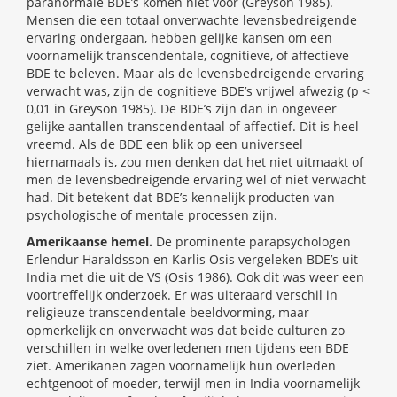
paranormale BDE’s komen niet voor (Greyson 1985).
Mensen die een totaal onverwachte levensbedreigende
ervaring ondergaan, hebben gelijke kansen om een
voornamelijk transcendentale, cognitieve, of affectieve
BDE te beleven. Maar als de levensbedreigende ervaring
verwacht was, zijn de cognitieve BDE’s vrijwel afwezig (p <
0,01 in Greyson 1985). De BDE’s zijn dan in ongeveer
gelijke aantallen transcendentaal of affectief. Dit is heel
vreemd. Als de BDE een blik op een universeel
hiernamaals is, zou men denken dat het niet uitmaakt of
men de levensbedreigende ervaring wel of niet verwacht
had. Dit betekent dat BDE’s kennelijk producten van
psychologische of mentale processen zijn.
Amerikaanse hemel.
De prominente parapsychologen
Erlendur Haraldsson en Karlis Osis vergeleken BDE’s uit
India met die uit de VS (Osis 1986). Ook dit was weer een
voortreffelijk onderzoek. Er was uiteraard verschil in
religieuze transcendentale beeldvorming, maar
opmerkelijk en onverwacht was dat beide culturen zo
verschillen in welke overledenen men tijdens een BDE
ziet. Amerikanen zagen voornamelijk hun overleden
echtgenoot of moeder, terwijl men in India voornamelijk