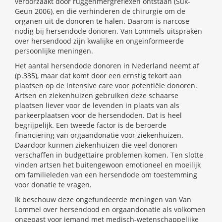
veroorzaakt door ruggenmergreflexen ontstaan (Suk-
Geun 2006), en die verhinderen de chirurgie om de
organen uit de donoren te halen. Daarom is narcose
nodig bij hersendode donoren. Van Lommels uitspraken
over hersendood zijn kwalijke en ongeïnformeerde
persoonlijke meningen.
Het aantal hersendode donoren in Nederland neemt af
(p.335), maar dat komt door een ernstig tekort aan
plaatsen op de intensive care voor potentiële donoren.
Artsen en ziekenhuizen gebruiken deze schaarse
plaatsen liever voor de levenden in plaats van als
parkeerplaatsen voor de hersendoden. Dat is heel
begrijpelijk. Een tweede factor is de beroerde
financiering van orgaandonatie voor ziekenhuizen.
Daardoor kunnen ziekenhuizen die veel donoren
verschaffen in budgettaire problemen komen. Ten slotte
vinden artsen het buitengewoon emotioneel en moeilijk
om familieleden van een hersendode om toestemming
voor donatie te vragen.
Ik beschouw deze ongefundeerde meningen van Van
Lommel over hersendood en orgaandonatie als volkomen
ongepast voor iemand met medisch-wetenschappelijke