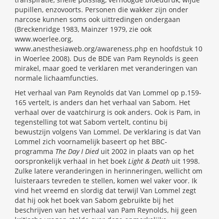
pupillen, enzovoorts. Personen die wakker zijn onder
narcose kunnen soms ook uittredingen ondergaan
(Breckenridge 1983, Mainzer 1979, zie ook
www.woerlee.org,
www.anesthesiaweb.org/awareness.php en hoofdstuk 10
in Woerlee 2008). Dus de BDE van Pam Reynolds is geen
mirakel, maar goed te verklaren met veranderingen van
normale lichaamfuncties.
Het verhaal van Pam Reynolds dat Van Lommel op p.159-
165 vertelt, is anders dan het verhaal van Sabom. Het
verhaal over de vaatchirurg is ook anders. Ook is Pam, in
tegenstelling tot wat Sabom vertelt, continu bij
bewustzijn volgens Van Lommel. De verklaring is dat Van
Lommel zich voornamelijk baseert op het BBC-
programma
The Day I Died
uit 2002 in plaats van op het
oorspronkelijk verhaal in het boek
Light & Death
uit 1998.
Zulke latere veranderingen in herinneringen, wellicht om
luisteraars tevreden te stellen, komen wel vaker voor. Ik
vind het vreemd en slordig dat terwijl Van Lommel zegt
dat hij ook het boek van Sabom gebruikte bij het
beschrijven van het verhaal van Pam Reynolds, hij geen