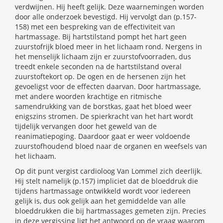
verdwijnen. Hij heeft gelijk. Deze waarnemingen worden
door alle onderzoek bevestigd. Hij vervolgt dan (p.157-
158) met een bespreking van de effectiviteit van
hartmassage. Bij hartstilstand pompt het hart geen
zuurstofrijk bloed meer in het lichaam rond. Nergens in
het menselijk lichaam zijn er zuurstofvoorraden, dus
treedt enkele seconden na de hartstilstand overal
zuurstoftekort op. De ogen en de hersenen zijn het
gevoeligst voor de effecten daarvan. Door hartmassage,
met andere woorden krachtige en ritmische
samendrukking van de borstkas, gaat het bloed weer
enigszins stromen. De spierkracht van het hart wordt
tijdelijk vervangen door het geweld van de
reanimatiepoging. Daardoor gaat er weer voldoende
zuurstofhoudend bloed naar de organen en weefsels van
het lichaam.
Op dit punt vergist cardioloog Van Lommel zich deerlijk.
Hij stelt namelijk (p.157) impliciet dat de bloeddruk die
tijdens hartmassage ontwikkeld wordt voor iedereen
gelijk is, dus ook gelijk aan het gemiddelde van alle
bloeddrukken die bij hartmassages gemeten zijn. Precies
in deze vergissing ligt het antwoord op de vraag waarom