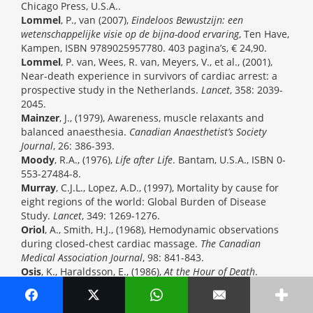
Chicago Press, U.S.A..
Lommel
, P., van (2007),
Eindeloos Bewustzijn: een
wetenschappelijke visie op de bijna-dood ervaring
, Ten Have,
Kampen, ISBN 9789025957780. 403 pagina’s, € 24,90.
Lommel
, P. van, Wees, R. van, Meyers, V., et al., (2001),
Near-death experience in survivors of cardiac arrest: a
prospective study in the Netherlands.
Lancet
, 358: 2039-
2045.
Mainzer
, J., (1979), Awareness, muscle relaxants and
balanced anaesthesia.
Canadian Anaesthetist’s Society
Journal
, 26: 386-393.
Moody
, R.A., (1976),
Life after Life
. Bantam, U.S.A., ISBN 0-
553-27484-8.
Murray
, C.J.L., Lopez, A.D., (1997), Mortality by cause for
eight regions of the world: Global Burden of Disease
Study.
Lancet
, 349: 1269-1276.
Oriol
, A., Smith, H.J., (1968), Hemodynamic observations
during closed-chest cardiac massage.
The Canadian
Medical Association Journal
, 98: 841-843.
Osis
, K., Haraldsson, E., (1986),
At the Hour of Death
.
Hastings House, U.S.A., ISBN 0-8038-9279-9.
Ring
, K., (1980).
Life at Death.
Coward, McCann &