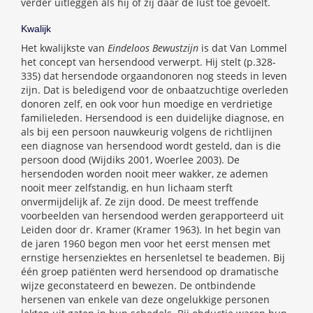
verder uitleggen als hij of zij daar de lust toe gevoelt.
Kwalijk
Het kwalijkste van
Eindeloos Bewustzijn
is dat Van Lommel
het concept van hersendood verwerpt. Hij stelt (p.328-
335) dat hersendode orgaandonoren nog steeds in leven
zijn. Dat is beledigend voor de onbaatzuchtige overleden
donoren zelf, en ook voor hun moedige en verdrietige
familieleden. Hersendood is een duidelijke diagnose, en
als bij een persoon nauwkeurig volgens de richtlijnen
een diagnose van hersendood wordt gesteld, dan is die
persoon dood (Wijdiks 2001, Woerlee 2003). De
hersendoden worden nooit meer wakker, ze ademen
nooit meer zelfstandig, en hun lichaam sterft
onvermijdelijk af. Ze zijn dood. De meest treffende
voorbeelden van hersendood werden gerapporteerd uit
Leiden door dr. Kramer (Kramer 1963). In het begin van
de jaren 1960 begon men voor het eerst mensen met
ernstige hersenziektes en hersenletsel te beademen. Bij
één groep patiënten werd hersendood op dramatische
wijze geconstateerd en bewezen. De ontbindende
hersenen van enkele van deze ongelukkige personen