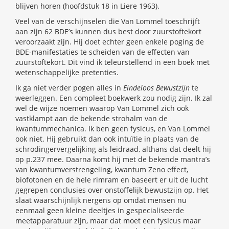
blijven horen (hoofdstuk 18 in Liere 1963).
Veel van de verschijnselen die Van Lommel toeschrijft
aan zijn 62 BDE’s kunnen dus best door zuurstoftekort
veroorzaakt zijn. Hij doet echter geen enkele poging de
BDE-manifestaties te scheiden van de effecten van
zuurstoftekort. Dit vind ik teleurstellend in een boek met
wetenschappelijke pretenties.
Ik ga niet verder pogen alles in
Eindeloos Bewustzijn
te
weerleggen. Een compleet boekwerk zou nodig zijn. Ik zal
wel de wijze noemen waarop Van Lommel zich ook
vastklampt aan de bekende strohalm van de
kwantummechanica. Ik ben geen fysicus, en Van Lommel
ook niet. Hij gebruikt dan ook intuïtie in plaats van de
schrödingervergelijking als leidraad, althans dat deelt hij
op p.237 mee. Daarna komt hij met de bekende mantra’s
van kwantumverstrengeling, kwantum Zeno effect,
biofotonen en de hele rimram en baseert er uit de lucht
gegrepen conclusies over onstoffelijk bewustzijn op. Het
slaat waarschijnlijk nergens op omdat mensen nu
eenmaal geen kleine deeltjes in gespecialiseerde
meetapparatuur zijn, maar dat moet een fysicus maar