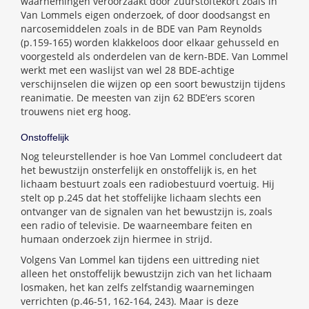
waarnemingen veroorzaakt door zuurstoftekort zoals in
Van Lommels eigen onderzoek, of door doodsangst en
narcosemiddelen zoals in de BDE van Pam Reynolds
(p.159-165) worden klakkeloos door elkaar gehusseld en
voorgesteld als onderdelen van de kern-BDE. Van Lommel
werkt met een waslijst van wel 28 BDE-achtige
verschijnselen die wijzen op een soort bewustzijn tijdens
reanimatie. De meesten van zijn 62 BDE’ers scoren
trouwens niet erg hoog.
Onstoffelijk
Nog teleurstellender is hoe Van Lommel concludeert dat
het bewustzijn onsterfelijk en onstoffelijk is, en het
lichaam bestuurt zoals een radiobestuurd voertuig. Hij
stelt op p.245 dat het stoffelijke lichaam slechts een
ontvanger van de signalen van het bewustzijn is, zoals
een radio of televisie. De waarneembare feiten en
humaan onderzoek zijn hiermee in strijd.
Volgens Van Lommel kan tijdens een uittreding niet
alleen het onstoffelijk bewustzijn zich van het lichaam
losmaken, het kan zelfs zelfstandig waarnemingen
verrichten (p.46-51, 162-164, 243). Maar is deze