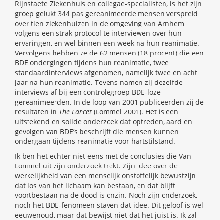
Rijnstaete Ziekenhuis en collegae-specialisten, is het zijn
groep gelukt 344 pas gereanimeerde mensen verspreid
over tien ziekenhuizen in de omgeving van Arnhem
volgens een strak protocol te interviewen over hun
ervaringen, en wel binnen een week na hun reanimatie.
Vervolgens hebben ze de 62 mensen (18 procent) die een
BDE ondergingen tijdens hun reanimatie, twee
standaardinterviews afgenomen, namelijk twee en acht
jaar na hun reanimatie. Tevens namen zij dezelfde
interviews af bij een controlegroep BDE-loze
gereanimeerden. In de loop van 2001 publiceerden zij de
resultaten in
The Lancet
(Lommel 2001). Het is een
uitstekend en solide onderzoek dat optreden, aard en
gevolgen van BDE’s beschrijft die mensen kunnen
ondergaan tijdens reanimatie voor hartstilstand.
Ik ben het echter niet eens met de conclusies die Van
Lommel uit zijn onderzoek trekt. Zijn idee over de
werkelijkheid van een menselijk onstoffelijk bewustzijn
dat los van het lichaam kan bestaan, en dat blijft
voortbestaan na de dood is onzin. Noch zijn onderzoek,
noch het BDE-fenomeen staven dat idee. Dit geloof is wel
eeuwenoud, maar dat bewijst niet dat het juist is. Ik zal