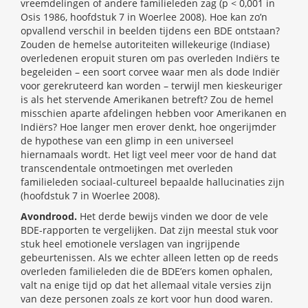
vreemdelingen of andere familieleden zag (p < 0,001 in
Osis 1986, hoofdstuk 7 in Woerlee 2008). Hoe kan zo’n
opvallend verschil in beelden tijdens een BDE ontstaan?
Zouden de hemelse autoriteiten willekeurige (Indiase)
overledenen eropuit sturen om pas overleden Indiërs te
begeleiden – een soort corvee waar men als dode Indiër
voor gerekruteerd kan worden – terwijl men kieskeuriger
is als het stervende Amerikanen betreft? Zou de hemel
misschien aparte afdelingen hebben voor Amerikanen en
Indiërs? Hoe langer men erover denkt, hoe ongerijmder
de hypothese van een glimp in een universeel
hiernamaals wordt. Het ligt veel meer voor de hand dat
transcendentale ontmoetingen met overleden
familieleden sociaal-cultureel bepaalde hallucinaties zijn
(hoofdstuk 7 in Woerlee 2008).
Avondrood.
Het derde bewijs vinden we door de vele
BDE-rapporten te vergelijken. Dat zijn meestal stuk voor
stuk heel emotionele verslagen van ingrijpende
gebeurtenissen. Als we echter alleen letten op de reeds
overleden familieleden die de BDE’ers komen ophalen,
valt na enige tijd op dat het allemaal vitale versies zijn
van deze personen zoals ze kort voor hun dood waren.