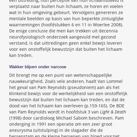
een uittreding, hun perceptie van hun lichaamsbeeld is
verplaatst naar buiten hun lichaam, ze horen en voelen
wat in hun omgeving gebeurt. Vervolgens genereren ze
mentale beelden op basis van hun beperkte zintuiglijke
waarnemingen (hoofdstukken 6 en 11 in Woerlee 2008).
De enige conclusie die men kan trekken uit decennia
neurofysiologisch onderzoek aangevuld met gezond
verstand, is dat uittredingen geen enkel bewijs leveren
voor een onstoffelijk bewustzijn dat buiten het lichaam
kan treden.
Wakker blijven onder narcose
Dit brengt me op een punt van wetenschappelijke
nauwkeurigheid. Zoals vele anderen, haalt Van Lommel
het geval van Pam Reynolds (pseudoniem) aan als het
klinkend bewijs voor de werkelijkheid van een onstoffelijk
bewustzijn dat buiten het lichaam kan treden, en dat de
dood van het lichaam kan overleven (p.159-165). De BDE
van Pam Reynolds wordt in hoofdstuk 3 van
Light & Death
(1998) door cardioloog Michael Sabom beschreven. Pam
onderging in 1991 een operatie om een zeer groot
aneurysma (uitstulping) in de slagader die de
hersenstam en de kleine hersenen van bloed voorziet