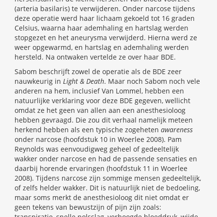
(arteria basilaris) te verwijderen. Onder narcose tijdens
deze operatie werd haar lichaam gekoeld tot 16 graden
Celsius, waarna haar ademhaling en hartslag werden
stopgezet en het aneurysma verwijderd. Hierna werd ze
weer opgewarmd, en hartslag en ademhaling werden
hersteld. Na ontwaken vertelde ze over haar BDE.
Sabom beschrijft zowel de operatie als de BDE zeer
nauwkeurig in
Light & Death
. Maar noch Sabom noch vele
anderen na hem, inclusief Van Lommel, hebben een
natuurlijke verklaring voor deze BDE gegeven, wellicht
omdat ze het geen van allen aan een anesthesioloog
hebben gevraagd. Die zou dit verhaal namelijk meteen
herkend hebben als een typische zogeheten
awareness
onder narcose (hoofdstuk 10 in Woerlee 2008). Pam
Reynolds was eenvoudigweg geheel of gedeeltelijk
wakker onder narcose en had de passende sensaties en
daarbij horende ervaringen (hoofdstuk 11 in Woerlee
2008). Tijdens narcose zijn sommige mensen gedeeltelijk,
of zelfs helder wakker. Dit is natuurlijk niet de bedoeling,
maar soms merkt de anesthesioloog dit niet omdat er
geen tekens van bewustzijn of pijn zijn zoals:
transpiratie, snelle polsslag, verhoogde bloeddruk, wijde