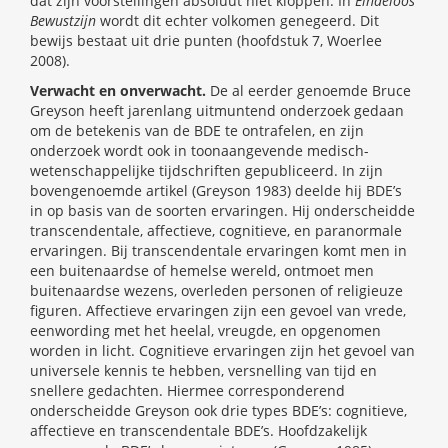
dat zijn voorstellingen absoluut niet kloppen. In
Eindeloos
Bewustzijn
wordt dit echter volkomen genegeerd. Dit
bewijs bestaat uit drie punten (hoofdstuk 7, Woerlee
2008).
Verwacht en onverwacht.
De al eerder genoemde Bruce
Greyson heeft jarenlang uitmuntend onderzoek gedaan
om de betekenis van de BDE te ontrafelen, en zijn
onderzoek wordt ook in toonaangevende medisch-
wetenschappelijke tijdschriften gepubliceerd. In zijn
bovengenoemde artikel (Greyson 1983) deelde hij BDE’s
in op basis van de soorten ervaringen. Hij onderscheidde
transcendentale, affectieve, cognitieve, en paranormale
ervaringen. Bij transcendentale ervaringen komt men in
een buitenaardse of hemelse wereld, ontmoet men
buitenaardse wezens, overleden personen of religieuze
figuren. Affectieve ervaringen zijn een gevoel van vrede,
eenwording met het heelal, vreugde, en opgenomen
worden in licht. Cognitieve ervaringen zijn het gevoel van
universele kennis te hebben, versnelling van tijd en
snellere gedachten. Hiermee corresponderend
onderscheidde Greyson ook drie types BDE’s: cognitieve,
affectieve en transcendentale BDE’s. Hoofdzakelijk