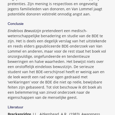
pretenties. Zijn mening is respectloos en ongevoelig
jegens familieleden van donoren, en Van Lommel jaagt
potentiële donoren volstrekt onnodig angst aan.
Conclusie
Eindeloos Bewustzijn
pretendeert een medisch-
wetenschappelijke benadering en studie van de BDE te
zijn. Het is deels een degelijk verslag van het uitstekende
en reeds elders gepubliceerde BDE-onderzoek van Van
Lommel en anderen, maar voor de rest staat het boek vol
onzorgvuldige, ongefundeerde en tendentieuze
beweringen en halve waarheden. Het bewijst niets over
een onstoffelijk eindeloos bewustzijn. De serieuze
student van het BDE-verschijnsel heeft er weinig aan en
de leek wordt een rad voor ogen gedraaid met
‘verklaringen’ voor de BDE die niet op reële, bewijsbare
feiten zijn gebaseerd. Tot slot beschouw ik dit boek als
een belemmering van zinvol onderzoek naar de
eigenschappen van de menselijke geest.
Literatuur
Breckenridge
, J.L., Aitkenhead, A.R., (1983), Awareness