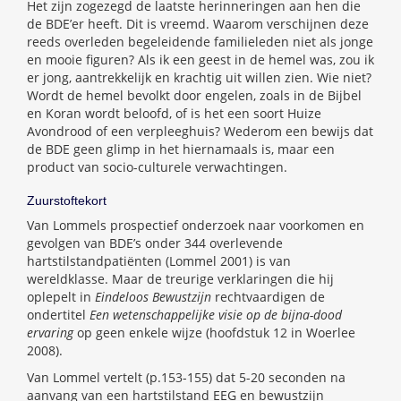
Het zijn zogezegd de laatste herinneringen aan hen die
de BDE’er heeft. Dit is vreemd. Waarom verschijnen deze
reeds overleden begeleidende familieleden niet als jonge
en mooie figuren? Als ik een geest in de hemel was, zou ik
er jong, aantrekkelijk en krachtig uit willen zien. Wie niet?
Wordt de hemel bevolkt door engelen, zoals in de Bijbel
en Koran wordt beloofd, of is het een soort Huize
Avondrood of een verpleeghuis? Wederom een bewijs dat
de BDE geen glimp in het hiernamaals is, maar een
product van socio-culturele verwachtingen.
Zuurstoftekort
Van Lommels prospectief onderzoek naar voorkomen en
gevolgen van BDE’s onder 344 overlevende
hartstilstandpatiënten (Lommel 2001) is van
wereldklasse. Maar de treurige verklaringen die hij
oplepelt in
Eindeloos Bewustzijn
rechtvaardigen de
ondertitel
Een wetenschappelijke visie op de bijna-dood
ervaring
op geen enkele wijze (hoofdstuk 12 in Woerlee
2008).
Van Lommel vertelt (p.153-155) dat 5-20 seconden na
aanvang van een hartstilstand EEG en bewustzijn