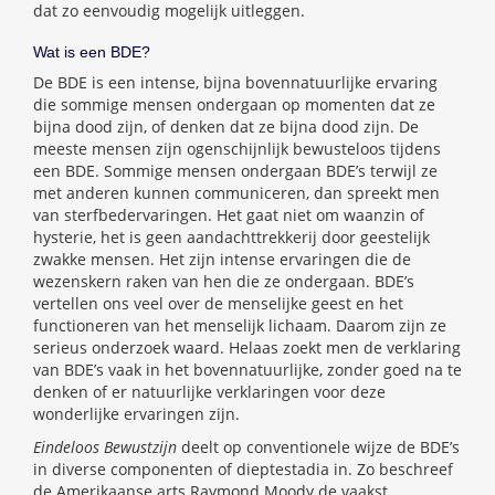
dat zo eenvoudig mogelijk uitleggen.
Wat is een BDE?
De BDE is een intense, bijna bovennatuurlijke ervaring
die sommige mensen ondergaan op momenten dat ze
bijna dood zijn, of denken dat ze bijna dood zijn. De
meeste mensen zijn ogenschijnlijk bewusteloos tijdens
een BDE. Sommige mensen ondergaan BDE’s terwijl ze
met anderen kunnen communiceren, dan spreekt men
van sterfbedervaringen. Het gaat niet om waanzin of
hysterie, het is geen aandachttrekkerij door geestelijk
zwakke mensen. Het zijn intense ervaringen die de
wezenskern raken van hen die ze ondergaan. BDE’s
vertellen ons veel over de menselijke geest en het
functioneren van het menselijk lichaam. Daarom zijn ze
serieus onderzoek waard. Helaas zoekt men de verklaring
van BDE’s vaak in het bovennatuurlijke, zonder goed na te
denken of er natuurlijke verklaringen voor deze
wonderlijke ervaringen zijn.
Eindeloos Bewustzijn
deelt op conventionele wijze de BDE’s
in diverse componenten of dieptestadia in. Zo beschreef
de Amerikaanse arts Raymond Moody de vaakst